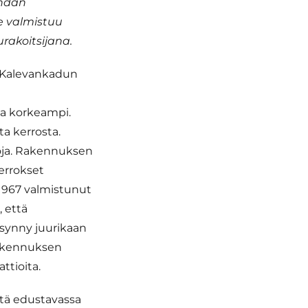
ondan
e valmistuu
rakoitsijana.
a Kalevankadun
sta korkeampi.
a kerrosta.
iloja. Rakennuksen
errokset
1967 valmistunut
 että
 synny juurikaan
rakennuksen
ttioita.
tä edustavassa