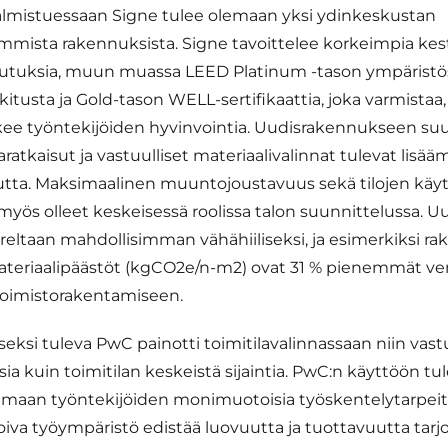
almistuessaan Signe tulee olemaan yksi ydinkeskustan
mista rakennuksista. Signe tavoittelee korkeimpia ke
tuksia, muun muassa LEED Platinum -tason ympäristöser
itusta ja Gold-tason WELL-sertifikaattia, joka varmistaa,
ee työntekijöiden hyvinvointia. Uudisrakennukseen suu
laratkaisut ja vastuulliset materiaalivalinnat tulevat lisä
tta. Maksimaalinen muuntojoustavuus sekä tilojen käyt
 myös olleet keskeisessä roolissa talon suunnittelussa. 
areltaan mahdollisimman vähähiiliseksi, ja esimerkiksi 
ateriaalipäästöt (kgCO2e/n-m2) ovat 31 % pienemmät ve
oimistorakentamiseen.
eksi tuleva PwC painotti toimitilavalinnassaan niin vastu
a kuin toimitilan keskeistä sijaintia. PwC:n käyttöön tule
maan työntekijöiden monimuotoisia työskentelytarpeita 
iroiva työympäristö edistää luovuutta ja tuottavuutta tarj