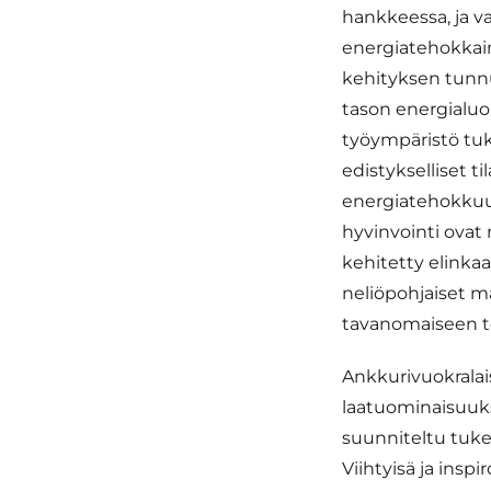
hankkeessa, ja v
energiatehokkaim
kehityksen tunnu
tason energialuok
työympäristö tuk
edistykselliset ti
energiatehokkuu
hyvinvointi ovat
kehitetty elinka
neliöpohjaiset m
tavanomaiseen t
Ankkurivuokralais
laatuominaisuuksi
suunniteltu tuke
Viihtyisä ja insp