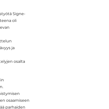
istyötä Signe-
teena oli
kevan
ttelun
ävyys ja
elyjen osalta
in
n.
nistymisen
tkeen osaamiseen
ttää parhaiden