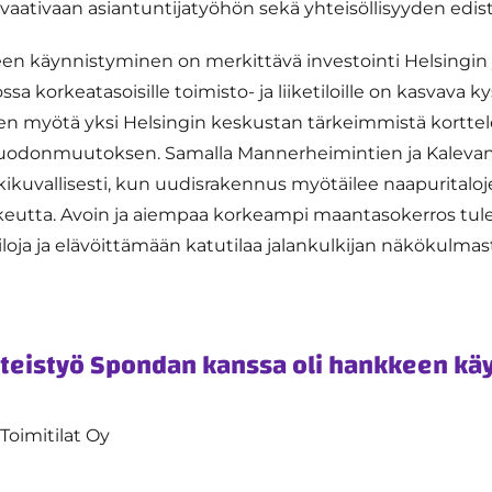
aativaan asiantuntijatyöhön sekä yhteisöllisyyden edis
n käynnistyminen on merkittävä investointi Helsingin
sa korkeatasoisille toimisto- ja liiketiloille on kasvava k
n myötä yksi Helsingin keskustan tärkeimmistä korttel
odonmuutoksen. Samalla Mannerheimintien ja Kaleva
kuvallisesti, kun uudisrakennus myötäilee naapuritaloje
rkeutta. Avoin ja aiempaa korkeampi maantasokerros tul
atiloja ja elävöittämään katutilaa jalankulkijan näkökulmas
teistyö Spondan kanssa oli hankkeen kä
Toimitilat Oy