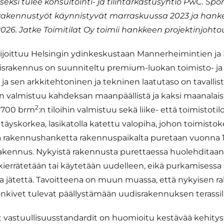
seksi tulee konsultointi- ja tilintarkastusyhtiö PwC. Sp
akennustyöt käynnistyvät marraskuussa 2023 ja hank
26. Jatke Toimitilat Oy toimii hankkeen projektinjohtou
sijoittuu Helsingin ydinkeskustaan Mannerheimintien j
israkennus on suunniteltu premium-luokan toimisto- ja
le, ja sen arkkitehtoninen ja tekninen laatutaso on tavalli
n valmistuu kahdeksan maanpäällistä ja kaksi maanalaist
2
3 700 brm
:n tiloihin valmistuu sekä liike- että toimistot
äyskorkea, lasikatolla katettu valopiha, johon toimistok
a rakennushanketta rakennuspaikalta puretaan vuonna 
orakennus. Nykyistä rakennusta purettaessa huolehditaan,
kierrätetään tai käytetään uudelleen, eikä purkamisessa
aa jätettä. Tavoitteena on muun muassa, että nykyisen 
onkivet tulevat päällystämään uudisrakennuksen terassila
vastuullisuusstandardit on huomioitu kestävää kehitys