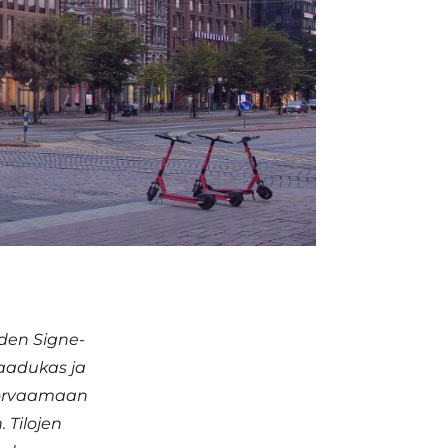
uden Signe-
laadukas ja
korvaamaan
 Tilojen