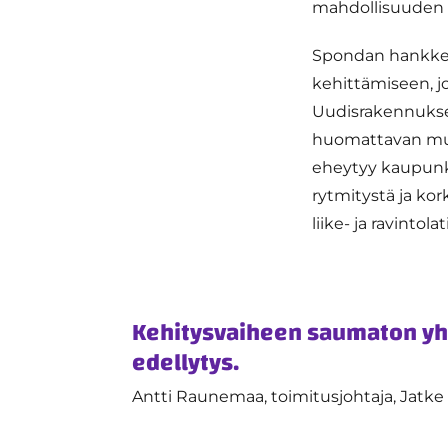
mahdollisuuden v
Spondan hankkee
kehittämiseen, jos
Uudisrakennukse
huomattavan mu
eheytyy kaupunki
rytmitystä ja ko
liike- ja ravintol
Kehitysvaiheen saumaton yh
edellytys.
Antti Raunemaa, toimitusjohtaja, Jatke 