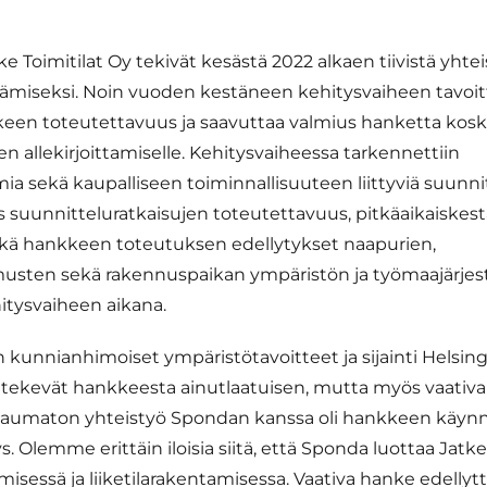
e Toimitilat Oy tekivät kesästä 2022 alkaen tiivistä yhte
miseksi. Noin vuoden kestäneen kehitysvaiheen tavoit
keen toteutettavuus ja saavuttaa valmius hanketta kos
 allekirjoittamiselle. Kehitysvaiheessa tarkennettiin
a sekä kaupalliseen toiminnallisuuteen liittyviä suunni
s suunnitteluratkaisujen toteutettavuus, pitkäaikaiskest
ekä hankkeen toteutuksen edellytykset naapurien,
usten sekä rakennuspaikan ympäristön ja työmaajärjest
hitysvaiheen aikana.
 kunnianhimoiset ympäristötavoitteet ja sijainti Helsing
tekevät hankkeesta ainutlaatuisen, mutta myös vaativa
saumaton yhteistyö Spondan kanssa oli hankkeen käyn
s. Olemme erittäin iloisia siitä, että Sponda luottaa Ja
misessä ja liiketilarakentamisessa. Vaativa hanke edelly