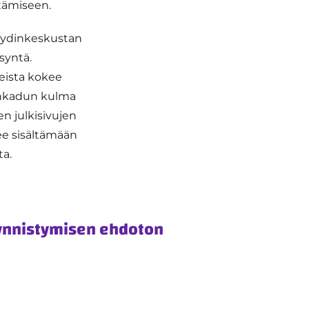
tämiseen.
 ydinkeskustan
ysyntä.
eista kokee
nkadun kulma
n julkisivujen
ee sisältämään
ta.
ynnistymisen ehdoton