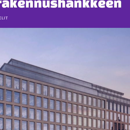
rakennushankkeen
ELIT