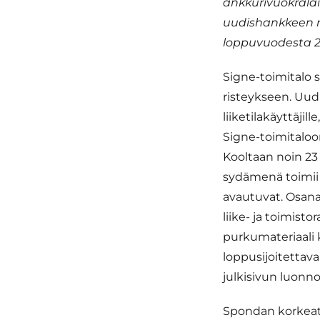
ankkurivuokralai
uudishankkeen r
loppuvuodesta 20
Signe-toimitalo 
risteykseen. Uud
liiketilakäyttäjil
Signe-toimitaloo
Kooltaan noin 2
sydämenä toimii t
avautuvat. Osan
liike- ja toimist
purkumateriaali 
loppusijoitettav
julkisivun luonn
Spondan korkeat 