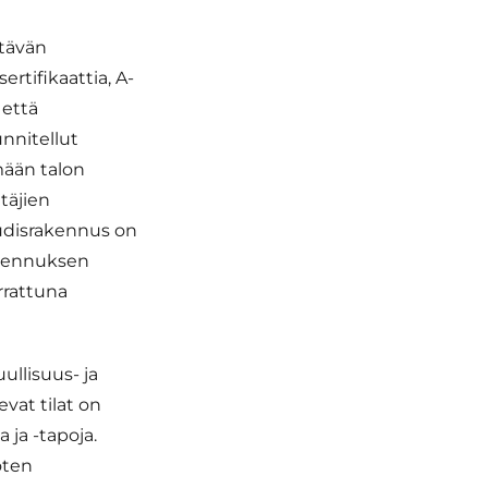
stävän
tifikaattia, A-
 että
nnitellut
ämään talon
täjien
Uudisrakennus on
rakennuksen
rrattuna
ullisuus- ja
vat tilat on
ja -tapoja.
oten