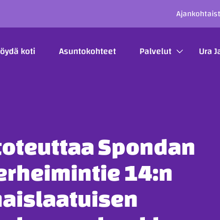
SECO
Ajankohtais
ÄÄVALIKKO
öydä koti
Asuntokohteet
Palvelut
Ura J
 toteuttaa Spondan
rheimintie 14:n
naislaatuisen