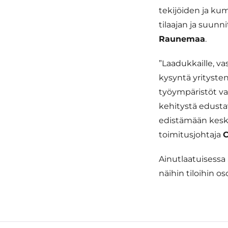
tekijöiden ja kum
tilaajan ja suunni
Raunemaa
.
”Laadukkaille, vast
kysyntä yritysten
työympäristöt va
kehitystä edust
edistämään kesku
toimitusjohtaja
C
Ainutlaatuisessa 
näihin tiloihin o