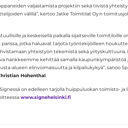
ppaneiden valjastamista projektiin sekä tiivistä yhteistyö
ttelijoiden välillä”, kertoo Jatke Toimitilat Oy:n toimitusj
uullisille ja keskeisellä paikalla sijaitseville toimitiloille 
 parissa, jotka haluavat tarjota työntekijöilleen houkuttel
hvistamaan yhteistyön tekemistä sekä yrityskulttuuria.
ava hankkeemme kehittää samalla kaupunkiympäristöä j
sta-alueen elinvoimaisuutta ja kilpailukykyä”, sanoo 
hristian Hohenthal
.
Signessä on edelleen tarjolla huippuluokan toimisto- ja li
soitteessa
www.signehelsinki.fi