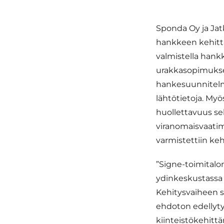
Sponda Oy ja Jatk
hankkeen kehittä
valmistella hank
urakkasopimuksen
hankesuunnitelmi
lähtötietoja. Myö
huollettavuus s
viranomaisvaatim
varmistettiin ke
”Signe-toimitalon
ydinkeskustassa 
Kehitysvaiheen 
ehdoton edellyty
kiinteistökehittä