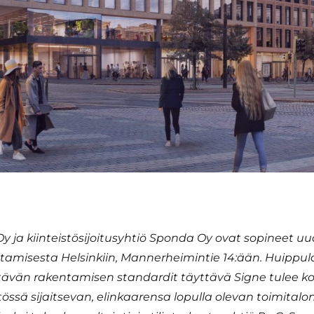
 Oy ja kiinteistösijoitusyhtiö Sponda Oy ovat sopineet u
tamisesta Helsinkiin, Mannerheimintie 14:ään. Huippu
ävän rakentamisen standardit täyttävä Signe tulee 
tössä sijaitsevan, elinkaarensa lopulla olevan toimitalon.