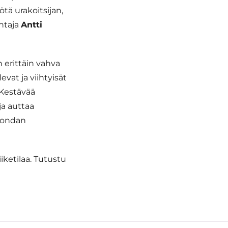
tä urakoitsijan,
ohtaja
Antti
on erittäin vahva
evat ja viihtyisät
 Kestävää
a auttaa
Spondan
iketilaa. Tutustu