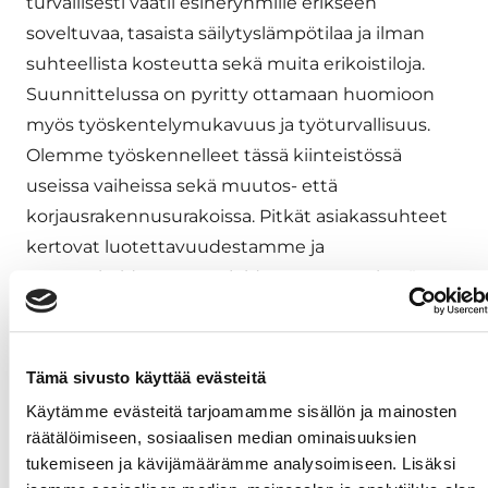
turvallisesti vaatii esineryhmille erikseen
soveltuvaa, tasaista säilytyslämpötilaa ja ilman
suhteellista kosteutta sekä muita erikoistiloja.
Suunnittelussa on pyritty ottamaan huomioon
myös työskentelymukavuus ja työturvallisuus.
Olemme työskennelleet tässä kiinteistössä
useissa vaiheissa sekä muutos- että
korjausrakennusurakoissa. Pitkät asiakassuhteet
kertovat luotettavuudestamme ja
ammattitaidostamme, joiden varaan on hyvä
rakentaa yhteistyölle jatkuvuutta”, kertoo Jatke
Oy:n PKS korjausrakentamisyksikön
tuotantopäällikkö
Pasi Siikaluoma
.
Tämä sivusto käyttää evästeitä
Käytämme evästeitä tarjoamamme sisällön ja mainosten
Lisätiedot:
räätälöimiseen, sosiaalisen median ominaisuuksien
Markku Jääskeläinen / CapMan Real Estate.
tukemiseen ja kävijämäärämme analysoimiseen. Lisäksi
markku.jaaskelainen@capman.com
,