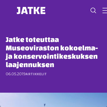
Hyppää
sisältöön
Jatke toteuttaa
Museoviraston kokoelma-
ja konservointikeskuksen
laajennuksen
ARTIKKELIT
06.05.2019