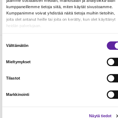
jaamme sosiaalisen median, mainosalan ja analytiikka-alan
040 5199576
kumppaneillemme tietoja siitä, miten käytät sivustoamme.
Kumppanimme voivat yhdistää näitä tietoja muihin tietoihin,
Pasi Siikaluoma / Jatke Oy
.
joita olet antanut heille tai joita on kerätty, kun olet käyttänyt
pasi.siikaluoma@jatke.fi
, 040 7439793​
heidän palvelujaan.
Suostumuksen
Välttämätön
valinta
Lue seuraavaksi
Mieltymykset
Tilastot
Markkinointi
Näytä tiedot