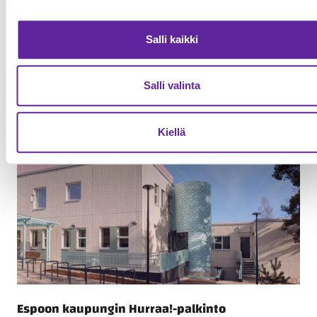
Jatke urakoi Etelä-Karjalan hyvinvointialueelle
Salli kaikki
Lappeenrantaan uuden sotekeskuksen
Toimitilat
13.04.2026
Salli valinta
Kiellä
Espoon kaupungin Hurraa!-palkinto