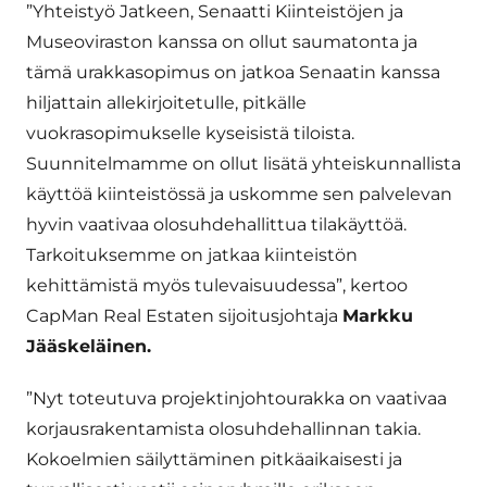
”Yhteistyö Jatkeen, Senaatti Kiinteistöjen ja
Museoviraston kanssa on ollut saumatonta ja
tämä urakkasopimus on jatkoa Senaatin kanssa
hiljattain allekirjoitetulle, pitkälle
vuokrasopimukselle kyseisistä tiloista.
Suunnitelmamme on ollut lisätä yhteiskunnallista
käyttöä kiinteistössä ja uskomme sen palvelevan
hyvin vaativaa olosuhdehallittua tilakäyttöä.
Tarkoituksemme on jatkaa kiinteistön
kehittämistä myös tulevaisuudessa”, kertoo
CapMan Real Estaten sijoitusjohtaja
Markku
Jääskeläinen.
”Nyt toteutuva projektinjohtourakka on vaativaa
korjausrakentamista olosuhdehallinnan takia.
Kokoelmien säilyttäminen pitkäaikaisesti ja