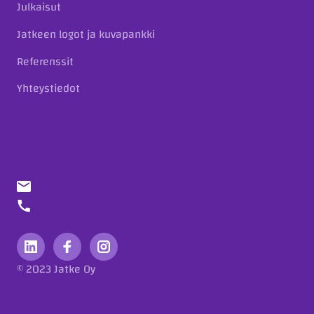
Julkaisut
Jatkeen logot ja kuvapankki
Referenssit
Yhteystiedot
info@jatke.fi
010 773 7000
© 2023 Jatke Oy
Tietosuojaseloste
Eettiset ohjeet