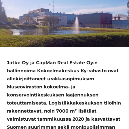
Jatke Oy ja CapMan Real Estate Oy:n
hallinnoima Kokoelmakeskus Ky-rahasto ovat
allekirjoittaneet urakkasopimuksen
Museoviraston kokoelma- ja
konservointikeskuksen laajennuksen
toteuttamisesta. Logistiikkakeskuksen tiloihin
rakennettavat, noin 7000 m² lisätilat
valmistuvat tammikuussa 2020 ja kasvattavat
Suomen suurimman sekä monipuolisimman