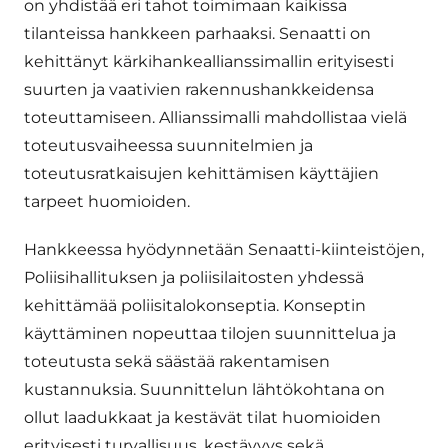
on yhdistää eri tahot toimimaan kaikissa
tilanteissa hankkeen parhaaksi. Senaatti on
kehittänyt kärkihankeallianssimallin erityisesti
suurten ja vaativien rakennushankkeidensa
toteuttamiseen. Allianssimalli mahdollistaa vielä
toteutusvaiheessa suunnitelmien ja
toteutusratkaisujen kehittämisen käyttäjien
tarpeet huomioiden.
Hankkeessa hyödynnetään Senaatti-kiinteistöjen,
Poliisihallituksen ja poliisilaitosten yhdessä
kehittämää poliisitalokonseptia. Konseptin
käyttäminen nopeuttaa tilojen suunnittelua ja
toteutusta sekä säästää rakentamisen
kustannuksia. Suunnittelun lähtökohtana on
ollut laadukkaat ja kestävät tilat huomioiden
erityisesti turvallisuus, kestävyys sekä