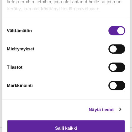
tietoja muihin tietoihin, joita olet antanut heille tai joita on
RTS-luokituksen neljää tähteä.
kerätty, kun olet käyttänyt heidän palvelujaan.
Hankkeen yhteydessä poliisitalon katolle
Suostumuksen
sijoitetaan aurinkovoimala, jonka tuotantoteho on
Välttämätön
valinta
400 kilowattipiikkiä (kWp) ja vuosituottoarvio 320
000 kilowattituntia (kWh). Vuosituotto vastaa
Mieltymykset
noin 25 maalämmöllä lämmitettävän
omakotitalon sähkönkulutusta.
Tilastot
Lisätiedot
Markkinointi
Jukka Hannus, toimitusjohtaja, Jatke Pirkanmaa
Oy, p. 050 593 6171,
jukka.hannus@jatke.fi
Näytä tiedot
Tutustu hankkeen verkkosivuun
Salli kaikki