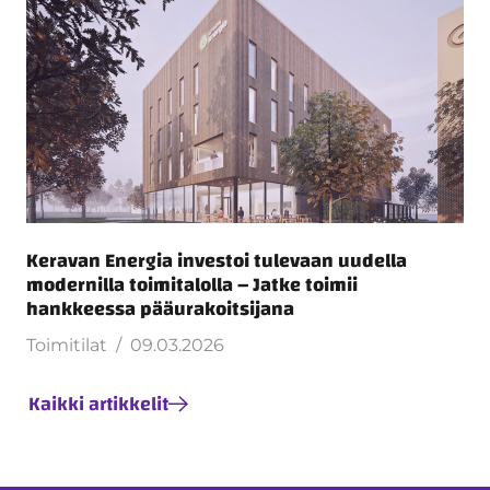
Keravan Energia investoi tulevaan uudella
modernilla toimitalolla – Jatke toimii
hankkeessa pääurakoitsijana
Toimitilat
09.03.2026
Kaikki artikkelit