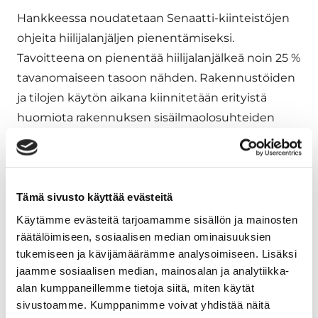
Hankkeessa noudatetaan Senaatti-kiinteistöjen
ohjeita hiilijalanjäljen pienentämiseksi.
Tavoitteena on pienentää hiilijalanjälkeä noin 25 %
tavanomaiseen tasoon nähden. Rakennustöiden
ja tilojen käytön aikana kiinnitetään erityistä
huomiota rakennuksen sisäilmaolosuhteiden
hallintaan.
Uuden poliisitalon suunnittelua ja rakentamista
ohjaa
Rakennustiedon
Tämä sivusto käyttää evästeitä
ympäristöluokitustyökalu
. Työkalu on Suomen
Käytämme evästeitä tarjoamamme sisällön ja mainosten
oloihin kehitetty ympäristösertifiointijärjestelmä,
räätälöimiseen, sosiaalisen median ominaisuuksien
joka auttaa rakennushankkeiden tilaajia
tukemiseen ja kävijämäärämme analysoimiseen. Lisäksi
toteuttamaan ja ohjaamaan ympäristötietoista
jaamme sosiaalisen median, mainosalan ja analytiikka-
alan kumppaneillemme tietoja siitä, miten käytät
rakentamista. Tampereen uusi poliisitalo
sivustoamme. Kumppanimme voivat yhdistää näitä
tavoittelee korkeaa ympäristölaadun tasoa eli