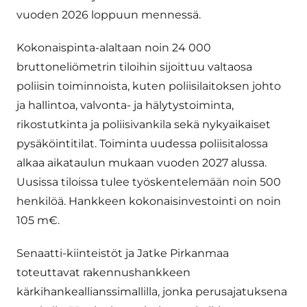
vuoden 2026 loppuun mennessä.
Kokonaispinta-alaltaan noin 24 000
bruttoneliömetrin tiloihin sijoittuu valtaosa
poliisin toiminnoista, kuten poliisilaitoksen johto
ja hallintoa, valvonta- ja hälytystoiminta,
rikostutkinta ja poliisivankila sekä nykyaikaiset
pysäköintitilat. Toiminta uudessa poliisitalossa
alkaa aikataulun mukaan vuoden 2027 alussa.
Uusissa tiloissa tulee työskentelemään noin 500
henkilöä. Hankkeen kokonaisinvestointi on noin
105 m€.
Senaatti-kiinteistöt ja Jatke Pirkanmaa
toteuttavat rakennushankkeen
kärkihankeallianssimallilla, jonka perusajatuksena