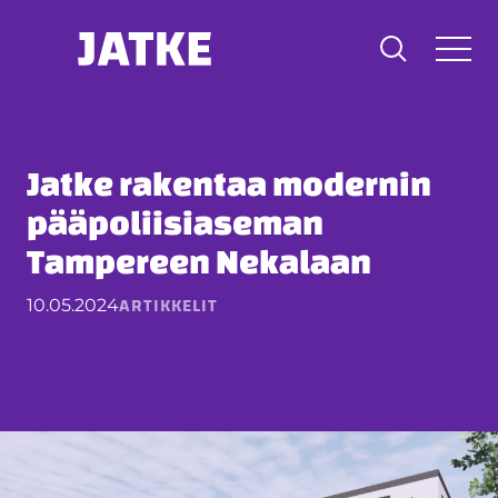
Hyppää
sisältöön
Jatke rakentaa modernin
pääpoliisiaseman
Tampereen Nekalaan
ARTIKKELIT
10.05.2024