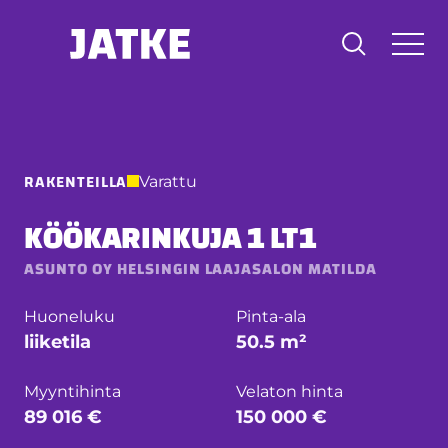
Hyppää
sisältöön
RAKENTEILLA
Varattu
KÖÖKARINKUJA 1 LT1
ASUNTO OY HELSINGIN LAAJASALON MATILDA
Huoneluku
Pinta-ala
liiketila
50.5 m²
Myyntihinta
Velaton hinta
89 016 €
150 000 €