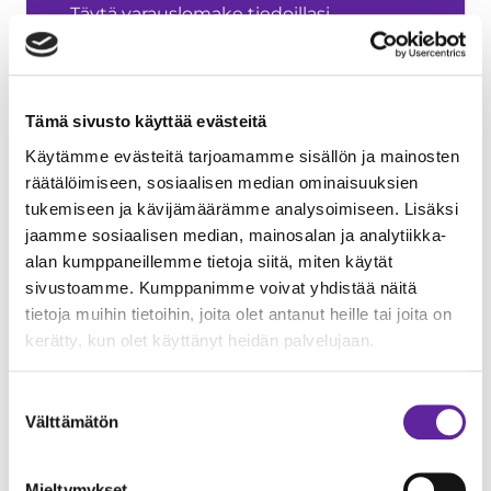
Täytä varauslomake tiedoillasi.
Saatuamme varauksesi,
asuntomyyjämme on sinuun
yhteydessä. Mikäli asuntoon ei ole
Tämä sivusto käyttää evästeitä
aiempia varauksia, voit sopia
Käytämme evästeitä tarjoamamme sisällön ja mainosten
asuntokauppojen ajankohdan
räätälöimiseen, sosiaalisen median ominaisuuksien
asuntomyyntimme kanssa.
tukemiseen ja kävijämäärämme analysoimiseen. Lisäksi
jaamme sosiaalisen median, mainosalan ja analytiikka-
Nimi
*
alan kumppaneillemme tietoja siitä, miten käytät
sivustoamme. Kumppanimme voivat yhdistää näitä
tietoja muihin tietoihin, joita olet antanut heille tai joita on
kerätty, kun olet käyttänyt heidän palvelujaan.
Etunimi
Suostumuksen
Sukunimi
Välttämätön
valinta
Sähköposti
*
Mieltymykset