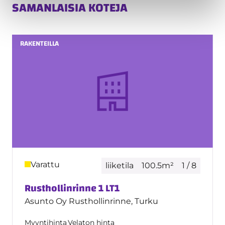
SAMANLAISIA KOTEJA
RAKENTEILLA
Varattu
liiketila
100.5m²
1 / 8
Rusthollinrinne 1 LT1
Asunto Oy Rusthollinrinne, Turku
Myyntihinta
Velaton hinta