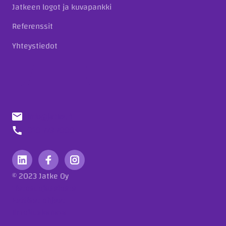
Jatkeen logot ja kuvapankki
Referenssit
Yhteystiedot
info@jatke.fi
010 773 7000
© 2023 Jatke Oy
Tietosuojaseloste
Eettiset ohjeet
Ilmoituskanava