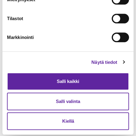
Puhelin
Tilastot
Markkinointi
Henkilötietojen
Hyväksyn henkilötietojeni
käsittely
tallentamisen yhteydenottoa
*
varten, lisätiedot henkilötietojen
Näytä tiedot
käsittelystä
*
tietosuojaselosteessa
.
Salli kaikki
Lähetä
Salli valinta
Kiellä