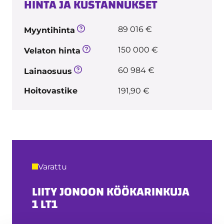
HINTA JA KUSTANNUKSET
89 016 €
Myyntihinta
150 000 €
Velaton hinta
60 984 €
Lainaosuus
Hoitovastike
191,90 €
Varattu
LIITY JONOON KÖÖKARINKUJA
1 LT1