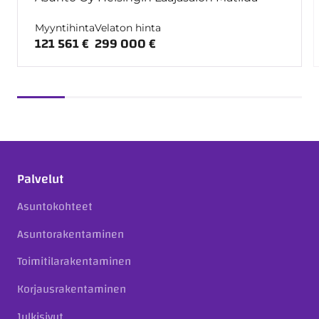
Myyntihinta
Velaton hinta
121 561 €
299 000 €
Palvelut
Asuntokohteet
Asuntorakentaminen
Toimitilarakentaminen
Korjausrakentaminen
Julkisivut