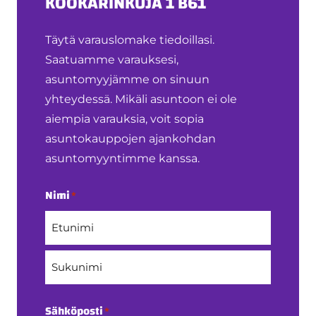
KÖÖKARINKUJA 1 B61
Täytä varauslomake tiedoillasi.
Saatuamme varauksesi,
asuntomyyjämme on sinuun
yhteydessä. Mikäli asuntoon ei ole
aiempia varauksia, voit sopia
asuntokauppojen ajankohdan
asuntomyyntimme kanssa.
Nimi
*
Etunimi
Sukunimi
Sähköposti
*