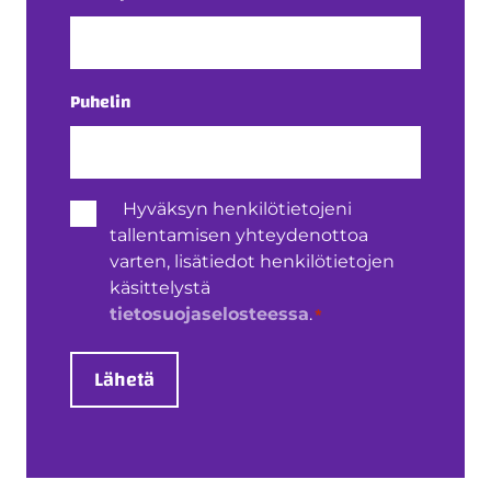
Puhelin
Henkilötietojen
Hyväksyn henkilötietojeni
käsittely
tallentamisen yhteydenottoa
*
varten, lisätiedot henkilötietojen
käsittelystä
*
tietosuojaselosteessa
.
Lähetä