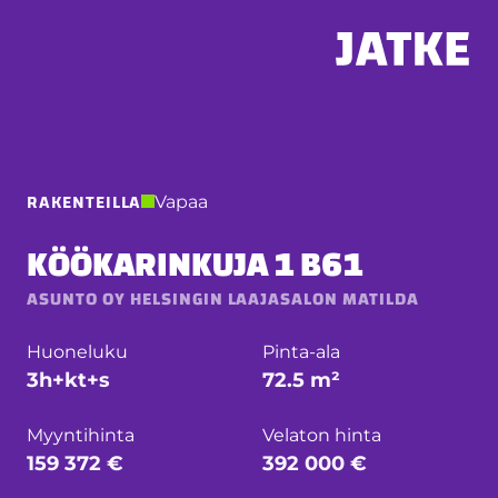
Hyppää
sisältöön
RAKENTEILLA
Vapaa
KÖÖKARINKUJA 1 B61
ASUNTO OY HELSINGIN LAAJASALON MATILDA
Huoneluku
Pinta-ala
3h+kt+s
72.5 m²
Myyntihinta
Velaton hinta
159 372 €
392 000 €