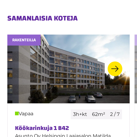
SAMANLAISIA KOTEJA
RAKENTEILLA
Vapaa
3h+kt
62m²
2 / 7
Köökarinkuja 1 B42
Asunto Oy Helsingin Laajasalon Matilda