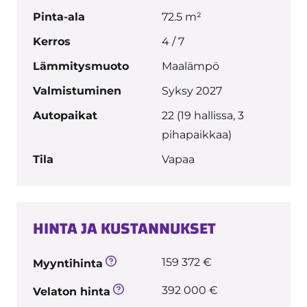
Pinta-ala
72.5 m²
Kerros
4 / 7
Lämmitysmuoto
Maalämpö
Valmistuminen
Syksy 2027
Autopaikat
22 (19 hallissa, 3
pihapaikkaa)
Tila
Vapaa
HINTA JA KUSTANNUKSET
159 372 €
Myyntihinta
392 000 €
Velaton hinta