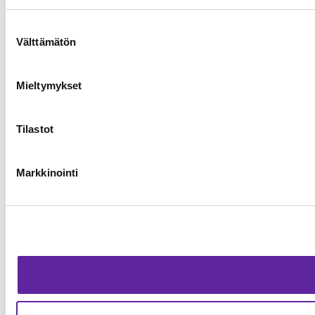
Suostumuksen
Välttämätön
valinta
Mieltymykset
Tilastot
Markkinointi