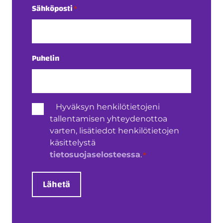
Sähköposti
*
Puhelin
Henkilötietojen
Hyväksyn henkilötietojeni
käsittely
tallentamisen yhteydenottoa
*
varten, lisätiedot henkilötietojen
käsittelystä
*
tietosuojaselosteessa
.
Lähetä