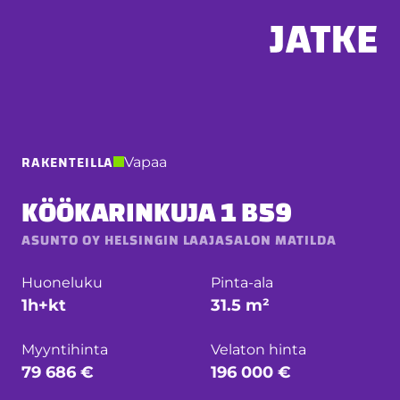
Hyppää
sisältöön
RAKENTEILLA
Vapaa
KÖÖKARINKUJA 1 B59
ASUNTO OY HELSINGIN LAAJASALON MATILDA
Huoneluku
Pinta-ala
1h+kt
31.5 m²
Myyntihinta
Velaton hinta
79 686 €
196 000 €