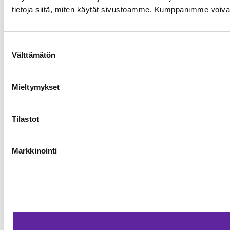
tietoja siitä, miten käytät sivustoamme. Kumppanimme voivat yhd
Suostumuksen
Välttämätön
valinta
Mieltymykset
Tilastot
Markkinointi