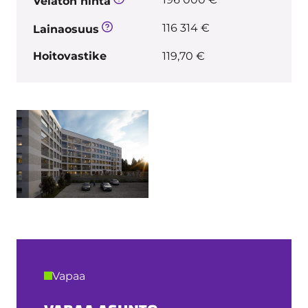
Velaton hinta
116 314 €
Lainaosuus
Hoitovastike
119,70 €
Vapaa