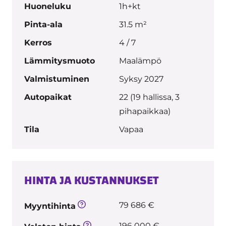
Huoneluku
1h+kt
Pinta-ala
31.5 m²
Kerros
4 / 7
Lämmitysmuoto
Maalämpö
Valmistuminen
Syksy 2027
Autopaikat
22 (19 hallissa, 3
pihapaikkaa)
Tila
Vapaa
HINTA JA KUSTANNUKSET
79 686 €
Myyntihinta
196 000 €