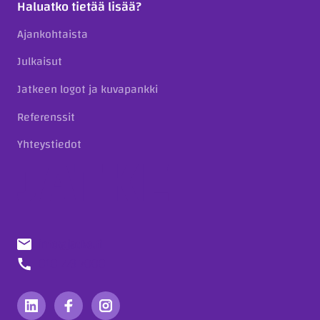
Haluatko tietää lisää?
Ajankohtaista
Julkaisut
Jatkeen logot ja kuvapankki
Referenssit
Yhteystiedot
info@jatke.fi
010 773 7000