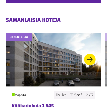
SAMANLAISIA KOTEJA
RAKENTEILLA
Vapaa
1h+kt
31.5m²
2 / 7
Köökarinkuja 1 B45