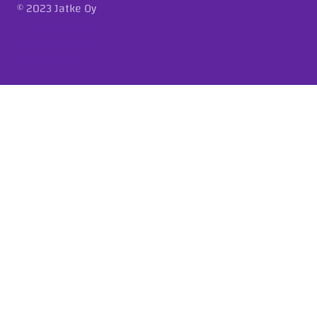
© 2023 Jatke Oy
Tietosuojaseloste
Eettiset ohjeet
Ilmoituskanava