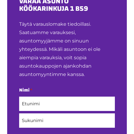
VARAA ASUNTO
KÖÖKARINKUJA 1 B59
Täytä varauslomake tiedoillasi.
Saatuamme varauksesi,
asuntomyyjämme on sinuun
yhteydessä. Mikäli asuntoon ei ole
aiempia varauksia, voit sopia
asuntokauppojen ajankohdan
asuntomyyntimme kanssa.
Nimi
*
Etunimi
Sukunimi