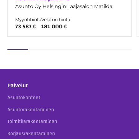
Asunto Oy Helsingin Laajasalon Matilda
Myyntihinta
Velaton hinta
73 587 €
181 000 €
Palvelut
Asuntokohteet
Asuntorakentaminen
Toimitilarakentaminen
Korjausrakentaminen