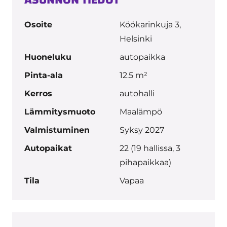
ASUNNON TIEDOT
Osoite
Köökarinkuja 3,
Helsinki
Huoneluku
autopaikka
Pinta-ala
12.5 m²
Kerros
autohalli
Lämmitysmuoto
Maalämpö
Valmistuminen
Syksy 2027
Autopaikat
22 (19 hallissa, 3
pihapaikkaa)
Tila
Vapaa