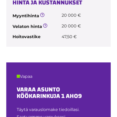
HINTA JA KUSTANNUKSET
20 000 €
Myyntihinta
20 000 €
Velaton hinta
Hoitovastike
47,50 €
Vapaa
VARAA ASUNTO
KÖÖKARINKUJA 1 AH09
Täytä varauslomake tiedoillasi.
Saatuamme varauksesi,