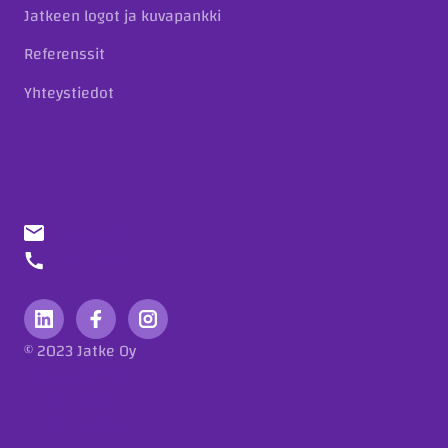
Jatkeen logot ja kuvapankki
Referenssit
Yhteystiedot
info@jatke.fi
010 773 7000
© 2023 Jatke Oy
Tietosuojaseloste
Eettiset ohjeet
Ilmoituskanava