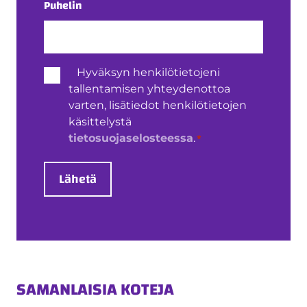
Puhelin
Henkilötietojen
Hyväksyn henkilötietojeni
käsittely
tallentamisen yhteydenottoa
*
varten, lisätiedot henkilötietojen
käsittelystä
*
tietosuojaselosteessa
.
Lähetä
SAMANLAISIA KOTEJA