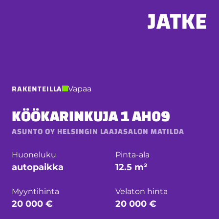
Hyppää
sisältöön
RAKENTEILLA
Vapaa
KÖÖKARINKUJA 1 AH09
ASUNTO OY HELSINGIN LAAJASALON MATILDA
Huoneluku
Pinta-ala
autopaikka
12.5 m²
Myyntihinta
Velaton hinta
20 000 €
20 000 €