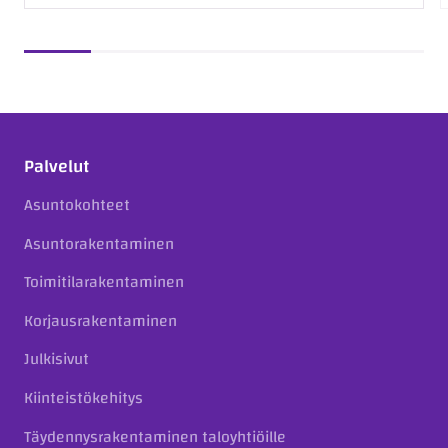
Palvelut
Asuntokohteet
Asuntorakentaminen
Toimitilarakentaminen
Korjausrakentaminen
Julkisivut
Kiinteistökehitys
Täydennysrakentaminen taloyhtiöille