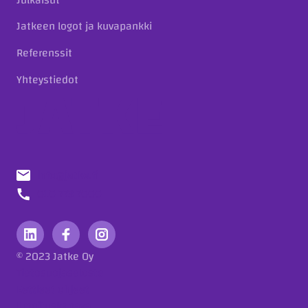
Jatkeen logot ja kuvapankki
Referenssit
Yhteystiedot
info@jatke.fi
010 773 7000
© 2023 Jatke Oy
Tietosuojaseloste
Eettiset ohjeet
Ilmoituskanava