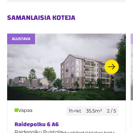
SAMANLAISIA KOTEJA
ALUSTAVA
Vapaa
1h+kt
35.5m²
2 / 5
Raidepolku 6 A6
Raidepolku Puistola
Myyntihinta
Velaton hinta