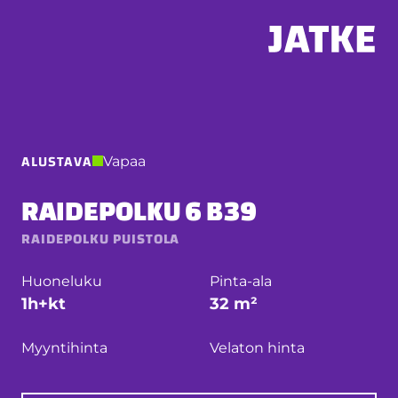
Hyppää
sisältöön
ALUSTAVA
Vapaa
RAIDEPOLKU 6 B39
RAIDEPOLKU PUISTOLA
Huoneluku
Pinta-ala
1h+kt
32 m²
Myyntihinta
Velaton hinta