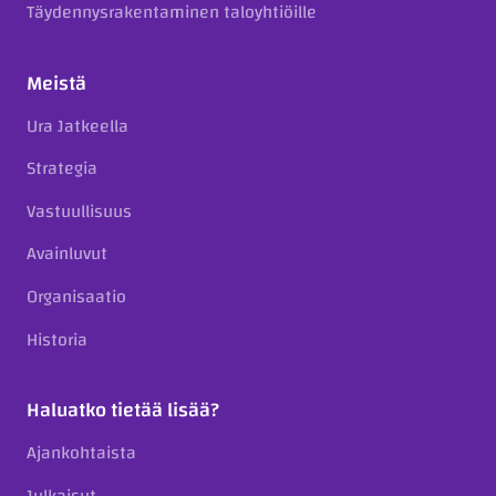
Täydennysrakentaminen taloyhtiöille
Meistä
Ura Jatkeella
Strategia
Vastuullisuus
Avainluvut
Organisaatio
Historia
Haluatko tietää lisää?
Ajankohtaista
Julkaisut