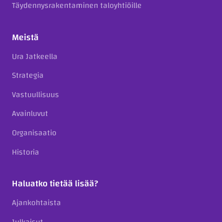
Täydennysrakentaminen taloyhtiöille
Meistä
Ura Jatkeella
Strategia
Vastuullisuus
Avainluvut
Organisaatio
Historia
Haluatko tietää lisää?
Ajankohtaista
Julkaisut