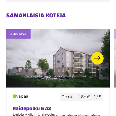
SAMANLAISIA KOTEJA
ALUSTAVA
Vapaa
2h+kt
48m²
1 / 5
Raidepolku 6 A3
Raidepolku Puistola
Myyntihinta
Velaton hinta