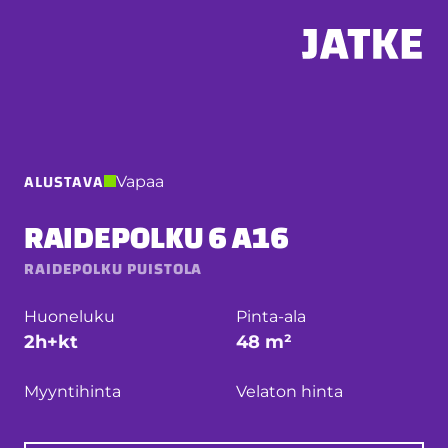
Hyppää
sisältöön
ALUSTAVA
Vapaa
RAIDEPOLKU 6 A16
RAIDEPOLKU PUISTOLA
Huoneluku
Pinta-ala
2h+kt
48 m²
Myyntihinta
Velaton hinta