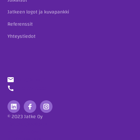
Jatkeen logot ja kuvapankki
Referenssit
Yhteystiedot
info@jatke.fi
010 773 7000
© 2023 Jatke Oy
Tietosuojaseloste
Eettiset ohjeet
Ilmoituskanava