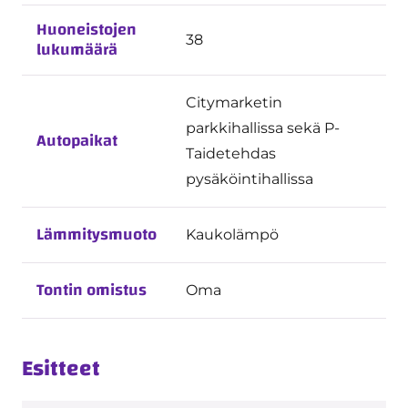
Huoneistojen
38
lukumäärä
Citymarketin
parkkihallissa sekä P-
Autopaikat
Taidetehdas
pysäköintihallissa
Lämmitysmuoto
Kaukolämpö
Tontin omistus
Oma
Esitteet