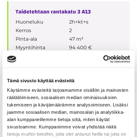
Taidetehtaan rantakatu 3 A13
Huoneluku
2h+kt+s
Kerros
2
Pinta-ala
47 m²
Myyntihinta
94 400 €
Velaton hinta
236 000 €
3D-esittely
Tämä sivusto käyttää evästeitä
Käytämme evästeitä tarjoamamme sisällön ja mainosten
Taidetehtaan rantakatu 3 A17
räätälöimiseen, sosiaalisen median ominaisuuksien
tukemiseen ja kävijämäärämme analysoimiseen. Lisäksi
Huoneluku
2h+kt+s
jaamme sosiaalisen median, mainosalan ja analytiikka-
Kerros
3
alan kumppaneillemme tietoja siitä, miten käytät
Pinta-ala
47 m²
sivustoamme. Kumppanimme voivat yhdistää näitä
Myyntihinta
96 800 €
tietoja muihin tietoihin, joita olet antanut heille tai joita on