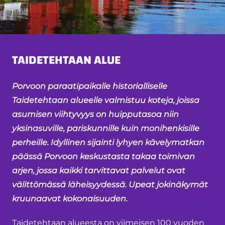
TAIDETEHTAAN ALUE
Porvoon paraatipaikalle historialliselle
Taidetehtaan alueelle valmistuu koteja, joissa
asumisen viihtyvyys on huipputasoa niin
yksinasuville, pariskunnille kuin monihenkisille
perheille. Idyllinen sijainti lyhyen kävelymatkan
päässä Porvoon keskustasta takaa toimivan
arjen, jossa kaikki tarvittavat palvelut ovat
välittömässä läheisyydessä. Upeat jokinäkymät
kruunaavat kokonaisuuden.
Taidetehtaan alueesta on viimeisen 100 vuoden