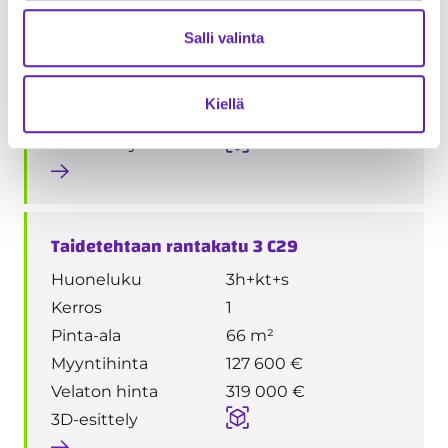
Huoneluku
1h+kt
Kerros
1
Salli valinta
Pinta-ala
33 m²
Myyntihinta
68 000 €
Kiellä
Velaton hinta
170 000 €
3D-esittely
Taidetehtaan rantakatu 3 C29
Huoneluku
3h+kt+s
Kerros
1
Pinta-ala
66 m²
Myyntihinta
127 600 €
Velaton hinta
319 000 €
3D-esittely