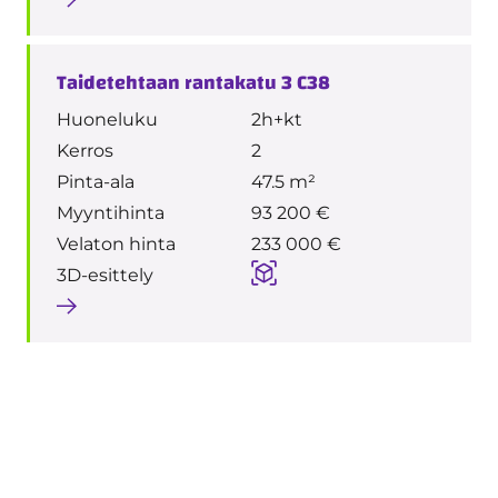
Taidetehtaan rantakatu 3 C38
Huoneluku
2h+kt
Kerros
2
Pinta-ala
47.5 m²
Myyntihinta
93 200 €
Velaton hinta
233 000 €
3D-esittely