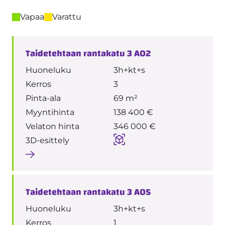
Vapaa
Varattu
Taidetehtaan rantakatu 3 A02
Huoneluku
3h+kt+s
Kerros
3
Pinta-ala
69 m²
Myyntihinta
138 400 €
Velaton hinta
346 000 €
3D-esittely
Taidetehtaan rantakatu 3 A05
Huoneluku
3h+kt+s
Kerros
1