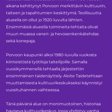
aikana kehittynyt Porvoon merkittävin kulttuurin,
taiteen ja tapahtumien keskittymä. Teollisuutta
alueella on ollut jo 1920-luvulta lähtien.
Ensimmäisiä alueella toimineita tehtaita olivat
muun muassa vaneri- ja hevosenkenkätehdas
sekä konepaja.
Porvoon kaupunki alkoi 1980-luvulla vuokrata
kiinteistöstä työtiloja taiteilijoille. Samalla
vuosikymmenellä tehtaalla järjestettiin
ensimmäinen taidenäyttely. Aloite Taidetehtaan
muuttamisesta kulttuurikeskukseksi käynnistyi
vuosituhannen vaihteessa.
Tänä päivänä alue on monimuotoinen, historiaa
haviseva kulttuurikeskus, jossa yhdistyy vanha