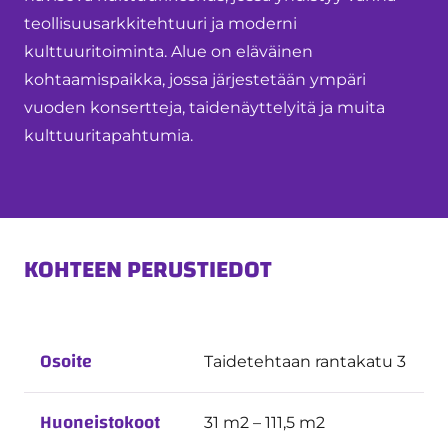
teollisuusarkkitehtuuri ja moderni
kulttuuritoiminta. Alue on eläväinen
kohtaamispaikka, jossa järjestetään ympäri
vuoden konsertteja, taidenäyttelyitä ja muita
kulttuuritapahtumia.
KOHTEEN PERUSTIEDOT
Osoite
Taidetehtaan rantakatu 3
Huoneistokoot
31 m2 – 111,5 m2