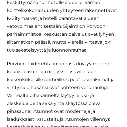
keskittymänä tunnetulle alueelle. Saman
korttelikokonaisuuden yhteyteen rakennettavat
K-Citymarket ja hotelli parantavat alueen
vetovoimaa entisestään. Sijainti on Porvoon
parhaimmistoa: keskustan palvelut ovat lyhyen
siltamatkan päässä, mutta vierellä virtaava joki
tuo seesteisyyttä ja luonnonrauhaa.
Porvoon Taidetehtaanrannasta löytyy monen
kokoisia asuntoja niin yksinasuville kuin
kaikenkokoisille perheille. Upeat jokinäkymät ja
viihtyisä pihakansi ovat kohteen vetonauloja.
Vehreältä pihakannelta löytyy leikki- ja
oleskelualueita sekä yhteiskäytössä oleva
pihasauna. Asunnot ovat moderneja ja
laadukkaasti varusteltuja. Asuntojen viilennys