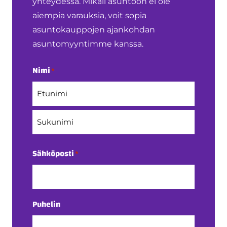
yhteydessä. Mikäli asuntoon ei ole
aiempia varauksia, voit sopia
asuntokauppojen ajankohdan
asuntomyyntimme kanssa.
Nimi
*
Etunimi
Sukunimi
Sähköposti
*
Puhelin