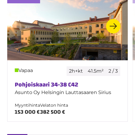
Vapaa
2h+kt
41.5m²
2 / 3
Pohjoiskaari 34-38 C42
Asunto Oy Helsingin Lauttasaaren Sirius
Myyntihinta
Velaton hinta
153 000 €
382 500 €