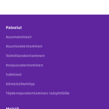
Palvelut
Asuntokohteet
Asuntorakentaminen
Toimitilarakentaminen
Korjausrakentaminen
Julkisivut
Kiinteistökehitys
Täydennysrakentaminen taloyhtiöille
Meistä