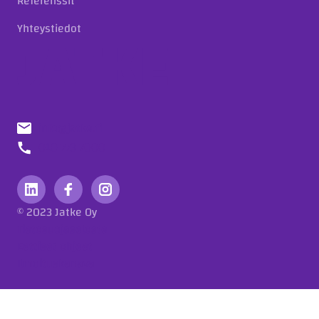
Referenssit
Yhteystiedot
info@jatke.fi
010 773 7000
© 2023 Jatke Oy
Tietosuojaseloste
Eettiset ohjeet
Ilmoituskanava