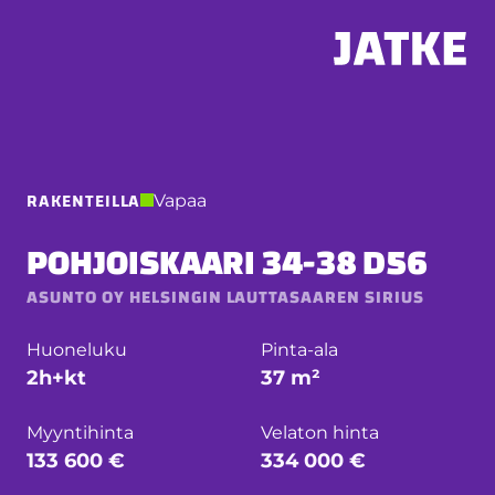
Hyppää
sisältöön
RAKENTEILLA
Vapaa
POHJOISKAARI 34-38 D56
ASUNTO OY HELSINGIN LAUTTASAAREN SIRIUS
Huoneluku
Pinta-ala
2h+kt
37 m²
Myyntihinta
Velaton hinta
133 600 €
334 000 €