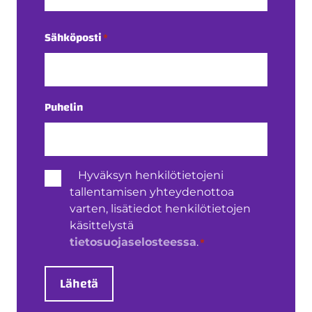
Sukunimi
Sähköposti
*
Puhelin
Henkilötietojen
Hyväksyn henkilötietojeni
käsittely
tallentamisen yhteydenottoa
*
varten, lisätiedot henkilötietojen
käsittelystä
*
tietosuojaselosteessa
.
Lähetä