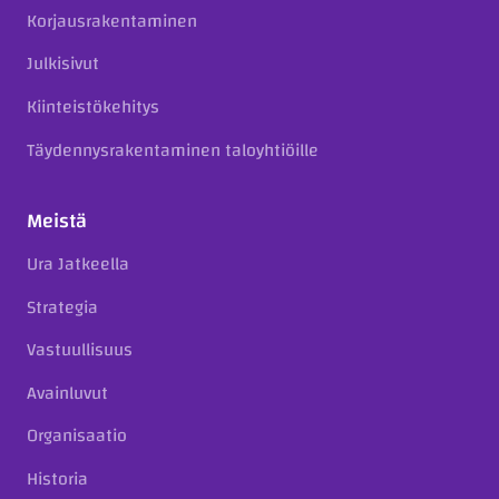
Korjausrakentaminen
Julkisivut
Kiinteistökehitys
Täydennysrakentaminen taloyhtiöille
Meistä
Ura Jatkeella
Strategia
Vastuullisuus
Avainluvut
Organisaatio
Historia