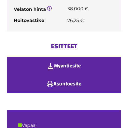
38 000 €
Velaton hinta
Hoitovastike
76,25 €
ESITTEET
Myyntiesite
Asuntoesite
Vapaa