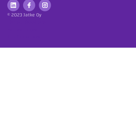
© 2023 Jatke Oy
Tietosuojaseloste
Eettiset ohjeet
Ilmoituskanava