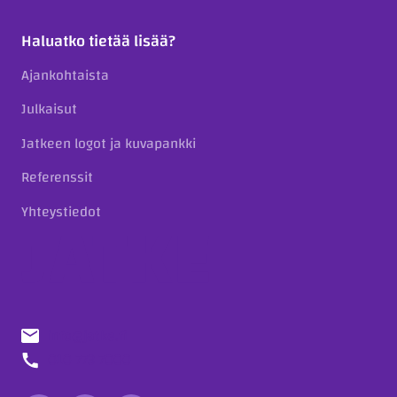
Haluatko tietää lisää?
Ajankohtaista
Julkaisut
Jatkeen logot ja kuvapankki
Referenssit
Yhteystiedot
info@jatke.fi
010 773 7000