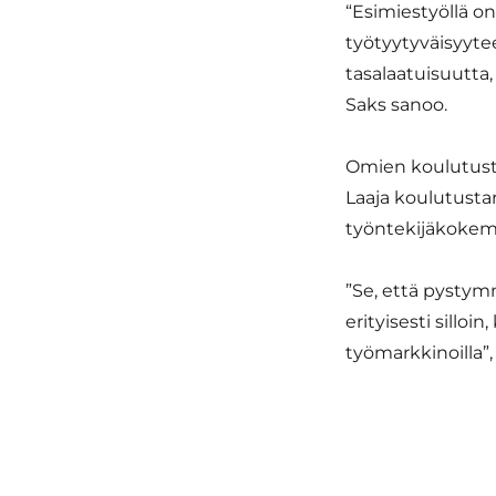
“Esimiestyöllä o
työtyytyväisyyte
tasalaatuisuutta, 
Saks sanoo.
Omien koulutuste
Laaja koulutusta
työntekijäkokem
”Se, että pystym
erityisesti silloi
työmarkkinoilla”,