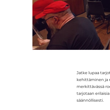
Jatke lupaa tarj
kehittäminen ja 
merkittävässä roo
tarjotaan erilai
säännöllisesti.