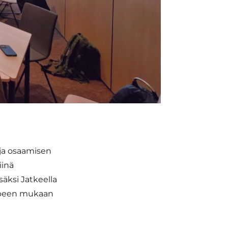
 ja osaamisen
iinä
äksi Jatkeella
arpeen mukaan