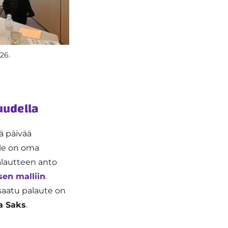
26.
uudella
ä päivää
lle on oma
alautteen anto
sen malliin
.
saatu palaute on
a Saks
.