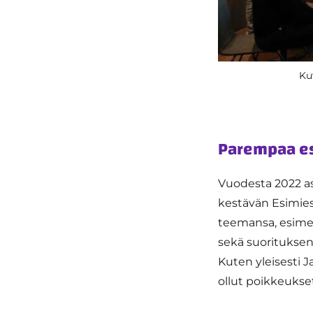
Ku
Parempaa es
Vuodesta 2022 as
kestävän Esimies
teemansa, esimer
sekä suoritukse
Kuten yleisesti 
ollut poikkeukset