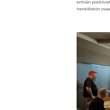
erittäin positii
henkilöstön osaa