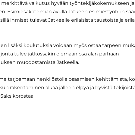
n merkittävä vaikutus hyvään työntekijäkokemukseen ja
en. Esimiesakatemian avulla Jatkeen esimiestyöhön sa
sillä ihmiset tulevat Jatkeelle erilaisista taustoista ja eril
n lisäksi koulutuksia voidaan myös ostaa tarpeen muka
rjonta tulee jatkossakin olemaan osa alan parhaan
uksen muodostamista Jatkeella.
me tarjoamaan henkilöstölle osaamisen kehittämistä, k
n, kun rakentaminen alkaa jälleen elpyä ja hyvistä tekijöistä
 Saks korostaa.