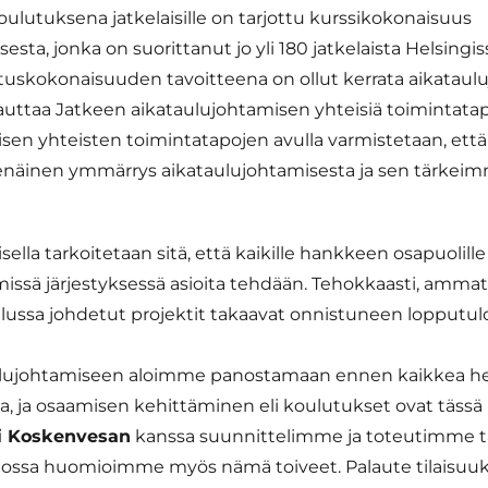
ulutuksena jatkelaisille on tarjottu kurssikokonaisuus
esta, jonka on suorittanut jo yli 180 jatkelaista Helsingi
utuskokonaisuuden tavoitteena on ollut kerrata aikatau
kauttaa Jatkeen aikataulujohtamisen yhteisiä toimintatap
sen yhteisten toimintatapojen avulla varmistetaan, että 
enäinen ymmärrys aikataulujohtamisesta ja sen tärkeim
ella tarkoitetaan sitä, että kaikille hankkeen osapuolille
 missä järjestyksessä asioita tehdään. Tehokkaasti, ammatti
ulussa johdetut projektit takaavat onnistuneen lopputul
ulujohtamiseen aloimme panostamaan ennen kaikkea he
a, ja osaamisen kehittäminen eli koulutukset ovat tässä 
i Koskenvesan
kanssa suunnittelimme ja toteutimme 
ossa huomioimme myös nämä toiveet. Palaute tilaisuuks