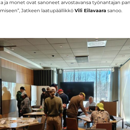
vista ja monet ovat sanoneet arvostavansa työnantajan pa
miseen”, Jatkeen laatupäällikkö
Vili Eilavaara
sanoo.