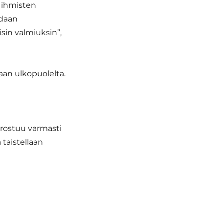
 ihmisten
adaan
aisin valmiuksin”,
an ulkopuolelta.
orostuu varmasti
 taistellaan