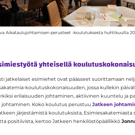
va Aikataulujohtamisen perusteet -koulutuksesta huhtikuulta 20
imiestyötä yhteisellä koulutuskokonais
ti jatkelaiset esimiehet ovat päässeet suorittamaan nelj
akatemia-koulutuskokonaisuuden, jossa kullekin päivä
kiksi erilaisuuden johtaminen, aktiivinen kuuntelu ja p
n johtaminen. Koko koulutus perustuu
Jatkeen johtami
Jatkeen järjestämistä koulutuksista, Esimiesakatemiasta 
ta positiivista, kertoo Jatkeen henkilöstöpäällikkö
Jonn