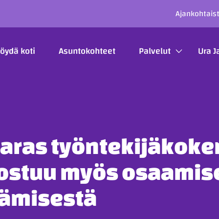
SECO
Ajankohtais
ÄÄVALIKKO
öydä koti
Asuntokohteet
Palvelut
Ura J
paras työntekijäkok
stuu myös osaamis
tämisestä