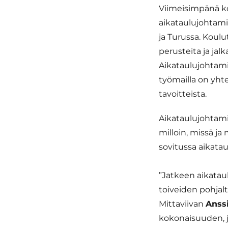
Viimeisimpänä ko
aikataulujohtamis
ja Turussa. Koul
perusteita ja jal
Aikataulujohtami
työmailla on yht
tavoitteista.
Aikataulujohtamis
milloin, missä ja
sovitussa aikata
”Jatkeen aikata
toiveiden pohjalt
Mittaviivan
Anss
kokonaisuuden, j