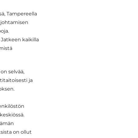
ssä, Tampereella
lujohtamisen
oja.
Jatkeen kaikilla
mistä
 on selvää,
taitoisesti ja
oksen.
nkilöstön
keskiössä.
tämän
ista on ollut