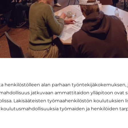
ota henkilöstölleen alan parhaan työntekijäkokemuksen,
mahdollisuus jatkuvaan ammattitaidon ylläpitoon ovat s
lissa. Lakisääteisten työmaahenkilöstön koulutuksien lis
sia koulutusmahdollisuuksia työmaiden ja henkilöiden t