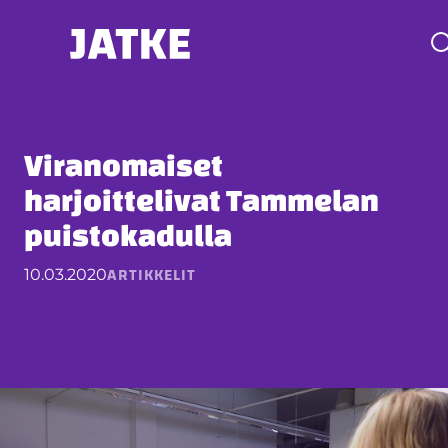
Hyppää
sisältöön
Viranomaiset
harjoittelivat Tammelan
puistokadulla
ARTIKKELIT
10.03.2020