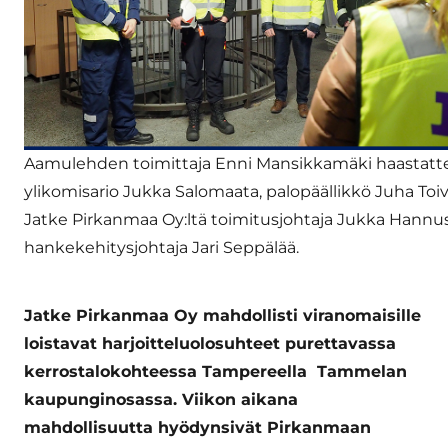
Aamulehden toimittaja Enni Mansikkamäki haastatt
ylikomisario Jukka Salomaata, palopäällikkö Juha Toi
Jatke Pirkanmaa Oy:ltä toimitusjohtaja Jukka Hannus
hankekehitysjohtaja Jari Seppälää.
Jatke Pirkanmaa Oy mahdollisti viranomaisille
loistavat harjoitteluolosuhteet purettavassa
kerrostalokohteessa Tampereella Tammelan
kaupunginosassa. Viikon aikana
mahdollisuutta hyödynsivät Pirkanmaan