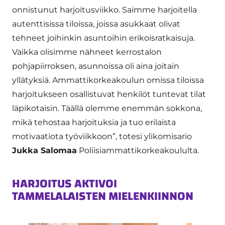
onnistunut harjoitusviikko. Saimme harjoitella
autenttisissa tiloissa, joissa asukkaat olivat
tehneet joihinkin asuntoihin erikoisratkaisuja.
Vaikka olisimme nähneet kerrostalon
pohjapiirroksen, asunnoissa oli aina joitain
yllätyksiä. Ammattikorkeakoulun omissa tiloissa
harjoitukseen osallistuvat henkilöt tuntevat tilat
läpikotaisin. Täällä olemme enemmän sokkona,
mikä tehostaa harjoituksia ja tuo erilaista
motivaatiota työviikkoon”, totesi ylikomisario
Jukka Salomaa
Poliisiammattikorkeakoululta.
HARJOITUS AKTIVOI
TAMMELALAISTEN MIELENKIINNON