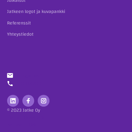
Julkaisut
Jatkeen logot ja kuvapankki
Referenssit
Yhteystiedot
info@jatke.fi
010 773 7000
© 2023 Jatke Oy
Tietosuojaseloste
Eettiset ohjeet
Ilmoituskanava