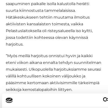
saapuminen paikalle isolla kalustolla herätti
suurta kiinnostusta tammelalaisissa.
Hätäkeskukseen tehtiin muutama ilmoitus
aktiivisten kansalaisten toimesta, vaikka
Pelastuslaitoksella oli risteysalueella iso kyltti,
jossa todettiin kohteessa olevan käynnissä
harjoitus.
”Myös meillä harjoitus onnistui hyvin ja kaikki
eteni viikon aikana ennalta tehdyn suunnitelman
mukaisesti. Ulkopuolella harjoituksiamme seurasi
välillä kohtuullisen kokoinen välijoukko ja
pääsimme kertomaan aktiivisimmille tärkeimpiä
seikkoja kerrostalopaloihin liittyen.
Hälytyskeskukseen tulleet soitot kertovat myös
hyvästä kansalaisaktiivisuudesta. Vaikka