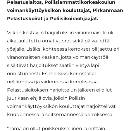
Pelastuslaitos, Poliisiammattikorkeakoulun
voimankäyttöyksikön kouluttajat, Pirkanmaan
Pelastuskoirat ja Poliisikoiraohjaajat.
Viikon kestäviin harjoituksiin viranomaisille oli
aikataulutettu omat vuorot sekä päivä- että
yöajalle. Lisäksi kohteessa kerrokset oli jaettu eri
viranomaisten kesken, jotta voimankäyttöä
sisältävät harjoitukset saatiin vietyä läpi
onnistuneesti. Esimerkiksi kerrostalon
neljännessä ja viidennessä kerroksessa
Pelastuslaitoksen harjoittelun jälkeen ei ollut
juurikaan ehjiä ovia, jolloin Poliisin
voimankäyttöyksikön kouluttajat harjoittelivat
kuudennessa ja seitsemännessä kerroksessa.
”Tämä on ollut poikkeuksellinen ja erittäin