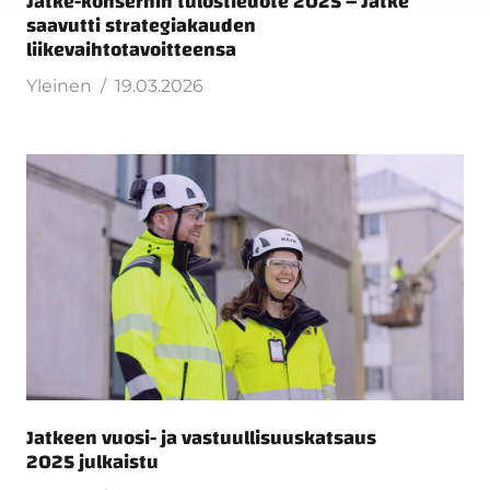
Jatke-konsernin tulostiedote 2025 – Jatke
saavutti strategiakauden
liikevaihtotavoitteensa
Yleinen
19.03.2026
Jatkeen vuosi- ja vastuullisuuskatsaus
2025 julkaistu