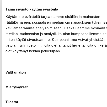
käytimme esiintymislavoilta tuttua savua, näyttää
tilanne ulkoapäin varmasti uhkaavalta”, kertoi
Tämä sivusto käyttää evästeitä
Pirkanmaan Pelastuslaitoksen palopäällikkö
Juha
Käytämme evästeitä tarjoamamme sisällön ja mainosten
Toivonen.
räätälöimiseen, sosiaalisen median ominaisuuksien tukemise
kävijämäärämme analysoimiseen. Lisäksi jaamme sosiaalis
median, mainosalan ja analytiikka-alan kumppaneillemme tieto
miten käytät sivustoamme. Kumppanimme voivat yhdistää nä
tietoja muihin tietoihin, joita olet antanut heille tai joita on ker
Lue seuraavaksi
olet käyttänyt heidän palvelujaan.
Suostumuksen
Välttämätön
valinta
Mieltymykset
Tilastot