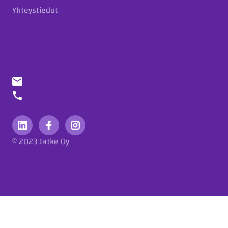
Yhteystiedot
info@jatke.fi
010 773 7000
© 2023 Jatke Oy
Tietosuojaseloste
Eettiset ohjeet
Ilmoituskanava