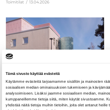
Toimitilat
13.04.2026
Tämä sivusto käyttää evästeitä
Espoon kaupungin Hurraa!-palkinto
Käytämme evästeitä tarjoamamme sisällön ja mainosten räät
Espoonlahden terveysaseman
sosiaalisen median ominaisuuksien tukemiseen ja kävijäm
peruskorjaukselle
analysoimiseen. Lisäksi jaamme sosiaalisen median, mainosa
kumppaneillemme tietoja siitä, miten käytät sivustoamme.
Korjausrakentaminen
Toimitilat
24.03.2026
yhdistää näitä tietoja muihin tietoihin, joita olet antanut heille 