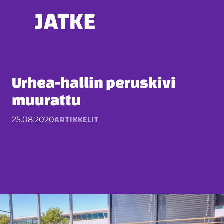
Hyppää
sisältöön
Urhea-hallin peruskivi
muurattu
ARTIKKELIT
25.08.2020