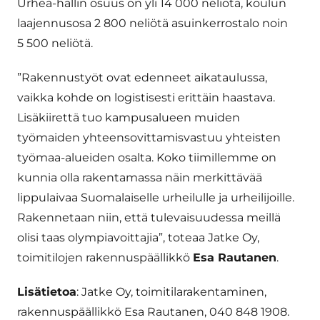
Urhea-hallin osuus on yli 14 000 neliötä, koulun
laajennusosa 2 800 neliötä asuinkerrostalo noin
5 500 neliötä.
”Rakennustyöt ovat edenneet aikataulussa,
vaikka kohde on logistisesti erittäin haastava.
Lisäkiirettä tuo kampusalueen muiden
työmaiden yhteensovittamisvastuu yhteisten
työmaa-alueiden osalta. Koko tiimillemme on
kunnia olla rakentamassa näin merkittävää
lippulaivaa Suomalaiselle urheilulle ja urheilijoille.
Rakennetaan niin, että tulevaisuudessa meillä
olisi taas olympiavoittajia”, toteaa Jatke Oy,
toimitilojen rakennuspäällikkö
Esa Rautanen
.
Lisätietoa
: Jatke Oy, toimitilarakentaminen,
rakennuspäällikkö Esa Rautanen, 040 848 1908.