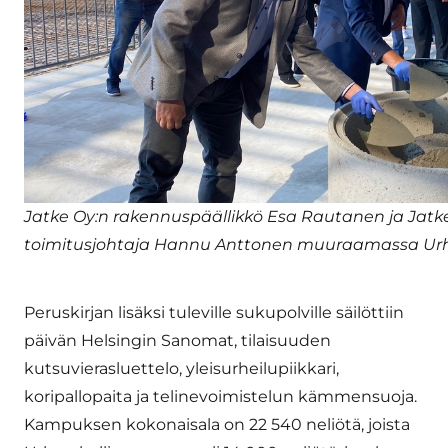
Jatke Oy:n rakennuspäällikkö Esa Rautanen ja Jatk
toimitusjohtaja Hannu Anttonen muuraamassa Urhe
Peruskirjan lisäksi tuleville sukupolville säilöttiin
päivän Helsingin Sanomat, tilaisuuden
kutsuvierasluettelo, yleisurheilupiikkari,
koripallopaita ja telinevoimistelun kämmensuoja.
Kampuksen kokonaisala on 22 540 neliötä, joista