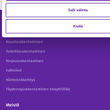
Salli valinta
Palvelut
Kiellä
Asuntokohteet
Asuntorakentaminen
Toimitilarakentaminen
Korjausrakentaminen
Julkisivut
Kiinteistökehitys
Täydennysrakentaminen taloyhtiöille
Meistä