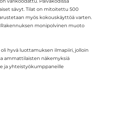
 on värikoodattu. Päiväkodissa
aiset sävyt. Tilat on mitoitettu 500
a varustetaan myös kokouskäyttöä varten.
na. Rakennuksen monipolvinen muoto
i hyvä luottamuksen ilmapiiri, jolloin
issa ammattilaisten näkemyksiä
lle ja yhteistyökumppaneille