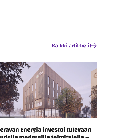
Kaikki artikkelit
eravan Energia investoi tulevaan
udella modernilla toimitalolla –