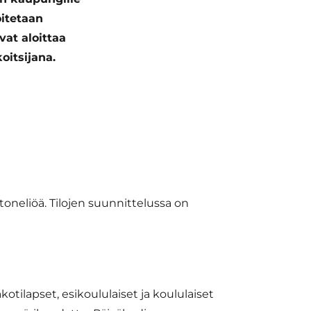
oitetaan
vat aloittaa
oitsijana.
neliöä. Tilojen suunnittelussa on
otilapset, esikoululaiset ja koululaiset