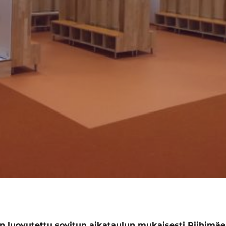
 luovutettu sovitun aikataulun mukaisesti Riihimäe