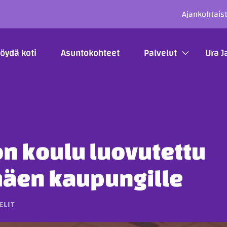
SECO
Ajankohtais
ÄÄVALIKKO
öydä koti
Asuntokohteet
Palvelut
Ura J
n koulu luovutettu
mäen kaupungille
ELIT