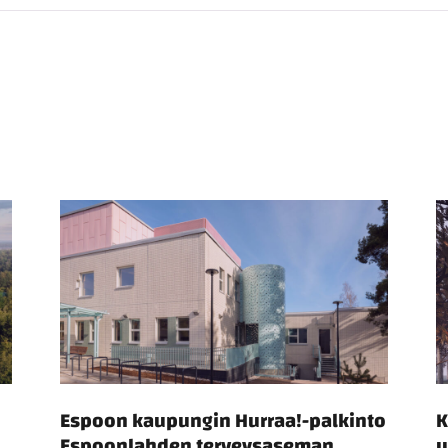
Espoon kaupungin Hurraa!-palkinto
K
Espoonlahden terveysaseman
u