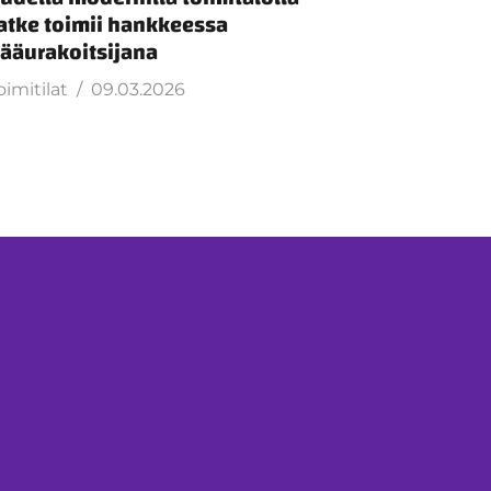
atke toimii hankkeessa
ääurakoitsijana
oimitilat
09.03.2026