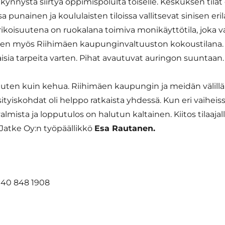
kynnystä siirtyä oppimispolulta toiselle. Keskuksen tilat
a punainen ja koululaisten tiloissa vallitsevat sinisen eril
 erikoisuutena on ruokalana toimiva monikäyttötila, jok
lähtien myös Riihimäen kaupunginvaltuuston kokoustila
ilaisia tarpeita varten. Pihat avautuvat auringon suuntaan.
en kuin kehua. Riihimäen kaupungin ja meidän välillä ol
ityiskohdat oli helppo ratkaista yhdessä. Kun eri vaihe
almista ja lopputulos on halutun kaltainen. Kiitos tilaaja
ä Jatke Oy:n työpäällikkö
Esa Rautanen.
 040 848 1908