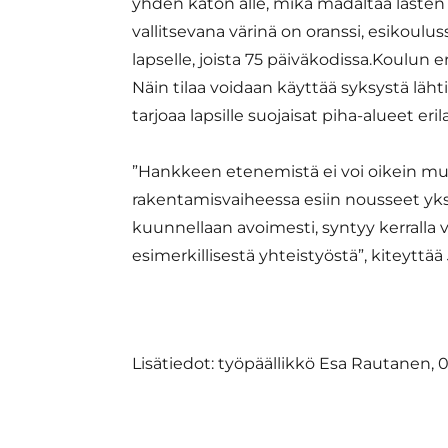
yhden katon alle, mikä madaltaa lasten 
vallitsevana värinä on oranssi, esikouluss
lapselle, joista 75 päiväkodissa.Koulun
Näin tilaa voidaan käyttää syksystä 
tarjoaa lapsille suojaisat piha-alueet er
”Hankkeen etenemistä ei voi oikein muut
rakentamisvaiheessa esiin nousseet yks
kuunnellaan avoimesti, syntyy kerralla v
esimerkillisestä yhteistyöstä”, kiteyttä
Lisätiedot: työpäällikkö Esa Rautanen,