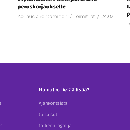
peruskorjaukselle
J
p
Korjausrakentaminen
Toimitilat
24.03.2026
T
Haluatko tietää lisää?
a
Ajankohtaista
Julkaisut
us
Jatkeen logot ja