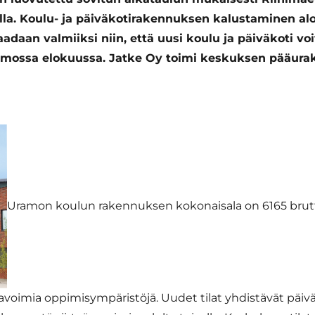
la. Koulu- ja päiväkotirakennuksen kalustaminen al
aadaan valmiiksi niin, että uusi koulu ja päiväkoti voi
mossa elokuussa. Jatke Oy toimi keskuksen pääurak
Uramon koulun rakennuksen kokonaisala on 6165 brutto
avoimia oppimisympäristöjä. Uudet tilat yhdistävät päiväk