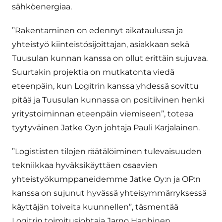
sähköenergiaa.
”Rakentaminen on edennyt aikataulussa ja
yhteistyö kiinteistösijoittajan, asiakkaan sekä
Tuusulan kunnan kanssa on ollut erittäin sujuvaa.
Suurtakin projektia on mutkatonta viedä
eteenpäin, kun Logitrin kanssa yhdessä sovittu
pitää ja Tuusulan kunnassa on positiivinen henki
yritystoiminnan eteenpäin viemiseen”, toteaa
tyytyväinen Jatke Oy:n johtaja Pauli Karjalainen.
”Logististen tilojen räätälöiminen tulevaisuuden
tekniikkaa hyväksikäyttäen osaavien
yhteistyökumppaneidemme Jatke Oy:n ja OP:n
kanssa on sujunut hyvässä yhteisymmärryksessä
käyttäjän toiveita kuunnellen”, täsmentää
Logitrin toimitusjohtaja Jarno Hanhinen.