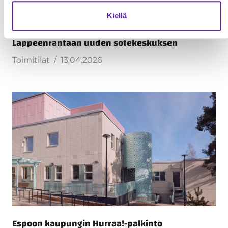
Kiellä
Jatke urakoi Etelä-Karjalan hyvinvointialueelle
Lappeenrantaan uuden sotekeskuksen
Toimitilat
13.04.2026
Espoon kaupungin Hurraa!-palkinto