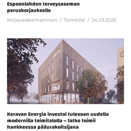
Espoonlahden terveysaseman
peruskorjaukselle
Korjausrakentaminen
Toimitilat
24.03.2026
Keravan Energia investoi tulevaan uudella
modernilla toimitalolla – Jatke toimii
hankkeessa pääurakoitsijana