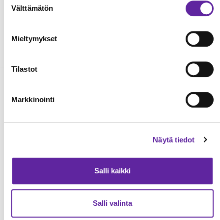
Välttämätön
valinta
jarno.hanhinen@logitri.fi
Mieltymykset
044 551 1023
Tilastot
Lue seuraavaksi
Markkinointi
Näytä tiedot
Salli kaikki
Salli valinta