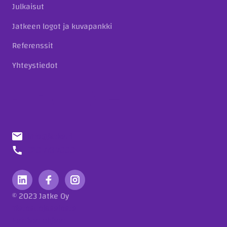
Julkaisut
Jatkeen logot ja kuvapankki
Referenssit
Yhteystiedot
info@jatke.fi
010 773 7000
© 2023 Jatke Oy
Tietosuojaseloste
Eettiset ohjeet