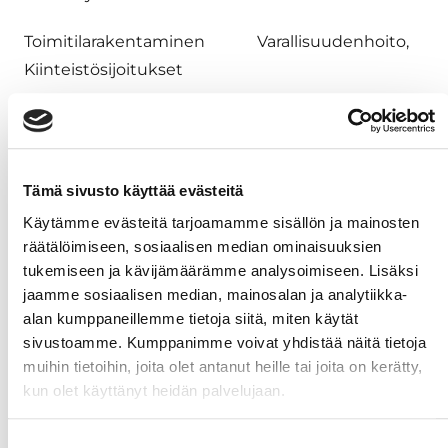
Toimitilarakentaminen Varallisuudenhoito,
Kiinteistösijoitukset
Johtaja Rakennuttajapäällikkö
Pauli Karjalainen Kari Kangasmaa
Tämä sivusto käyttää evästeitä
pauli.karjalainen@jatke.fi
kari.kangasmaa@op.
Käytämme evästeitä tarjoamamme sisällön ja mainosten
räätälöimiseen, sosiaalisen median ominaisuuksien
040 722 1068 0500-402487;
tukemiseen ja kävijämäärämme analysoimiseen. Lisäksi
0102527279
jaamme sosiaalisen median, mainosalan ja analytiikka-
alan kumppaneillemme tietoja siitä, miten käytät
Logitri Oy
sivustoamme. Kumppanimme voivat yhdistää näitä tietoja
muihin tietoihin, joita olet antanut heille tai joita on kerätty,
Toimitusjohtaja
kun olet käyttänyt heidän palvelujaan.
Jarno Hanhinen
Suostumuksen