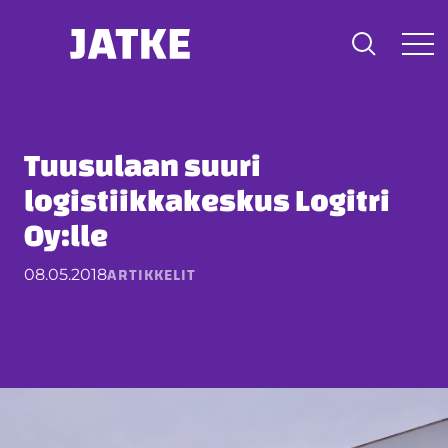
Hyppää
sisältöön
Tuusulaan suuri
logistiikkakeskus Logitri
Oy:lle
ARTIKKELIT
08.05.2018