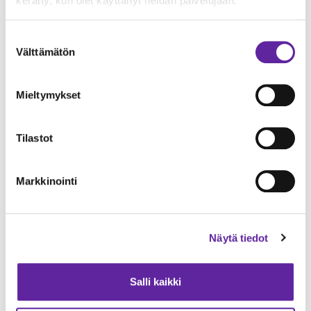
Lue seuraavaksi
kerätty, kun olet käyttänyt heidän palvelujaan.
Suostumuksen
Välttämätön
valinta
Mieltymykset
Tilastot
Markkinointi
Jatke urakoi Etelä-Karjalan hyvinvointialueelle
Lappeenrantaan uuden sotekeskuksen
Näytä tiedot
Toimitilat
13.04.2026
Salli kaikki