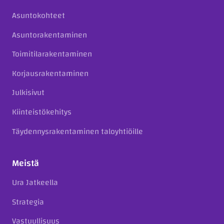
Asuntokohteet
Asuntorakentaminen
Toimitilarakentaminen
Korjausrakentaminen
Julkisivut
Kiinteistökehitys
Täydennysrakentaminen taloyhtiöille
Meistä
Ura Jatkeella
Strategia
Vastuullisuus