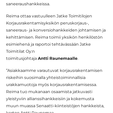
saneeraushankkeissa.
Reima ottaa vastuulleen Jatke Toimitilojen
Korjausrakentamisyksikön peruskorjaus-,
saneeraus- ja konversiohankkeiden johtamisen ja
kehittämisen. Reima toimii yksikön henkilöstön
esimiehenä ja raportoi tehtävässään Jatke
Toimitilat Oy:n
toimitusjohtaja
Antti
Raunemaalle
.
”Asiakkaamme varautuvat korjausrakentamisen
riskeihin suosimalla yhteistoiminnallisia
urakkamuotoja myös korjausrakentamisessa.
Reima tuo mukanaan osaamista jatkuvasti
yleistyviin allianssihankkeisiin ja kokemusta
muun muassa Senaatti-kiinteistöjen hankkeista,
kertoo Antti Raunemaa.