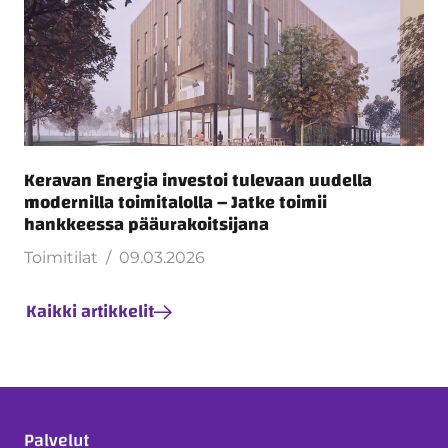
Keravan Energia investoi tulevaan uudella
modernilla toimitalolla – Jatke toimii
hankkeessa pääurakoitsijana
Toimitilat
09.03.2026
Kaikki artikkelit
Palvelut