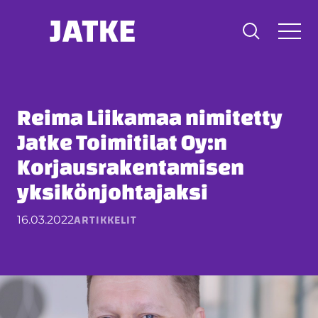
Hyppää
sisältöön
Reima Liikamaa nimitetty
Jatke Toimitilat Oy:n
Korjausrakentamisen
yksikönjohtajaksi
ARTIKKELIT
16.03.2022