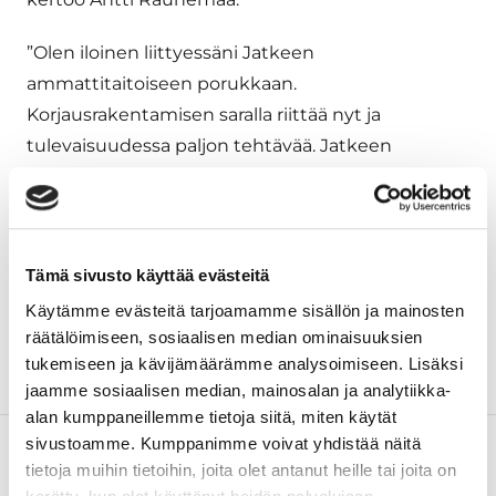
”Olen iloinen liittyessäni Jatkeen
ammattitaitoiseen porukkaan.
Korjausrakentamisen saralla riittää nyt ja
tulevaisuudessa paljon tehtävää. Jatkeen
erinomainen maine niin asiakkaiden kuin
työntekijöidenkin piirissä luo vahvan pohjan
kehittää toimintaa”, Reima toteaa.
Tämä sivusto käyttää evästeitä
Lisätiedot
Käytämme evästeitä tarjoamamme sisällön ja mainosten
Antti Raunemaa, toimitusjohtaja, Jatke Toimitilat
räätälöimiseen, sosiaalisen median ominaisuuksien
Oy, puh. 040 564 4105,
antti.raunemaa@jatke.fi
tukemiseen ja kävijämäärämme analysoimiseen. Lisäksi
jaamme sosiaalisen median, mainosalan ja analytiikka-
alan kumppaneillemme tietoja siitä, miten käytät
sivustoamme. Kumppanimme voivat yhdistää näitä
tietoja muihin tietoihin, joita olet antanut heille tai joita on