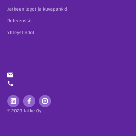
Jatkeen logot ja kuvapankki
Referenssit
Yhteystiedot
info@jatke.fi
010 773 7000
© 2023 Jatke Oy
Tietosuojaseloste
Eettiset ohjeet
Ilmoituskanava