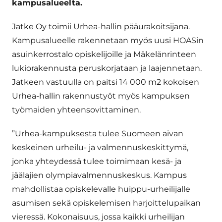
kampusalueelta.
Jatke Oy toimii Urhea-hallin pääurakoitsijana.
Kampusalueelle rakennetaan myös uusi HOASin
asuinkerrostalo opiskelijoille ja Mäkelänrinteen
lukiorakennusta peruskorjataan ja laajennetaan.
Jatkeen vastuulla on paitsi 14 000 m2 kokoisen
Urhea-hallin rakennustyöt myös kampuksen
työmaiden yhteensovittaminen.
”Urhea-kampuksesta tulee Suomeen aivan
keskeinen urheilu- ja valmennuskeskittymä,
jonka yhteydessä tulee toimimaan kesä- ja
jäälajien olympiavalmennuskeskus. Kampus
mahdollistaa opiskelevalle huippu-urheilijalle
asumisen sekä opiskelemisen harjoittelupaikan
vieressä. Kokonaisuus, jossa kaikki urheilijan