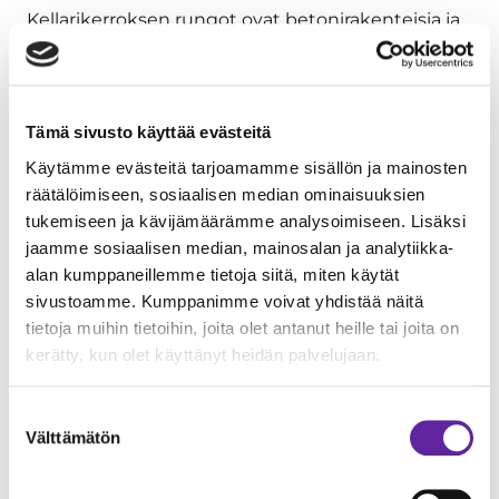
Kellarikerroksen rungot ovat betonirakenteisia ja
maanpäällisen osuuden pilarit ja palkit ovat
terästä, välipohjat onteloita ja porrashuoneet
betonielementtejä.
Tämä sivusto käyttää evästeitä
Teräsristikkorakenteen suunnittelu ja toteutus
Käytämme evästeitä tarjoamamme sisällön ja mainosten
räätälöimiseen, sosiaalisen median ominaisuuksien
ovat erittäin vaativia; jänneväli on peräti 41 metriä.
tukemiseen ja kävijämäärämme analysoimiseen. Lisäksi
Teräsristikko koottiin työmaalla kahdesta osasta,
jaamme sosiaalisen median, mainosalan ja analytiikka-
jotka liitettiin toisiinsa pulttiliitoksin. Pallohallin
alan kumppaneillemme tietoja siitä, miten käytät
katto rakennetaan kantavasta profiilipellistä.
sivustoamme. Kumppanimme voivat yhdistää näitä
Kevään aikana työmaalla toteutetaan talotekniset
tietoja muihin tietoihin, joita olet antanut heille tai joita on
työt, jotka ovat hallin käyttötarkoituksen vuoksi
kerätty, kun olet käyttänyt heidän palvelujaan.
normaalia haastavampia. Sisätilojen
valmistuminen ja useiden eri
Suostumuksen
Välttämätön
valinta
materiaalihankintojen – mm. katsomot –
yhteensovittaminen vaativat paljon koordinointia