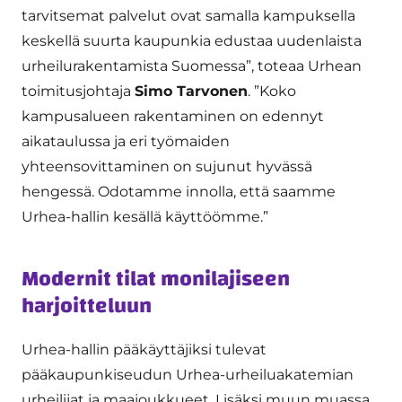
tarvitsemat palvelut ovat samalla kampuksella
keskellä suurta kaupunkia edustaa uudenlaista
urheilurakentamista Suomessa”, toteaa Urhean
toimitusjohtaja
Simo Tarvonen
. ”Koko
kampusalueen rakentaminen on edennyt
aikataulussa ja eri työmaiden
yhteensovittaminen on sujunut hyvässä
hengessä. Odotamme innolla, että saamme
Urhea-hallin kesällä käyttöömme.”
Modernit tilat monilajiseen
harjoitteluun
Urhea-hallin pääkäyttäjiksi tulevat
pääkaupunkiseudun Urhea-urheiluakatemian
urheilijat ja maajoukkueet. Lisäksi muun muassa