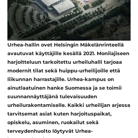
Urhea-hallin ovet Helsingin Mäkelänrinteellä
avautuvat käyttäjille kesällä 2021. Monilajiseen
harjoitteluun tarkoitettu urheiluhalli tarjoaa
modernit tilat sekä huippu-urheilijoille että
liikunnan harrastajille. Urhea-kampus on
ainutlaatuinen hanke Suomessa ja se toimii
suunnannäyttäjänä tulevaisuuden
urheilurakentamiselle. Kaikki urheilijan arjessa
tarvitsemat asiat kuten harjoituspaikat,
opiskelu, asuminen, ruokailut sekä
terveydenhuolto löytyvät Urhea-