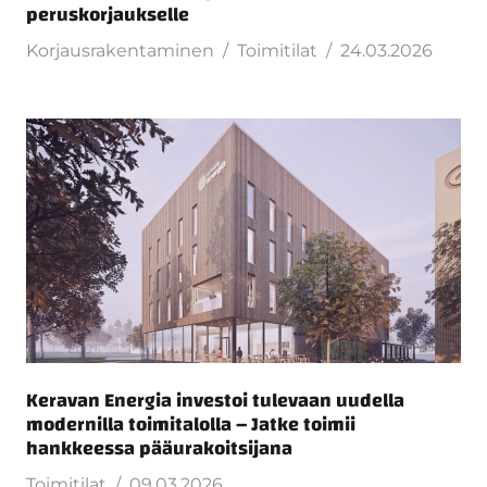
peruskorjaukselle
Korjausrakentaminen
Toimitilat
24.03.2026
Keravan Energia investoi tulevaan uudella
modernilla toimitalolla – Jatke toimii
hankkeessa pääurakoitsijana
Toimitilat
09.03.2026