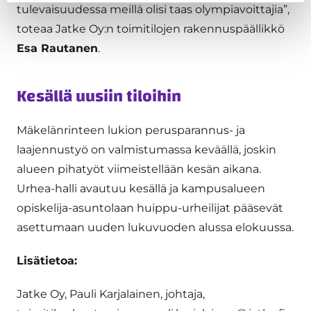
tulevaisuudessa meillä olisi taas olympiavoittajia”,
toteaa Jatke Oy:n toimitilojen rakennuspäällikkö
Esa Rautanen
.
Kesällä uusiin tiloihin
Mäkelänrinteen lukion perusparannus- ja
laajennustyö on valmistumassa keväällä, joskin
alueen pihatyöt viimeistellään kesän aikana.
Urhea-halli avautuu kesällä ja kampusalueen
opiskelija-asuntolaan huippu-urheilijat pääsevät
asettumaan uuden lukuvuoden alussa elokuussa.
Lisätietoa:
Jatke Oy, Pauli Karjalainen, johtaja,