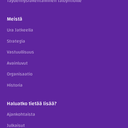
Täydennysrakentaminen taloyhtiöille
Meistä
Ura Jatkeella
Strategia
Vastuullisuus
Avainluvut
Organisaatio
Historia
Haluatko tietää lisää?
Ajankohtaista
Julkaisut