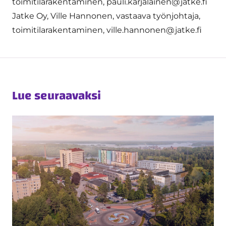
toimitilarakentaminen, pauli.karjalainen@jatke.fi
Jatke Oy, Ville Hannonen, vastaava työnjohtaja,
toimitilarakentaminen, ville.hannonen@jatke.fi
Lue seuraavaksi