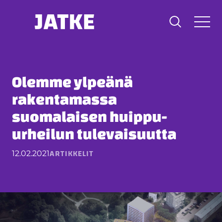
Hyppää
sisältöön
Olemme ylpeänä
rakentamassa
suomalaisen huippu-
urheilun tulevaisuutta
ARTIKKELIT
12.02.2021