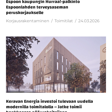
Espoon kaupungin Hurraa!-palkinto
Espoonlahden terveysaseman
peruskorjaukselle
Korjausrakentaminen
Toimitilat
24.03.2026
Keravan Energia investoi tulevaan uudella
modernilla toimitalolla – Jatke toimii