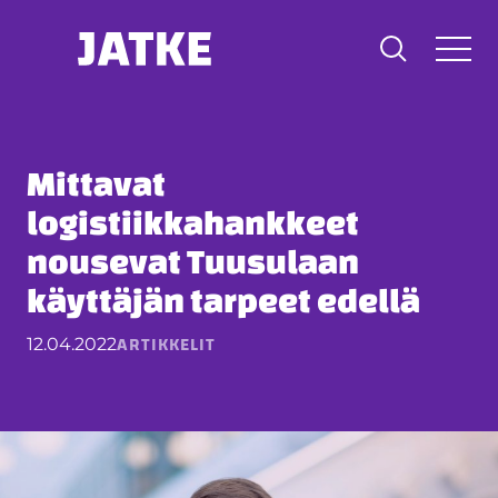
Hyppää
sisältöön
Mittavat
logistiikkahankkeet
nousevat Tuusulaan
käyttäjän tarpeet edellä
ARTIKKELIT
12.04.2022