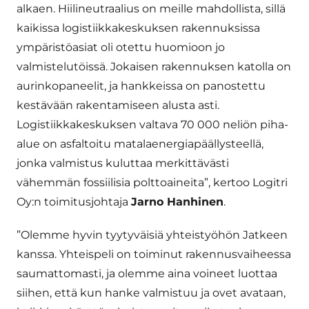
alkaen. Hiilineutraalius on meille mah­dollista, sillä
kaikissa logistiikkakeskuksen rakennuksissa
ympäristöasiat oli otettu huo­mioon jo
valmistelutöissä. Jokaisen rakennuk­sen katolla on
aurinkopaneelit, ja hankkeissa on panostettu
kestävään rakentamiseen alusta asti.
Logistiikkakeskuksen valtava 70 000 neliön piha-
alue on asfaltoitu matalaenergiapäällysteellä,
jonka valmistus kuluttaa merkittävästi
vähemmän fossiilisia polttoai­neita”, kertoo Logitri
Oy:n toimitusjohtaja
Jarno Hanhinen
.
”Olemme hyvin tyytyväisiä yhteistyöhön Jatkeen
kanssa. Yhteispeli on toiminut raken­nusvaiheessa
saumattomasti, ja olemme aina voineet luottaa
siihen, että kun hanke valmis­tuu ja ovet avataan,