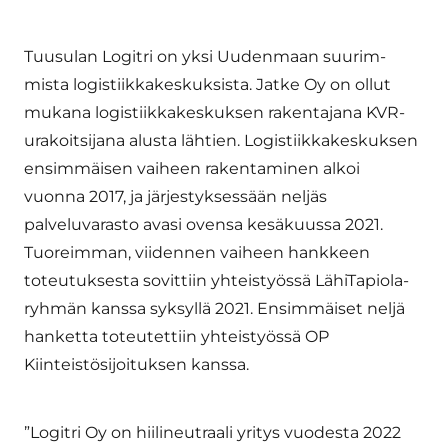
Tuusulan Logitri on yksi Uudenmaan suurim­
mista logistiikkakeskuksista. Jatke Oy on ollut
mukana logistiikkakeskuksen rakentajana KVR-
urakoitsijana alusta lähtien. Logistiikka­keskuksen
ensimmäisen vaiheen rakentami­nen alkoi
vuonna 2017, ja järjestyksessään neljäs
palveluvarasto avasi ovensa kesäkuussa 2021.
Tuoreimman, viidennen vaiheen hank­keen
toteutuksesta sovittiin yhteistyössä Lähi­Tapiola-
ryhmän kanssa syksyllä 2021. Ensim­mäiset neljä
hanketta toteutettiin yhteistyössä OP
Kiinteistösijoituksen kanssa.
”Logitri Oy on hiilineutraali yritys vuodesta 2022