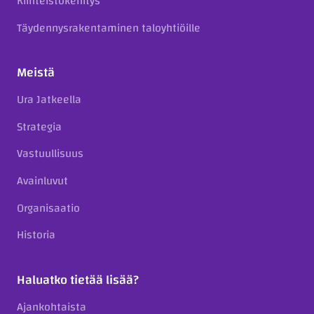
Kiinteistökehitys
Täydennysrakentaminen taloyhtiöille
Meistä
Ura Jatkeella
Strategia
Vastuullisuus
Avainluvut
Organisaatio
Historia
Haluatko tietää lisää?
Ajankohtaista