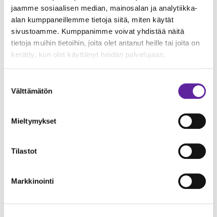
jaamme sosiaalisen median, mainosalan ja analytiikka-
alan kumppaneillemme tietoja siitä, miten käytät
sivustoamme. Kumppanimme voivat yhdistää näitä
tietoja muihin tietoihin, joita olet antanut heille tai joita on
kerätty, kun olet käyttänyt heidän palvelujaan.
Kohde
Kiinteistö Oy Tuusulan Högberginhaara
Suostumuksen
Välttämätön
valinta
Sijainti
Mieltymykset
Jusslan teollisuusalue, Tuusula
Tilastot
Rakennus
2
Logistiikkakeskus, viisi vaihetta, 58 000 m
Markkinointi
Rakennusaika