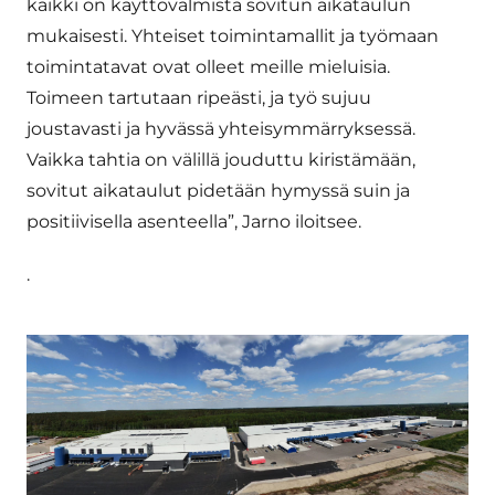
kaikki on käyttövalmista sovitun aikataulun
mukaisesti. Yhteiset toimin­tamallit ja työmaan
toimintatavat ovat olleet meille mieluisia.
Toimeen tartutaan ripeästi, ja työ sujuu
joustavasti ja hyvässä yhteisymmär­ryksessä.
Vaikka tahtia on välillä jouduttu kiris­tämään,
sovitut aikataulut pidetään hymyssä suin ja
positiivisella asenteella”, Jarno iloitsee.
.