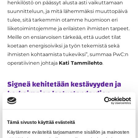
henkilöstö on päässyt alusta asti vaikuttamaan
suunnitteluun, ja mitä lähemmäksi muuttopäivä
tulee, sitä tarkemmin otamme huomioon eri
liiketoimintojemme ja erilaisten ihmisten tarpeet.
Meille on ensiarvoisen tärkeää, että uudet tilat
koetaan energisoiviksi ja työn tekemistä sekä
ihmisten kohtaamista tukeviksi”, summaa PwC:n
operatiivinen johtaja
Kati Tammilehto
.
Signeä kehitetään kestävyyden ja
korkeimpien laatustandardien
mukaisesti
Signe-hanke on merkittävä investointi Helsingin
Tämä sivusto käyttää evästeitä
ydinkeskustaan, jossa korkeatasoisten toimisto-
Käytämme evästeitä tarjoamamme sisällön ja mainosten
ja liiketilojen kysyntä kasvaa. Uudisrakennuksen