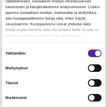
räätälöimiseen, sosiaalisen median ominaisuuksien
myötä yksi Helsingin keskustan keskeisimmistä
tukemiseen ja kävijämäärämme analysoimiseen. Lisäksi
kortteleista kokee merkittävän
jaamme sosiaalisen median, mainosalan ja analytiikka-
muodonmuutoksen. Samalla Mannerheimintien
alan kumppaneillemme tietoja siitä, miten käytät
sivustoamme. Kumppanimme voivat yhdistää näitä
ja Kalevankadun kulma eheytyy
tietoja muihin tietoihin, joita olet antanut heille tai joita on
kaupunkikuvallisesti, sillä uudisrakennus
kerätty, kun olet käyttänyt heidän palvelujaan.
myötäilee naapuritalojen julkisivujen rytmitystä ja
korkeutta. Avoimeen ja aiempaa korkeampaan
Suostumuksen
katutasossa sijaitsevaan kerrokseen valmistuvat
Välttämätön
valinta
korkealaatuiset liike- ja ravintolatilat tulevat
elävöittämään korttelia.
Mieltymykset
Uudisrakennus on suunniteltu elinkaareltaan
mahdollisimman vähähiiliseksi, ja esimerkiksi
Tilastot
rakennuksen neliöpohjaiset materiaalipäästöt
(kgCO2e/n-m2) ovat 31 % pienemmät verrattuna
Markkinointi
tavanomaiseen toimistorakentamiseen.