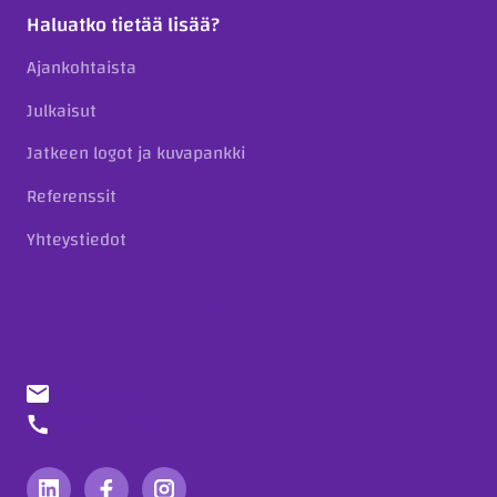
Haluatko tietää lisää?
Ajankohtaista
Julkaisut
Jatkeen logot ja kuvapankki
Referenssit
Yhteystiedot
info@jatke.fi
010 773 7000