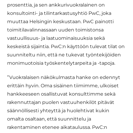
prosenttia, ja sen ankkurivuokralainen on
konsultointi- ja tilintarkastusyhtiö PwC, joka
muuttaa Helsingin keskustaan. PwC painotti
toimitilavalinnassaan uuden toimistonsa
vastuullisuus- ja laatuominaisuuksia sekä
keskeistä sijaintia. PwC:n käyttöön tulevat tilat on
suunniteltu niin, että ne tukevat työntekijöiden
monimuotoisia työskentelytarpeita ja -tapoja.
”Vuokralaisen näkökulmasta hanke on edennyt
erittäin hyvin. Oma sisäinen tiimimme, ulkoiset
hankkeeseen osallistuvat konsulttimme sekä
rakennuttajan puolen vastuuhenkilöt pitävät
säännöllisesti yhteyttä ja huolehtivat kukin
omalta osaltaan, että suunnittelu ja
rakentaminen etenee aikataulussa. PwC:n