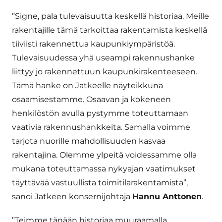
”Signe, pala tulevaisuutta keskellä historiaa. Meille
rakentajille tämä tarkoittaa rakentamista keskellä
tiiviisti rakennettua kaupunkiympäristöä.
Tulevaisuudessa yhä useampi rakennushanke
liittyy jo rakennettuun kaupunkirakenteeseen.
Tämä hanke on Jatkeelle näyteikkuna
osaamisestamme. Osaavan ja kokeneen
henkilöstön avulla pystymme toteuttamaan
vaativia rakennushankkeita. Samalla voimme
tarjota nuorille mahdollisuuden kasvaa
rakentajina. Olemme ylpeitä voidessamme olla
mukana toteuttamassa nykyajan vaatimukset
täyttävää vastuullista toimitilarakentamista”,
sanoi Jatkeen konsernijohtaja
Hannu Anttonen
.
”Teimme tänään historiaa muuraamalla