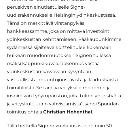
peruskiven ainutlaatuiselle Signe-
uudisrakennukselle Helsingin ydinkeskustassa.
Tämä on merkittävä virstanpylväs
hankkeessamme, joka on mittava investointi
ydinkeskustan kehittämiseen. Pääkaupunkimme
sydämessä sijaitseva kortteli tulee kokemaan
huikean muodonmuutoksen Signen tullessa
osaksi kaupunkikuvaa. Rakennus vastaa
ydinkeskustan kasvavaan kysyntään
vastuullisista, muuntojoustavista ja laadukkaista
toimitiloista. Se tarjoaa yrityksille modernin ja
inspiroivan työympäristön, joka tukee yhteistyötä
ja yrityskulttuurin vahvistamista”, sanoi Spondan
toimitusjohtaja
Christian Hohenthal
.
Tällä hetkellä Signen vuokrausaste on noin 50