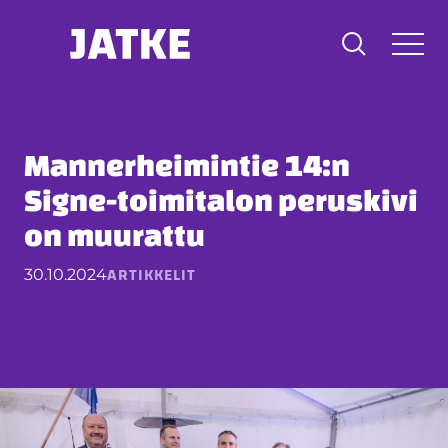
Hyppää
sisältöön
Mannerheimintie 14:n
Signe-toimitalon peruskivi
on muurattu
ARTIKKELIT
30.10.2024