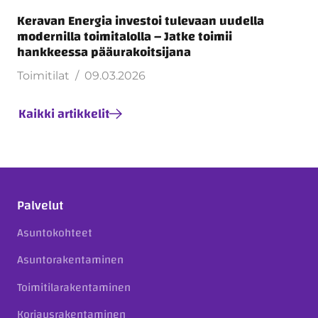
Keravan Energia investoi tulevaan uudella
modernilla toimitalolla – Jatke toimii
hankkeessa pääurakoitsijana
Toimitilat
09.03.2026
Kaikki artikkelit
Palvelut
Asuntokohteet
Asuntorakentaminen
Toimitilarakentaminen
Korjausrakentaminen