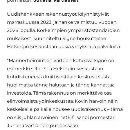
pormestari
Juhana Vartiainen
.
Uudishankkeen rakennustyöt käynnistyivät
marraskuussa 2023, ja hanke valmistuu vuoden
2026 lopulla. Korkeimpien ympäristöstandardien
mukaisesti suunniteltu Signe houkuttelee
Helsingin keskustaan uusia yrityksiä ja palveluita.
”Mannerheimintien varteen kohoava Signe on
esimerkki siitä, että Helsingin keskustaan
kohdistuneesta kriittisestäkin keskustelusta
huolimatta tänne halutaan ja tänne kannattaa
investoida. Tämä rakennus on merkittävä osa
elinvoimaista ydinkeskustaa. Kovin harvoin näin
keskeiselle paikalle nousee uudisrakennus – tämä
on siis juhlan arvoinen hetki!”, sanoi pormestari
Juhana Vartiainen puheessaan.