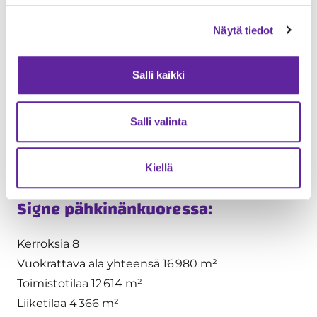
Valmistuessaan Signe on yksi ydinkeskustan
Näytä tiedot
energiatehokkaimmista rakennuksista, joka
tavoittelee korkeimpia kestävän kehityksen
Salli kaikki
tunnustuksia, muun muassa LEED Platinum -
tason ympäristösertifikaattia, A-tason
energialuokitusta ja Gold-tason WELL-
Salli valinta
sertifikaattia. Tämä varmistaa, että työympäristö
tukee työntekijöiden hyvinvointia.
Kiellä
Signe pähkinänkuoressa:
Kerroksia 8
Vuokrattava ala yhteensä 16 980 m²
Toimistotilaa 12 614 m²
Liiketilaa 4 366 m²