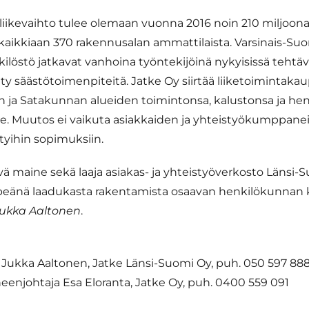
liikevaihto tulee olemaan vuonna 2016 noin 210 miljoona
n kaikkiaan 370 rakennusalan ammattilaista. Varsinais-Su
löstö jatkavat vanhoina työntekijöinä nykyisissä tehtäv
ty säästötoimenpiteitä. Jatke Oy siirtää liiketoimintakau
 ja Satakunnan alueiden toimintonsa, kalustonsa ja hen
le. Muutos ei vaikuta asiakkaiden ja yhteistyökumppan
yihin sopimuksiin.
vä maine sekä laaja asiakas- ja yhteistyöverkosto Länsi-
eänä laadukasta rakentamista osaavan henkilökunnan k
ukka Aaltonen
.
a Jukka Aaltonen, Jatke Länsi-Suomi Oy, puh. 050 597 88
heenjohtaja Esa Eloranta, Jatke Oy, puh. 0400 559 091