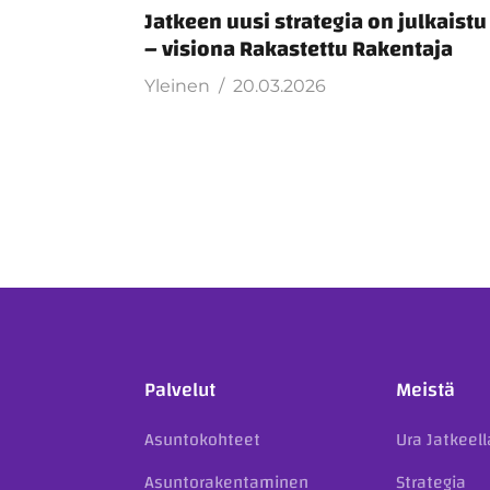
Jatkeen uusi strategia on julkaist
– visiona Rakastettu Rakentaja
Yleinen
20.03.2026
Palvelut
Meistä
Asuntokohteet
Ura Jatkeell
Asuntorakentaminen
Strategia