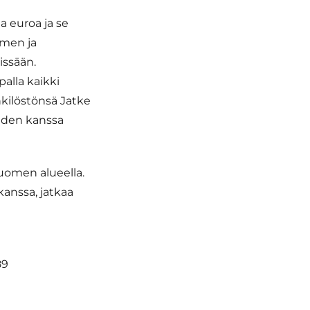
a euroa ja se
omen ja
issään.
palla kaikki
kilöstönsä Jatke
eiden kanssa
Suomen alueella.
anssa, jatkaa
89