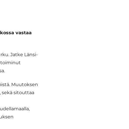
tkossa vastaa
rku. Jatke Länsi-
 toiminut
sa.
löistä. Muutoksen
, sekä sitouttaa
udellamaalla,
tuksen