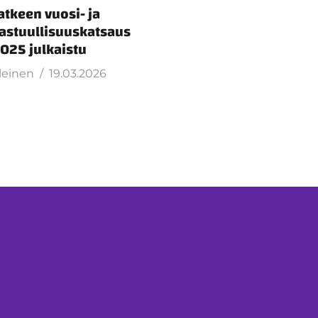
atkeen vuosi- ja
astuullisuuskatsaus
025 julkaistu
leinen
19.03.2026