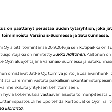
itus on päättänyt perustaa uuden tytäryhtiön, joka ja
 toiminnoista Varsinais-Suomessa ja Satakunnassa.
 Oy aloitti toimintansa 20.9.2016 ja sen kotipaikka on Tu
tusjohtajaksi on nimitetty
Jukka Aaltonen
. Aaltonen on
e Oy:n aluejohtajana Varsinais-Suomessa ja Satakunnas
en omistavat Jatke Oy, toimiva johto ja osa avainhenki
tistä paremmin vastata paikallisiin rakentamistarpeisiin
avainhenkilöitä yrityksen kehittämiseen.
täin hyviä kokemuksia vastaavanlaisesta toimenpiteestä U
öittämispäätös oli helppo tehdä, kertoo Jatke Oy:n halli
sa Eloranta
.