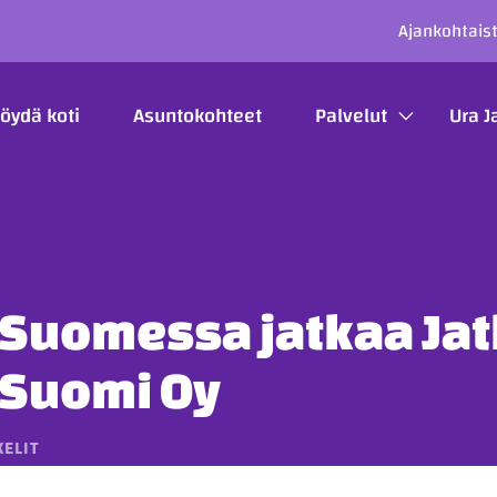
SECO
Ajankohtais
ÄÄVALIKKO
öydä koti
Asuntokohteet
Palvelut
Ura J
-Suomessa jatkaa Ja
-Suomi Oy
KELIT