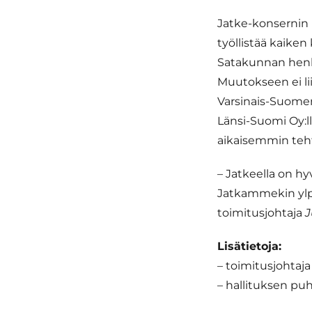
Jatke-konsernin 
työllistää kaike
Satakunnan henki
Muutokseen ei lii
Varsinais-Suomen
Länsi-Suomi Oy:l
aikaisemmin teht
– Jatkeella on hy
Jatkammekin ylp
toimitusjohtaja
J
Lisätietoja:
– toimitusjohtaj
– hallituksen pu