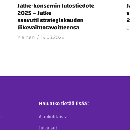
u
Jatke-konsernin tulostiedote
J
2025 – Jatke
v
saavutti strategiakauden
2
liikevaihtotavoitteensa
Y
Yleinen
19.03.2026
Haluatko tietää lisää?
a
Ajankohtaista
Julkaisut