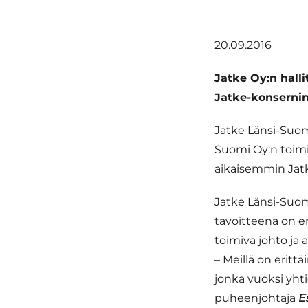
20.09.2016
Jatke Oy:n hall
Jatke-konsernin
Jatke Länsi-Suomi
Suomi Oy:n toimi
aikaisemmin Jatk
Jatke Länsi-Suom
tavoitteena on en
toimiva johto ja 
– Meillä on erit
jonka vuoksi yhti
puheenjohtaja
E