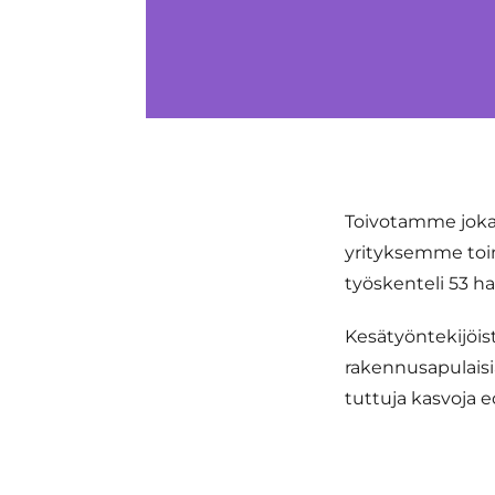
Toivotamme joka 
yrityksemme toim
työskenteli 53 h
Kesätyöntekijöist
rakennusapulaisia
tuttuja kasvoja ede