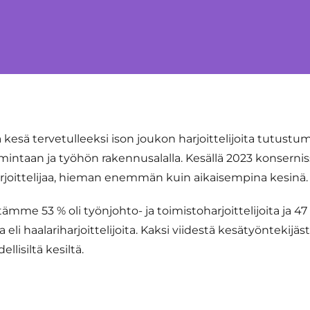
kesä tervetulleeksi ison joukon harjoittelijoita tutustu
intaan ja työhön rakennusalalla. Kesällä 2023 konser
arjoittelijaa, hieman enemmän kuin aikaisempina kesinä.
ämme 53 % oli työnjohto- ja toimistoharjoittelijoita ja 47
 eli haalariharjoittelijoita. Kaksi viidestä kesätyöntekij
llisiltä kesiltä.