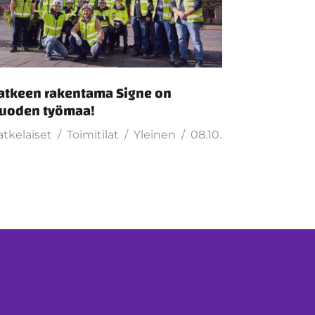
atkeen rakentama Signe on
uoden työmaa!
atkelaiset
Toimitilat
Yleinen
08.10.2025