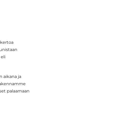
 kertoa
uunistaan
eli
än aikana ja
la rakennamme
iset palaamaan