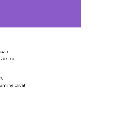
maan
nissamme
 %
ästämme olivat