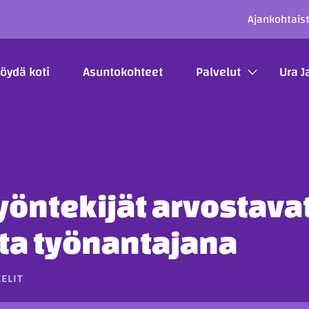
SECO
Ajankohtais
ÄÄVALIKKO
öydä koti
Asuntokohteet
Palvelut
Ura J
yöntekijät arvostava
tta työnantajana
ELIT