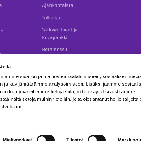
a
Ajankohtaista
Julkaisut
us
Jatkeen logot ja
kuvapankki
Referenssit
o
Yhteystiedot
teitä
mamme sisällön ja mainosten räätälöimiseen, sosiaalisen medi
n ja kävijämäärämme analysoimiseen. Lisäksi jaamme sosiaali
alan kumppaneillemme tietoja siitä, miten käytät sivustoamme.
näitä tietoja muihin tietoihin, joita olet antanut heille tai joita 
palvelujaan.
hjeet
Ilmoituskanava
inf
Mieltymykset
Tilastot
Markkinoin