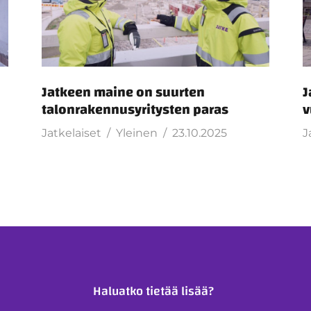
Jatkeen maine on suurten
J
talonrakennusyritysten paras
v
Jatkelaiset
Yleinen
23.10.2025
J
Haluatko tietää lisää?