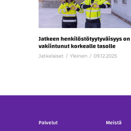
Jatkeen henkilöstötyytyväisyys on
vakiintunut korkealle tasolle
Jatkelaiset
Yleinen
09.12.2025
Palvelut
Meistä