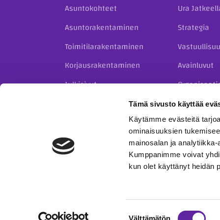
Asuntokohteet
Ura Jatkeell
Asuntorakentaminen
Strategia
Toimitilarakentaminen
Vastuullisu
Korjausrakentaminen
Avainluvut
Julkisivut
Organisaati
Kiinteistökehitys
Historia
Tämä sivusto käyttää eväs
Täydennysrakentaminen
Käytämme evästeitä tarjoa
taloyhtiöille
ominaisuuksien tukemisee
mainosalan ja analytiikka-
Kumppanimme voivat yhdistää 
kun olet käyttänyt heidän 
© 2023 Jatke Oy
Tietosuojaseloste
Eettiset o
Suostumuksen
Välttämätön