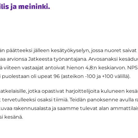
lis ja meininki.
n päätteeksi jälleen kesätyökyselyn, jossa nuoret saivat
antaa arvionsa Jatkeesta työnantajana. Arvosanaksi kesäd
ä viiteen vastaajat antoivat hienon 4,8:n keskiarvon. NPS 
puolestaan oli upeat 96 (asteikon -100 ja +100 välillä).
e jatkelaisille, jotka opastivat harjoittelijoita kuluneen kes
ät tervetulleeksi osaksi tiimiä. Teidän panoksenne avul
likuvaa rakennusalasta ja saamme tulevat alan ammattila
si kesänä.