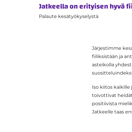
Jatkeella on erityisen hyvä fii
Palaute kesätyökyselystä
Järjestimme kesä
fiiliksistään ja 
asteikolla yhdest
suositteluindeksi 
Iso kiitos kaikill
toivottivat heid
positiivista mie
Jatkeelle taas en