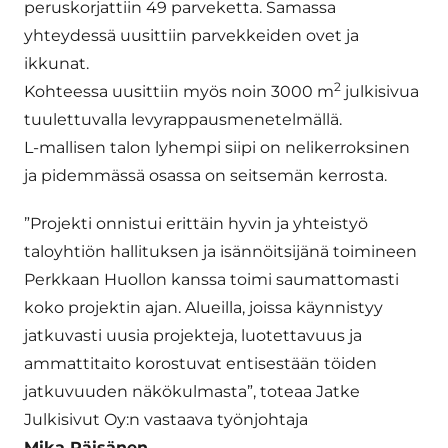
peruskorjattiin 49 parveketta. Samassa
yhteydessä uusittiin parvekkeiden ovet ja
ikkunat.
2
Kohteessa uusittiin myös noin 3000 m
julkisivua
tuulettuvalla levyrappausmenetelmällä.
L-mallisen talon lyhempi siipi on nelikerroksinen
ja pidemmässä osassa on seitsemän kerrosta.
”Projekti onnistui erittäin hyvin ja yhteistyö
taloyhtiön hallituksen ja isännöitsijänä toimineen
Perkkaan Huollon kanssa toimi saumattomasti
koko projektin ajan. Alueilla, joissa käynnistyy
jatkuvasti uusia projekteja, luotettavuus ja
ammattitaito korostuvat entisestään töiden
jatkuvuuden näkökulmasta”, toteaa Jatke
Julkisivut Oy:n vastaava työnjohtaja
Mika Räisänen.