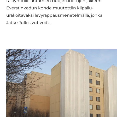
taloyhtiölle antamien budjettitietojen jälkeen
Everstinkadun kohde muutettiin kilpailu-
urakoitavaksi levyrappausmenetelmällä, jonka
Jatke Julkisivut voitti.