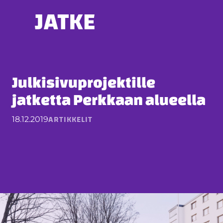
Hyppää
sisältöön
Julkisivuprojektille
jatketta Perkkaan alueella
ARTIKKELIT
18.12.2019