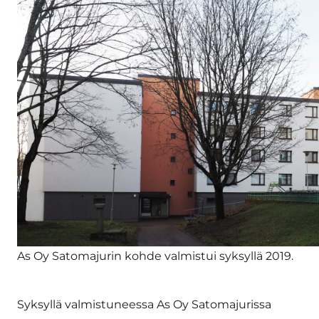
As Oy Satomajurin kohde valmistui syksyllä 2019.
Syksyllä valmistuneessa As Oy Satomajurissa