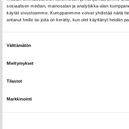
sosiaalisen median, mainosalan ja analytiikka-alan kumppanei
käytät sivustoamme. Kumppanimme voivat yhdistää näitä tietoja
antanut heille tai joita on kerätty, kun olet käyttänyt heidän p
Suostumuksen
Välttämätön
valinta
Mieltymykset
Jatke toteuttaa Turun kaupunginsairaalan
Tilastot
julkisivusaneerauksen
Julkisivut
Korjausrakentaminen
15.01.2026
Markkinointi
Kaikki artikkelit