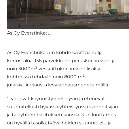
As Oy Everstinkatu.
As Oy Everstinkadun kohde käsittää neljä
kerrostaloa. 136 parvekkeen peruskorjauksen ja
2
noin 3000m
vesikattokorjauksen lisäksi
2
kohteessa tehdään noin 8000 m
julkisivukorjausta levyrappausmenetelmällä.
”Työt ovat käynnistyneet hyvin ja etenevät
suunnitellusti hyvässä yhteistyössä isännöitsijän
ja taloyhtiön hallituksen kanssa. Kun luottamus
on hyvällä tasolla, työvaiheiden suunnittelu ja