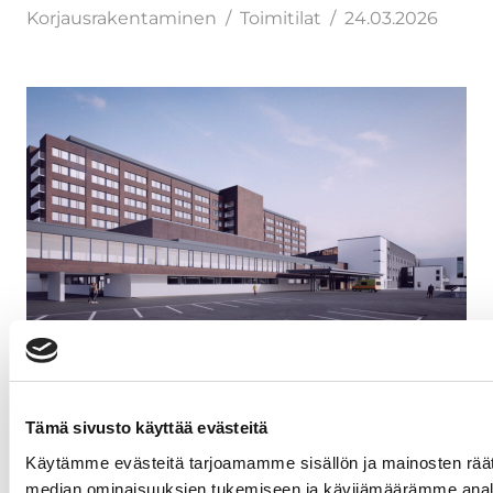
Korjausrakentaminen
Toimitilat
24.03.2026
Jatke saneeraa Kymenlaakson keskussairaalan
viimeistä vaihetta
Tämä sivusto käyttää evästeitä
Korjausrakentaminen
Toimitilat
12.02.2026
Käytämme evästeitä tarjoamamme sisällön ja mainosten räät
median ominaisuuksien tukemiseen ja kävijämäärämme anal