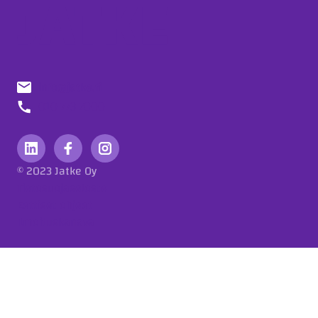
info@jatke.fi
010 773 7000
© 2023 Jatke Oy
Tietosuojaseloste
Eettiset ohjeet
Ilmoituskanava