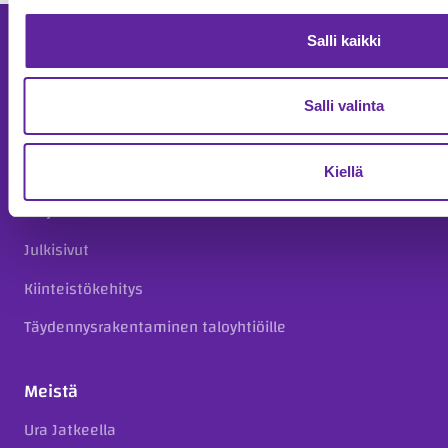
Salli kaikki
Palvelut
Asuntokohteet
Salli valinta
Asuntorakentaminen
Toimitilarakentaminen
Kiellä
Korjausrakentaminen
Julkisivut
Kiinteistökehitys
Täydennysrakentaminen taloyhtiöille
Meistä
Ura Jatkeella