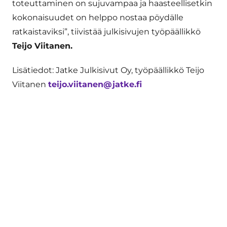
toteuttaminen on sujuvampaa ja haasteellisetkin
kokonaisuudet on helppo nostaa pöydälle
ratkaistaviksi”, tiivistää julkisivujen työpäällikkö
Teijo Viitanen.
Lisätiedot: Jatke Julkisivut Oy, työpäällikkö Teijo
Viitanen
teijo.viitanen@jatke.fi