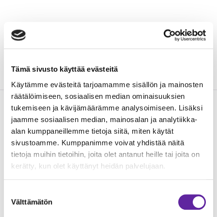
Lisätiedot: Vastaava työnjohtaja Arttu Karjalainen
arttu.karjalainen@jatke.fi
Tämä sivusto käyttää evästeitä
Käytämme evästeitä tarjoamamme sisällön ja mainosten
räätälöimiseen, sosiaalisen median ominaisuuksien
tukemiseen ja kävijämäärämme analysoimiseen. Lisäksi
jaamme sosiaalisen median, mainosalan ja analytiikka-
Lue seuraavaksi
alan kumppaneillemme tietoja siitä, miten käytät
sivustoamme. Kumppanimme voivat yhdistää näitä
tietoja muihin tietoihin, joita olet antanut heille tai joita on
kerätty, kun olet käyttänyt heidän palvelujaan.
Suostumuksen
Välttämätön
valinta