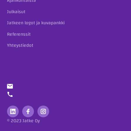
Ajankohtaista
Julkaisut
Jatkeen logot ja kuvapankki
Referenssit
Yhteystiedot
info@jatke.fi
010 773 7000
© 2023 Jatke Oy
Tietosuojaseloste