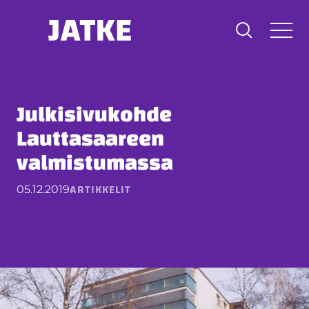
Hyppää
sisältöön
Julkisivukohde
Lauttasaareen
valmistumassa
ARTIKKELIT
05.12.2019