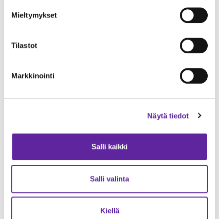
Mieltymykset
Tilastot
Espoon kaupungin Hurraa!-palkinto
Espoonlahden terveysaseman
peruskorjaukselle
Markkinointi
Korjausrakentaminen
Toimitilat
24.03.2026
Näytä tiedot
Salli kaikki
Salli valinta
Kiellä