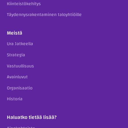
Kiinteistökehitys
Täydennysrakentaminen taloyhtiöille
Meistä
Ura Jatkeella
Strategia
Vastuullisuus
Avainluvut
Organisaatio
Historia
Haluatko tietää lisää?