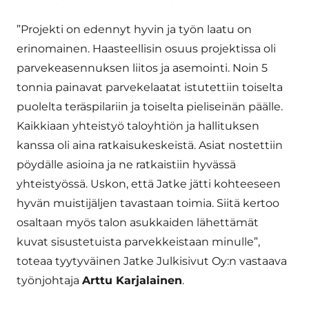
”Projekti on edennyt hyvin ja työn laatu on
erinomainen. Haasteellisin osuus projektissa oli
parvekeasennuksen liitos ja asemointi. Noin 5
tonnia painavat parvekelaatat istutettiin toiselta
puolelta teräspilariin ja toiselta pieliseinän päälle.
Kaikkiaan yhteistyö taloyhtiön ja hallituksen
kanssa oli aina ratkaisukeskeistä. Asiat nostettiin
pöydälle asioina ja ne ratkaistiin hyvässä
yhteistyössä. Uskon, että Jatke jätti kohteeseen
hyvän muistijäljen tavastaan toimia. Siitä kertoo
osaltaan myös talon asukkaiden lähettämät
kuvat sisustetuista parvekkeistaan minulle”,
toteaa tyytyväinen Jatke Julkisivut Oy:n vastaava
työnjohtaja
Arttu Karjalainen
.