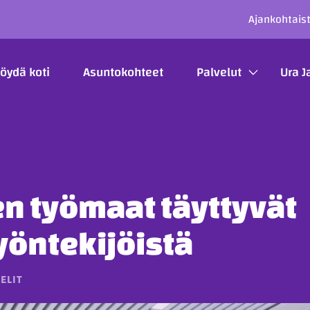
SECO
Ajankohtais
ÄÄVALIKKO
öydä koti
Asuntokohteet
Palvelut
Ura J
n työmaat täyttyvät
yöntekijöistä
ELIT