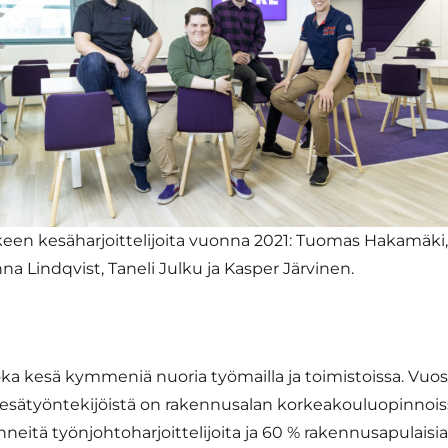
keen kesäharjoittelijoita vuonna 2021: Tuomas Hakamäki,
na Lindqvist, Taneli Julku ja Kasper Järvinen.
joka kesä kymmeniä nuoria työmailla ja toimistoissa. Vuos
ätyöntekijöistä on rakennusalan korkeakouluopinnoi
eitä työnjohtoharjoittelijoita ja 60 % rakennusapulaisia