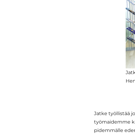
Jat
Hen
Jatke työllistää 
työmaidemme kes
pidemmälle edenn