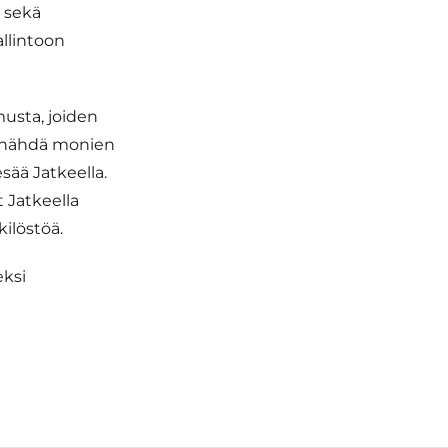
a sekä
allintoon
usta, joiden
lo nähdä monien
sää Jatkeella.
t Jatkeella
ilöstöä.
eksi