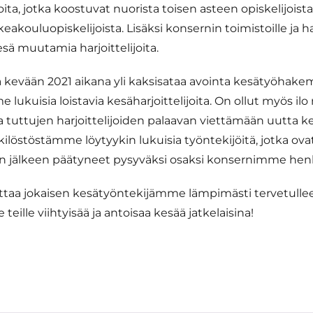
joita, jotka koostuvat nuorista toisen asteen opiskelijoist
keakouluopiskelijoista. Lisäksi konsernin toimistoille ja h
sä muutamia harjoittelijoita.
 kevään 2021 aikana yli kaksisataa avointa kesätyöhakem
 lukuisia loistavia kesäharjoittelijoita. On ollut myös i
lta tuttujen harjoittelijoiden palaavan viettämään uutta ke
ilöstöstämme löytyykin lukuisia työntekijöitä, jotka ova
en jälkeen päätyneet pysyväksi osaksi konsernimme henk
taa jokaisen kesätyöntekijämme lämpimästi tervetulle
teille viihtyisää ja antoisaa kesää jatkelaisina!