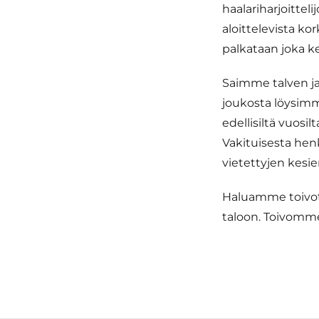
haalariharjoitteli
aloittelevista kor
palkataan joka ke
Saimme talven ja
joukosta löysimme
edellisiltä vuosi
Vakituisesta henk
vietettyjen kesi
Haluamme toivot
taloon. Toivomme 