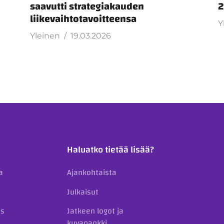
saavutti strategiakauden
2
liikevaihtotavoitteensa
Y
Yleinen
19.03.2026
Haluatko tietää lisää?
a
Ajankohtaista
Julkaisut
us
Jatkeen logot ja
kuvapankki