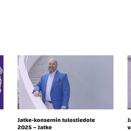
u
Jatke-konsernin tulostiedote
J
2025 – Jatke
v