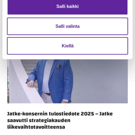
Jatkeen uusi strategia on julkaistu –
visiona Rakastettu Rakentaja
Salli kaikki
Yleinen
20.03.2026
Salli valinta
Kiellä
Jatke-konsernin tulostiedote 2025 – Jatke
saavutti strategiakauden
liikevaihtotavoitteensa