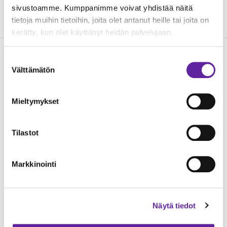
sivustoamme. Kumppanimme voivat yhdistää näitä
tietoja muihin tietoihin, joita olet antanut heille tai joita on
kerätty, kun olet käyttänyt heidän palvelujaan.
Suostumuksen
Lue seuraavaksi
Välttämätön
valinta
Mieltymykset
Tilastot
Markkinointi
Näytä tiedot