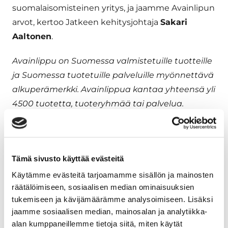
suomalaisomisteinen yritys, ja jaamme Avainlipun
arvot, kertoo Jatkeen kehitysjohtaja
Sakari
Aaltonen
.
Avainlippu on Suomessa valmistetuille tuotteille
ja Suomessa tuotetuille palveluille myönnettävä
alkuperämerkki. Avainlippua kantaa yhteensä yli
4500 tuotetta, tuoteryhmää tai palvelua.
www.suomalainentyo.fi/yrityksille/avainlippu/
Suomalaisen Työn Liitto toimii sen puolesta, että
suomalaisen työn arvostus kasvaa ja
Tämä sivusto käyttää evästeitä
suomalainen työ menestyy. Liitto hallinnoi
Käytämme evästeitä tarjoamamme sisällön ja mainosten
suomalaisesta työstä kertovia merkkejä ja
räätälöimiseen, sosiaalisen median ominaisuuksien
vaikuttaa ostopäätöksiin, jotta työpaikat
tukemiseen ja kävijämäärämme analysoimiseen. Lisäksi
jaamme sosiaalisen median, mainosalan ja analytiikka-
säilyvät ja uusia syntyy.
www.suomalainentyo.fi
alan kumppaneillemme tietoja siitä, miten käytät