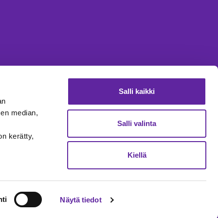
Salli kaikki
an
sen median,
Salli valinta
on kerätty,
Kiellä
o@jatke.fi
010 773 7000
ti
Näytä tiedot