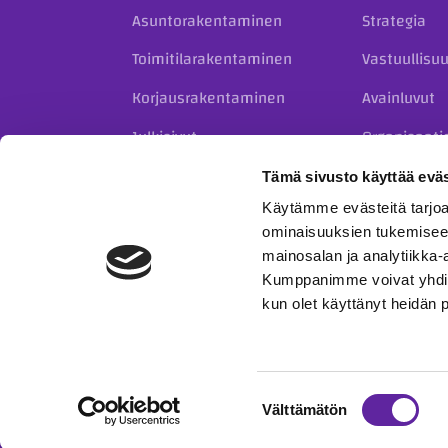
Asuntorakentaminen
Strategia
Toimitilarakentaminen
Vastuullisu
Korjausrakentaminen
Avainluvut
Julkisivut
Organisaati
Kiinteistökehitys
Historia
Tämä sivusto käyttää eväs
Täydennysrakentaminen
Käytämme evästeitä tarjoa
taloyhtiöille
ominaisuuksien tukemisee
mainosalan ja analytiikka-
Kumppanimme voivat yhdistää 
kun olet käyttänyt heidän 
© 2023 Jatke Oy
Tietosuojaseloste
Eettiset o
Suostumuksen
Välttämätön
valinta