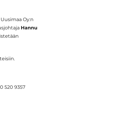
e Uusimaa Oy:n
usjohtaja
Hannu
istetään
isiin.
0 520 9357