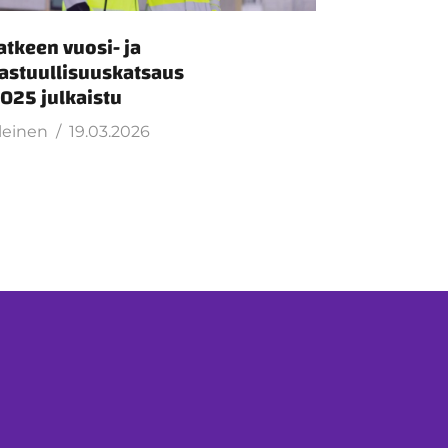
atkeen vuosi- ja
astuullisuuskatsaus
025 julkaistu
leinen
19.03.2026