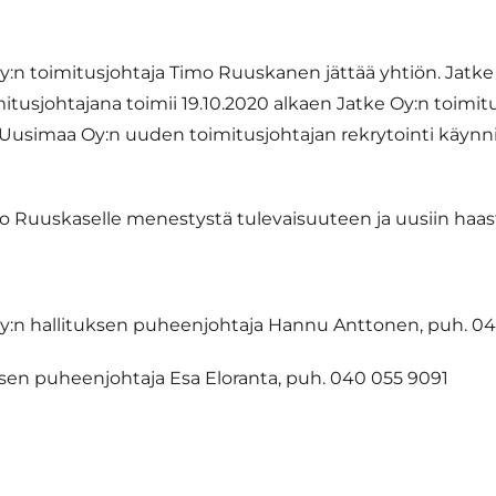
:n toimitusjohtaja Timo Ruuskanen jättää yhtiön. Jatk
mitusjohtajana toimii 19.10.2020 alkaen Jatke Oy:n toimit
e Uusimaa Oy:n uuden toimitusjohtajan rekrytointi käynn
Ruuskaselle menestystä tulevaisuuteen ja uusiin haaste
y:n hallituksen puheenjohtaja Hannu Anttonen, puh. 04
ksen puheenjohtaja Esa Eloranta, puh. 040 055 9091