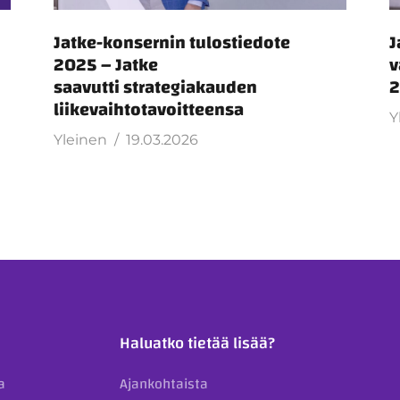
u
Jatke-konsernin tulostiedote
J
2025 – Jatke
v
saavutti strategiakauden
2
liikevaihtotavoitteensa
Y
Yleinen
19.03.2026
Haluatko tietää lisää?
a
Ajankohtaista