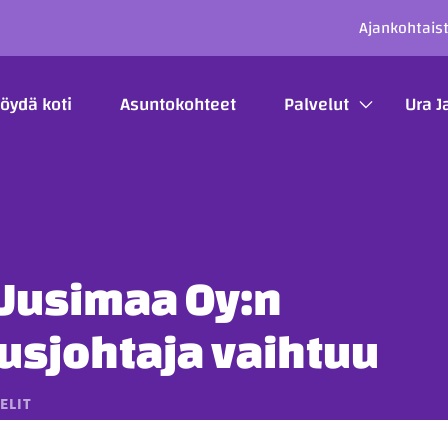
SECO
Ajankohtais
ÄÄVALIKKO
öydä koti
Asuntokohteet
Palvelut
Ura J
 Uusimaa Oy:n
usjohtaja vaihtuu
ELIT