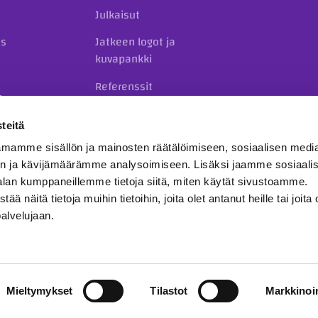
Julkaisut
us
Jatkeen logot ja
kuvapankki
Referenssit
o
Yhteystiedot
teitä
mamme sisällön ja mainosten räätälöimiseen, sosiaalisen medi
n ja kävijämäärämme analysoimiseen. Lisäksi jaamme sosiaali
alan kumppaneillemme tietoja siitä, miten käytät sivustoamme.
näitä tietoja muihin tietoihin, joita olet antanut heille tai joita 
palvelujaan.
hjeet
Ilmoituskanava
inf
Mieltymykset
Tilastot
Markkinoin