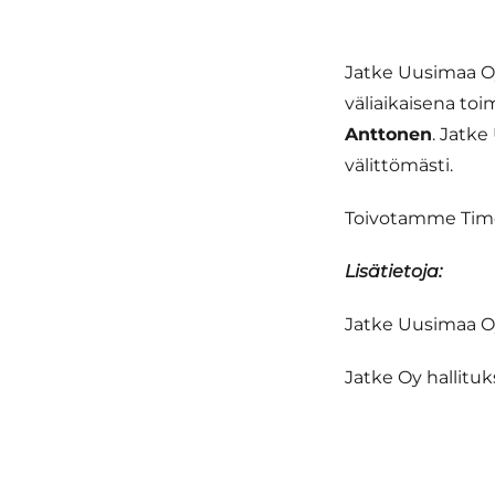
Jatke Uusimaa Oy
väliaikaisena toi
Anttonen
. Jatk
välittömästi.
Toivotamme Timo 
Lisätietoja:
Jatke Uusimaa O
Jatke Oy hallitu