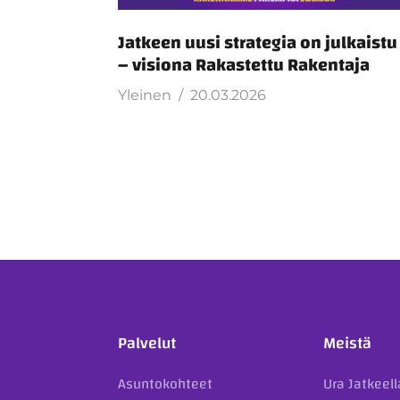
Jatkeen uusi strategia on julkaist
– visiona Rakastettu Rakentaja
Yleinen
20.03.2026
Palvelut
Meistä
Asuntokohteet
Ura Jatkeell