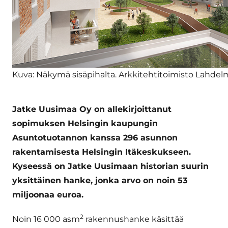
Kuva: Näkymä sisäpihalta. Arkkitehtitoimisto Lahde
Jatke Uusimaa Oy on allekirjoittanut
sopimuksen Helsingin kaupungin
Asuntotuotannon kanssa 296 asunnon
rakentamisesta Helsingin Itäkeskukseen.
Kyseessä on Jatke Uusimaan historian suurin
yksittäinen hanke, jonka arvo on noin 53
miljoonaa euroa.
2
Noin 16 000 asm
rakennushanke käsittää