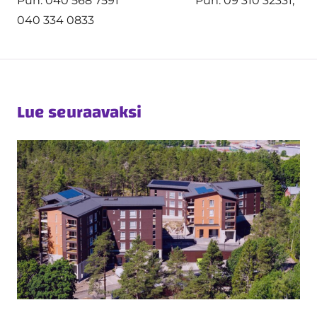
Puh. 040 568 7591 Puh. 09 310 32331,
040 334 0833
Lue seuraavaksi