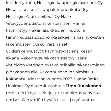
kahden yhtiön, Helsingin kaupungin asunnot Oy
Heka Itäkeskus Kauppakartanonkatu 16 ja
Helsingin Asumisoikeus Oy Haso
Ystävyydenpuisto, rakentamisen. Hanke
käynnistyy Hekan asukkaiden muutolla
tammikuussa 2020, jonka jälkeen alkaa nykyisten
rakennusten purku. Varsinaiset
uudisrakennustyöt käynnistyvät ensi kesän
aikana. Rakennusurakkaan sisältyy lisäksi
yhtiöiden yhteisen pysäköintihallin rakentaminen
pihakannen alle. Rakennushanke valmistuu
kokonaisuudessaan vuoden 2023 aikana. Jatke
Uusimaa Oy:n toimitusjohtaja
Timo Ruuskanen
toteaa, että nyt allekirjoitettu sopimus vahvistaa
entisestään yhtiön hyvää tilaus- ja työkantaa.