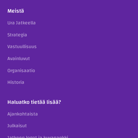
Meistä
Ura Jatkeella
Strategia
Vastuullisuus
Avainluvut
Organisaatio
Historia
Haluatko tietää lisää?
Ajankohtaista
Julkaisut
Jatkeen logot ja kuvapankki