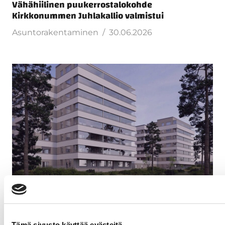
Vähähiilinen puukerrostalokohde
Kirkkonummen Juhlakallio valmistui
Asuntorakentaminen
30.06.2026
Jatke Uusimaa Oy rakentaa ICECAPITAL Housing
Fund VII Ky:lle 76 asunnon kohteen Helsingin
Vuosaareen
Tämä sivusto käyttää evästeitä