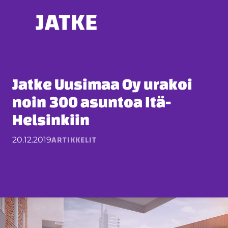
Hyppää
sisältöön
Jatke Uusimaa Oy urakoi
noin 300 asuntoa Itä-
Helsinkiin
ARTIKKELIT
20.12.2019