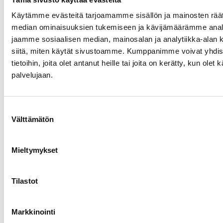
Asuntorakentaminen
26.05.2026
Käytämme evästeitä tarjoamamme sisällön ja mainosten räät
median ominaisuuksien tukemiseen ja kävijämäärämme anal
jaamme sosiaalisen median, mainosalan ja analytiikka-alan 
siitä, miten käytät sivustoamme. Kumppanimme voivat yhdistä
tietoihin, joita olet antanut heille tai joita on kerätty, kun olet
palvelujaan.
Suostumuksen
Välttämätön
valinta
Mieltymykset
Jatkeen urakoima Asuntosäätiön
hankekokonaisuus valmistui
Tilastot
Kruununvuorenrantaan
Asuntorakentaminen
29.04.2026
Markkinointi