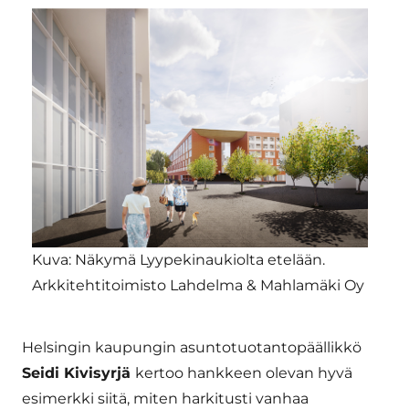
Kuva: Näkymä Lyypekinaukiolta etelään.
Arkkitehtitoimisto Lahdelma & Mahlamäki Oy
Helsingin kaupungin asuntotuotantopäällikkö
Seidi Kivisyrjä
kertoo hankkeen olevan hyvä
esimerkki siitä, miten harkitusti vanhaa