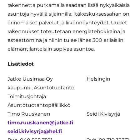
rakennetta purkamalla saadaan lisää nykyaikaisia
asuntoja hyvällä sijainnilla: Itäkeskuksessahan on
erinomaiset palvelut ja liikenneyhteydet. Uudet
rakennukset toteutetaan energiatehokkaina ja
esteettöminä ja niihin tulee lähes 300 erilaisiin
elämäntilanteisiin sopivaa asuntoa.
Lisätiedot
Jatke Uusimaa Oy Helsingin
kaupunki, Asuntotuotanto
Toimitusjohtaja
Asuntotuotantopäällikkö
Timo Ruuskanen Seidi Kivisyrjä
timo.ruuskanen@jatke.fi
seidi.kivisyrja@hel.fi