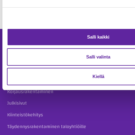
Kaikki artikkelit
Salli kaikki
Palvelut
Asuntokohteet
Salli valinta
Asuntorakentaminen
Kiellä
Toimitilarakentaminen
Korjausrakentaminen
Julkisivut
Kiinteistökehitys
Täydennysrakentaminen taloyhtiöille