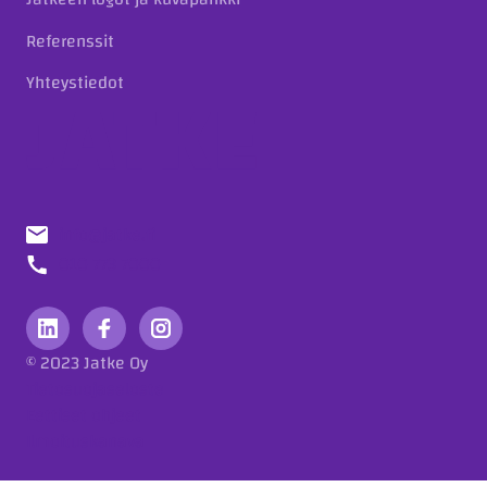
Referenssit
Yhteystiedot
info@jatke.fi
010 773 7000
© 2023 Jatke Oy
Tietosuojaseloste
Eettiset ohjeet
Ilmoituskanava