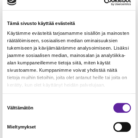
As Oy Helsingin Sara
As Oy Helsingin Capella
Tämä sivusto käyttää evästeitä
Asuntosäätiön Asumisoikeus / Verkkoneula
4
Käytämme evästeitä tarjoamamme sisällön ja mainosten
räätälöimiseen, sosiaalisen median ominaisuuksien
Verkkosaari Autohalli
tukemiseen ja kävijämäärämme analysoimiseen. Lisäksi
As Oy Espoon Gerkinkartano 2
jaamme sosiaalisen median, mainosalan ja analytiikka-
alan kumppaneillemme tietoja siitä, miten käytät
TA- Asumisoikeus/Hehkutie 1
sivustoamme. Kumppanimme voivat yhdistää näitä
As Oy Helsingin Tulistimenkatu I ja II,
tietoja muihin tietoihin, joita olet antanut heille tai joita on
autohalli
kerätty, kun olet käyttänyt heidän palvelujaan.
Suostumuksen
Välttämätön
valinta
Mieltymykset