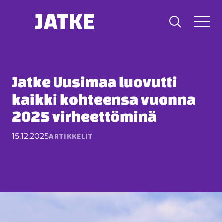
Hyppää
sisältöön
Jatke Uusimaa luovutti
kaikki kohteensa vuonna
2025 virheettöminä
ARTIKKELIT
15.12.2025