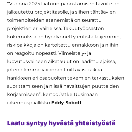
”Vuonna 2025 laatuun panostamisen tavoite on
jalkautettu projektitasolle, ja siihen tähtäävien
toimenpiteiden etenemistä on seurattu
projektien eri vaiheissa. Takuutyöosaston
kokemuksia on hyödynnetty entistä laajemmin,
riskipaikkoja on kartoitettu ennakkoon ja niihin
on reagoitu nopeasti. Viimeistely- ja
luovutusvaiheen aikataulut on laadittu ajoissa,
joten olemme varanneet riittävästi aikaa
hankkeen eri osapuolten tekemien tarkastuksien
suorittamiseen ja niissä havaittujen puutteiden
korjaamiseen”, kertoo Jatke Uusimaan
rakennuspäällikkö
Eddy Sobott
.
Laatu syntyy hyvästä yhteistyöstä