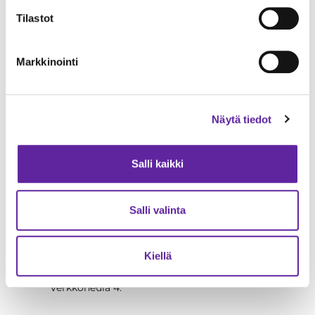
Tilastot
As Oy Espoon
As Oy Helsingin
Gerkinkartano 2, TA-
Tulistimenkatu I ja II.
Asumisoikeuskohde
Markkinointi
Hehkutie 1.
Näytä tiedot
Salli kaikki
Salli valinta
As Oy Helsingin Sara,
As Oy Helsingin
Capella ja
Kiellä
Asuntosäätiön
asumisoikeuskohde
Verkkoneula 4.