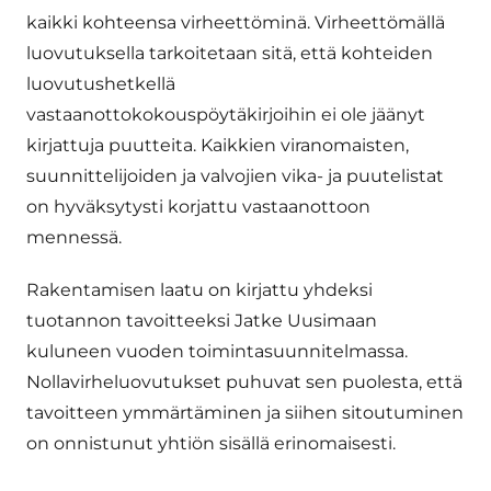
kaikki kohteensa virheettöminä. Virheettömällä
luovutuksella tarkoitetaan sitä, että kohteiden
luovutushetkellä
vastaanottokokouspöytäkirjoihin ei ole jäänyt
kirjattuja puutteita. Kaikkien viranomaisten,
suunnittelijoiden ja valvojien vika- ja puutelistat
on hyväksytysti korjattu vastaanottoon
mennessä.
Rakentamisen laatu on kirjattu yhdeksi
tuotannon tavoitteeksi Jatke Uusimaan
kuluneen vuoden toimintasuunnitelmassa.
Nollavirheluovutukset puhuvat sen puolesta, että
tavoitteen ymmärtäminen ja siihen sitoutuminen
on onnistunut yhtiön sisällä erinomaisesti.