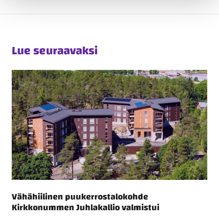
Lue seuraavaksi
Vähähiilinen puukerrostalokohde
Kirkkonummen Juhlakallio valmistui