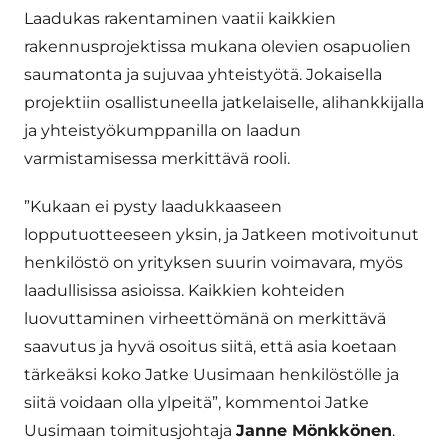
Laadukas rakentaminen vaatii kaikkien
rakennusprojektissa mukana olevien osapuolien
saumatonta ja sujuvaa yhteistyötä. Jokaisella
projektiin osallistuneella jatkelaiselle, alihankkijalla
ja yhteistyökumppanilla on laadun
varmistamisessa merkittävä rooli.
”Kukaan ei pysty laadukkaaseen
lopputuotteeseen yksin, ja Jatkeen motivoitunut
henkilöstö on yrityksen suurin voimavara, myös
laadullisissa asioissa. Kaikkien kohteiden
luovuttaminen virheettömänä on merkittävä
saavutus ja hyvä osoitus siitä, että asia koetaan
tärkeäksi koko Jatke Uusimaan henkilöstölle ja
siitä voidaan olla ylpeitä”, kommentoi Jatke
Uusimaan toimitusjohtaja
Janne Mönkkönen
.