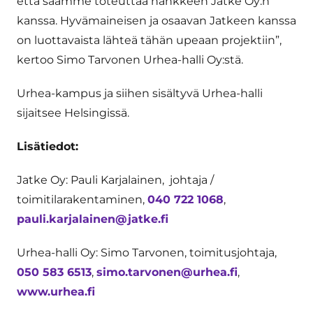
että saamme toteuttaa hankkeen Jatke Oy:n
kanssa. Hyvämaineisen ja osaavan Jatkeen kanssa
on luottavaista lähteä tähän upeaan projektiin”,
kertoo Simo Tarvonen Urhea-halli Oy:stä.
Urhea-kampus ja siihen sisältyvä Urhea-halli
sijaitsee Helsingissä.
Lisätiedot:
Jatke Oy: Pauli Karjalainen, johtaja /
toimitilarakentaminen,
040 722 1068
,
pauli.karjalainen@jatke.fi
Urhea-halli Oy: Simo Tarvonen, toimitusjohtaja,
050 583 6513
,
simo.tarvonen@urhea.fi
,
www.urhea.fi