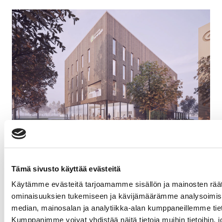
Keravan Energia investoi tulevaan uudella
modernilla toimitalolla – Jatke toimii
hankkeessa pääurakoitsijana
Tämä sivusto käyttää evästeitä
Toimitilat
09.03.2026
Käytämme evästeitä tarjoamamme sisällön ja mainosten räät
ominaisuuksien tukemiseen ja kävijämäärämme analysoimise
Kaikki artikkelit
median, mainosalan ja analytiikka-alan kumppaneillemme tiet
Kumppanimme voivat yhdistää näitä tietoja muihin tietoihin, joit