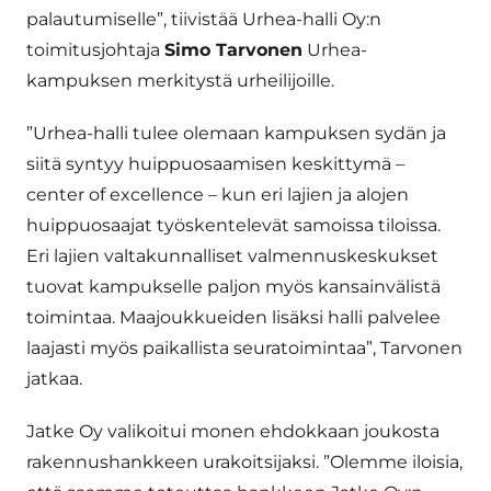
palautumiselle”, tiivistää Urhea-halli Oy:n
toimitusjohtaja
Simo Tarvonen
Urhea-
kampuksen merkitystä urheilijoille.
”Urhea-halli tulee olemaan kampuksen sydän ja
siitä syntyy huippuosaamisen keskittymä –
center of excellence – kun eri lajien ja alojen
huippuosaajat työskentelevät samoissa tiloissa.
Eri lajien valtakunnalliset valmennuskeskukset
tuovat kampukselle paljon myös kansainvälistä
toimintaa. Maajoukkueiden lisäksi halli palvelee
laajasti myös paikallista seuratoimintaa”, Tarvonen
jatkaa.
Jatke Oy valikoitui monen ehdokkaan joukosta
rakennushankkeen urakoitsijaksi. ”Olemme iloisia,