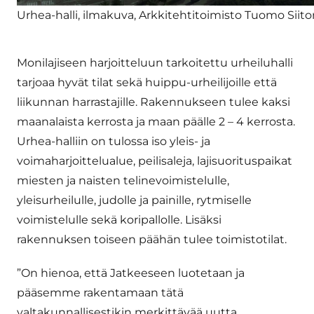
Urhea-halli, ilmakuva, Arkkitehtitoimisto Tuomo Siit
Monilajiseen harjoitteluun tarkoitettu urheiluhalli
tarjoaa hyvät tilat sekä huippu-urheilijoille että
liikunnan harrastajille. Rakennukseen tulee kaksi
maanalaista kerrosta ja maan päälle 2 – 4 kerrosta.
Urhea-halliin on tulossa iso yleis- ja
voimaharjoittelualue, peilisaleja, lajisuorituspaikat
miesten ja naisten telinevoimistelulle,
yleisurheilulle, judolle ja painille, rytmiselle
voimistelulle sekä koripallolle. Lisäksi
rakennuksen toiseen päähän tulee toimistotilat.
”On hienoa, että Jatkeeseen luotetaan ja
pääsemme rakentamaan tätä
valtakunnallisestikin merkittävää uutta