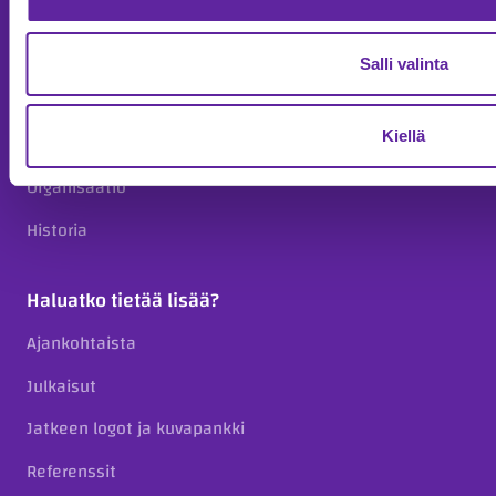
Ura Jatkeella
Strategia
Salli valinta
Vastuullisuus
Kiellä
Avainluvut
Organisaatio
Historia
Haluatko tietää lisää?
Ajankohtaista
Julkaisut
Jatkeen logot ja kuvapankki
Referenssit