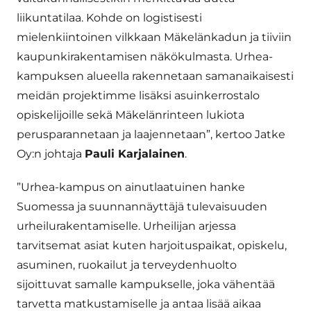
liikuntatilaa. Kohde on logistisesti
mielenkiintoinen vilkkaan Mäkelänkadun ja tiiviin
kaupunkirakentamisen näkökulmasta. Urhea-
kampuksen alueella rakennetaan samanaikaisesti
meidän projektimme lisäksi asuinkerrostalo
opiskelijoille sekä Mäkelänrinteen lukiota
perusparannetaan ja laajennetaan”, kertoo Jatke
Oy:n johtaja
Pauli Karjalainen
.
”Urhea-kampus on ainutlaatuinen hanke
Suomessa ja suunnannäyttäjä tulevaisuuden
urheilurakentamiselle. Urheilijan arjessa
tarvitsemat asiat kuten harjoituspaikat, opiskelu,
asuminen, ruokailut ja terveydenhuolto
sijoittuvat samalle kampukselle, joka vähentää
tarvetta matkustamiselle ja antaa lisää aikaa