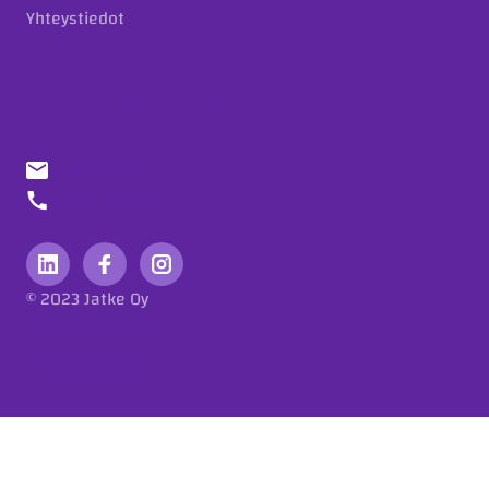
Yhteystiedot
info@jatke.fi
010 773 7000
© 2023 Jatke Oy
Tietosuojaseloste
Eettiset ohjeet
Ilmoituskanava