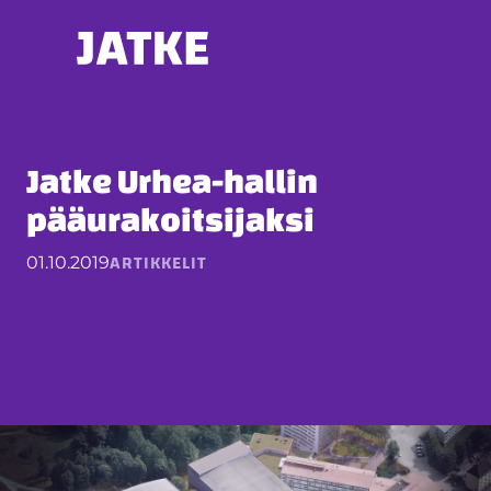
Hyppää
sisältöön
Jatke Urhea-hallin
pääurakoitsijaksi
ARTIKKELIT
01.10.2019