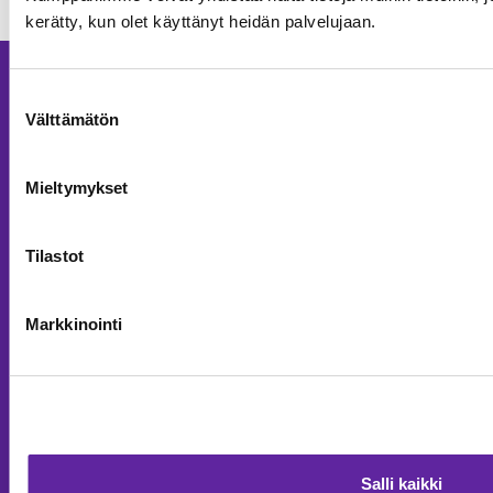
kerätty, kun olet käyttänyt heidän palvelujaan.
Palvelut
Suostumuksen
Välttämätön
valinta
Asuntokohteet
Asuntorakentaminen
Mieltymykset
Toimitilarakentaminen
Tilastot
Korjausrakentaminen
Julkisivut
Markkinointi
Kiinteistökehitys
Täydennysrakentaminen taloyhtiöille
Meistä
Salli kaikki