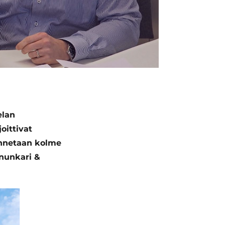
elan
oittivat
ennetaan kolme
nnunkari &