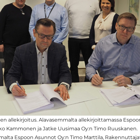
n allekirjoitus. Alavasemmalta allekirjoittamassa Espo
kko Kammonen ja Jatke Uusimaa Oy:n Timo Ruuskanen.
alta Espoon Asunnot Oy:n Timo Marttila, Rakennuttaja