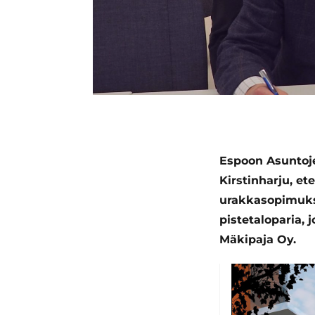
Espoon Asuntoje
Kirstinharju, e
urakkasopimukse
pistetaloparia,
Mäkipaja Oy.