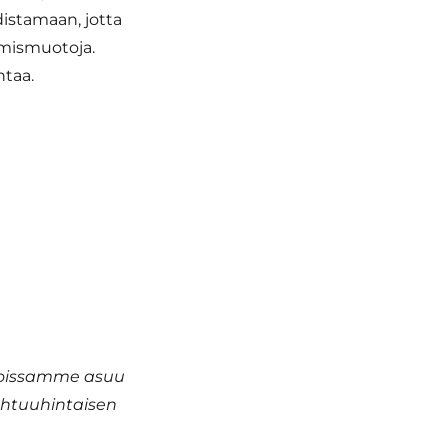
istamaan, jotta
umismuotoja.
ntaa.
1
nnoissamme asuu
ohtuuhintaisen