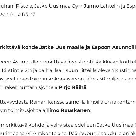
Juhani Ristola, Jatke Uusimaa Oy:n Jarmo Lahtelin ja Es
:n Pirjo Räihä.
erkittävä kohde Jatke Uusimaalle ja Espoon Asunnoil
spoon Asunnoille merkittävä investointi. Kaikkiaan kortte
Kirstintie 2:n ja parhaillaan suunnitteilla olevan Kirstinha
tavat investoinnin kokonaisarvon lähes 50 miljoonaan 
n rakennuttamisjohtaja
Pirjo Räihä
.
ävyydestä Räihän kanssa samoilla linjoilla on rakentam
:n toimitusjohtaja
Timo Ruuskanen
:
 merkittävä kohde ja vahvistaa edelleen Jatke Uusimaa O
urimpana ARA-rakentajana. Pääkaupunkiseudulla on alue