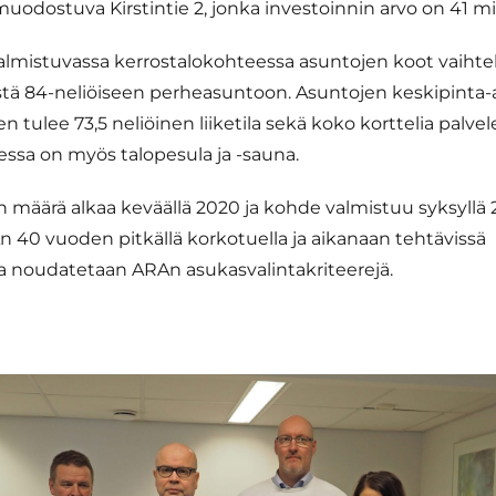
muodostuva Kirstintie 2, jonka investoinnin arvo on 41 mi
valmistuvassa kerrostalokohteessa asuntojen koot vaihtel
stä 84-neliöiseen perheasuntoon. Asuntojen keskipinta-al
n tulee 73,5 neliöinen liiketila sekä koko korttelia palvel
essa on myös talopesula ja -sauna.
määrä alkaa keväällä 2020 ja kohde valmistuu syksyllä 20
 40 vuoden pitkällä korkotuella ja aikanaan tehtävissä
a noudatetaan ARAn asukasvalintakriteerejä.