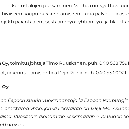
ojen kerrostalojen purkaminen. Vanhaa on kyettävä uud
tiiviiseen kaupunkirakentamiseen uusia palvelu- ja as
 projekti parantaa entisestään myös yhtiön työ- ja tilauska
 Oy, toimitusjohtaja Timo Ruuskanen, puh. 040 568 759
, rakennuttamisjohtaja Pirjo Räihä, puh. 040 533 0021
t Oy
on Espoon suurin vuokranantaja ja Espoon kaupungin
ti omistama yhtiö, jonka liikevaihto on 139,6 M€. Asu
olaista. Vuosittain aloitamme keskimäärin 400 uuden k
uttamisen.