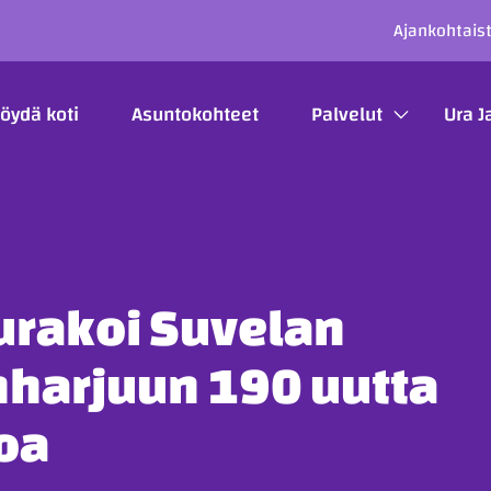
SECO
Ajankohtais
ÄÄVALIKKO
öydä koti
Asuntokohteet
Palvelut
Ura J
urakoi Suvelan
nharjuun 190 uutta
oa