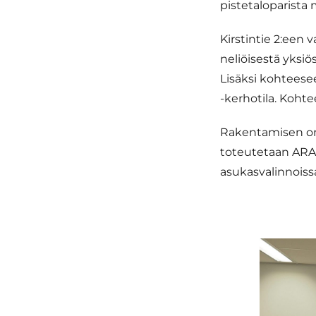
pistetaloparista 
Kirstintie 2:een 
neliöisestä yksiö
Lisäksi kohteesee
-kerhotila. Kohte
Rakentamisen on 
toteutetaan ARAn
asukasvalinnoiss