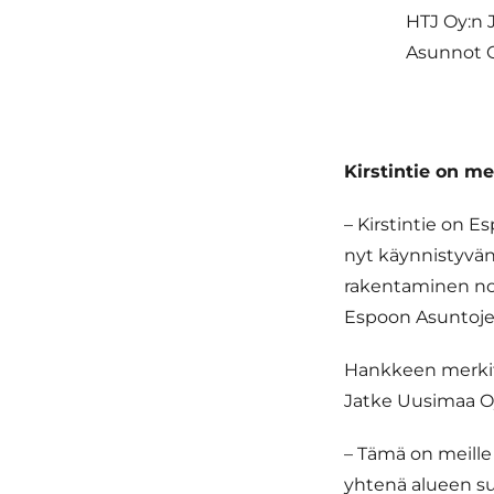
HTJ Oy:n 
Asunnot Oy
Kirstintie on m
– Kirstintie on E
nyt käynnistyvän 
rakentaminen nos
Espoon Asuntoje
Hankkeen merkitt
Jatke Uusimaa Oy
– Tämä on meille
yhtenä alueen su