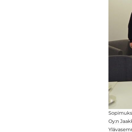
Sopimukse
Oy:n Jaa
Ylävasemm