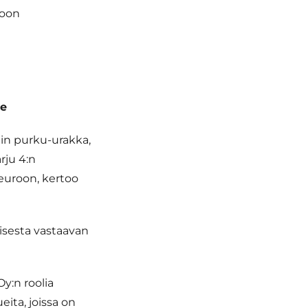
poon
le
lin purku-urakka,
rju 4:n
euroon, kertoo
isesta vastaavan
y:n roolia
ita, joissa on