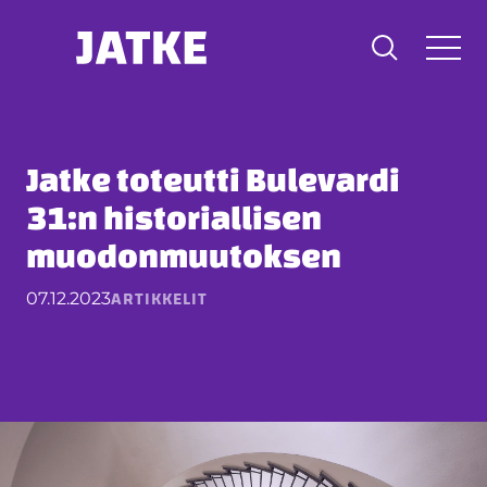
Hyppää
sisältöön
Jatke toteutti Bulevardi
31:n historiallisen
muodonmuutoksen
ARTIKKELIT
07.12.2023