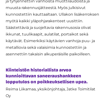
ja tyhjennettiin vanhoista muottilaudoista ja
muusta rakennusjätteestä. Myös julkisivut
kunnostettiin kauttaaltaan. Ullakon lisäkerroksen
myötä kaikki yläpohjarakenteet uusittiin.
Säästettäviä ja suojeltavia rakennusosia olivat
ikkunat, tuulikaapit, aulatilat, portaikot sekä
käytävät. Esimerkiksi käytävien vanhoja puu- ja
metalliovia sekä valaisimia kunnostettiin ja
asennettiin takaisin alkuperäisille paikoilleen.
Kiinteistön historiallista arvoa
kunnioittavan saneeraushankkeen
lopputulos on poikkeuksellisen upea.
Reima Liikamaa, yksikönjohtaja, Jatke Toimitilat
Oy