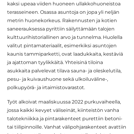
kaksi upeaa viiden huoneen ullakkohuoneistoa
terasseineen. Osassa asuntoja on jopa yli neljän
metrin huonekorkeus. Rakennusten ja kotien
saneerauksessa pyrittiin säilyttämään talojen
kulttuurihistoriallinen arvo ja tunnelma. Huolella
valitut pintamateriaalit, esimerkiksi asuntojen
kaunis tammiparketti, ovat laadukkaita, kestäviä
ja ajattoman tyylikkäitä. Yhteisinä tiloina
asukkaita palvelevat tilava sauna- ja oleskelutila,
pesu- ja kuivaushuone sekä ulkoiluväline-,
polkupyörä- ja irtaimistovarastot.
Työt alkoivat maaliskuussa 2022 purkuvaiheella,
jossa kaikki kevyet väliseinät, kiinteistön vanha
talotekniikka ja pintarakenteet purettiin betoni-
tai tiilipinnoille. Vanhat välipohjarakenteet avattiin