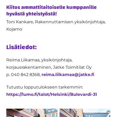
Kiitos ammattitaitoiselle kumppanille
hyvästä yhteistyöstä!
Toni Kankare, Rakennuttamisen yksikönjohtaja,
Kojamo
Lisätiedot:
Reima Liikamaa, yksikönjohtaja,
korjausrakentaminen, Jatke Toimitilat Oy
p. 040 842 8368,
reima.liikamaa@jatke.fi
Tutustu lopputulokseen tarkemmin:
https://lumo.fi/talot/Helsinki/Bulevardi-31