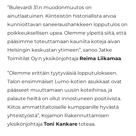
”Bulevardi 31:n muodonmuutos on
ainutlaatuinen. Kiinteistön historiallista arvoa
kunnioittavan saneeraushankkeen lopputulos on
poikkeuksellisen upea. Olemme ylpeitä siitä, että
pääsimme toteuttamaan kauniita koteja aivan
Helsingin keskustan ytimeen”, sanoo Jatke
Toimitilat Oy:n yksikönjohtaja
Reima Liikamaa
.
”Olemme erittäin tyytyväisiä lopputulokseen.
Talon ensimmäiset Lumo-kotien asukkaat ovat
päässeet muuttamaan uusiin koteihinsa, ja
palaute heiltä on ollut innostuneen positiivista.
Kiitos ammattitaitoiselle kumppanille hyvästä
yhteistyöstä”, Kojamon Rakennuttamisen
yksikönjohtaja
Toni Kankare
toteaa.