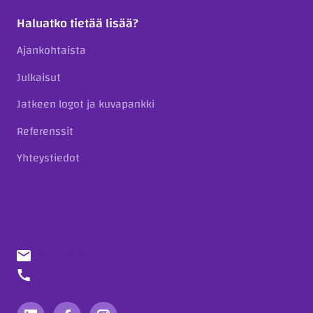
Haluatko tietää lisää?
Ajankohtaista
Julkaisut
Jatkeen logot ja kuvapankki
Referenssit
Yhteystiedot
info@jatke.fi
010 773 7000