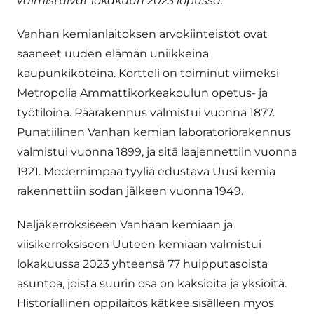
valmistuivat lokakuun 2023 lopussa.
Vanhan kemianlaitoksen arvokiinteistöt ovat
saaneet uuden elämän uniikkeina
kaupunkikoteina. Kortteli on toiminut viimeksi
Metropolia Ammattikorkeakoulun opetus- ja
työtiloina. Päärakennus valmistui vuonna 1877.
Punatiilinen Vanhan kemian laboratoriorakennus
valmistui vuonna 1899, ja sitä laajennettiin vuonna
1921. Modernimpaa tyyliä edustava Uusi kemia
rakennettiin sodan jälkeen vuonna 1949.
Neljäkerroksiseen Vanhaan kemiaan ja
viisikerroksiseen Uuteen kemiaan valmistui
lokakuussa 2023 yhteensä 77 huipputasoista
asuntoa, joista suurin osa on kaksioita ja yksiöitä.
Historiallinen oppilaitos kätkee sisälleen myös