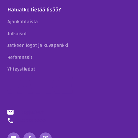
Haluatko tietää lisää?
Ajankohtaista
Julkaisut
Jatkeen logot ja kuvapankki
Referenssit
Yhteystiedot
info@jatke.fi
010 773 7000