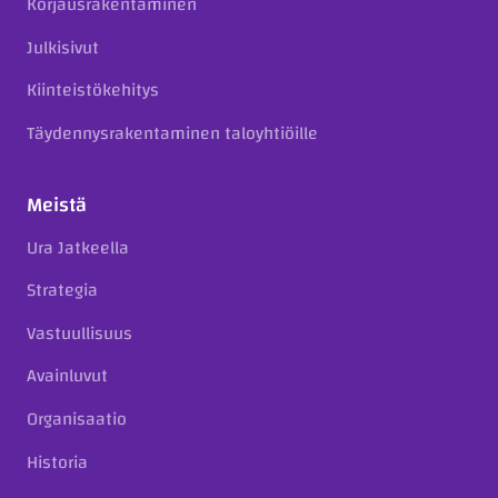
Korjausrakentaminen
Julkisivut
Kiinteistökehitys
Täydennysrakentaminen taloyhtiöille
Meistä
Ura Jatkeella
Strategia
Vastuullisuus
Avainluvut
Organisaatio
Historia