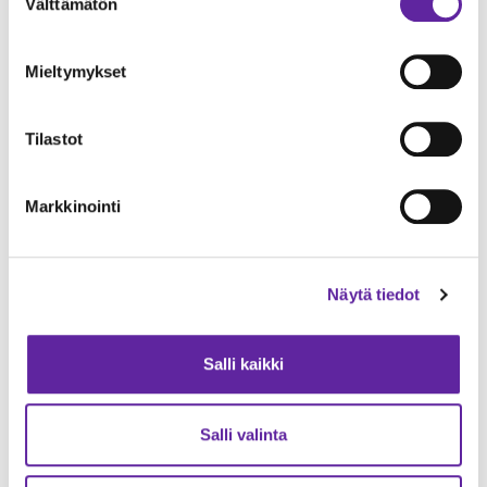
Välttämätön
valinta
Mieltymykset
Tilastot
Jatke urakoi Etelä-Karjalan hyvinvointialueelle
Lappeenrantaan uuden sotekeskuksen
Markkinointi
Toimitilat
13.04.2026
Näytä tiedot
Salli kaikki
Salli valinta