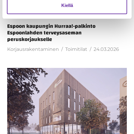
Kiellä
Espoon kaupungin Hurraa!-palkinto
Espoonlahden terveysaseman
peruskorjaukselle
Korjausrakentaminen
Toimitilat
24.03.2026