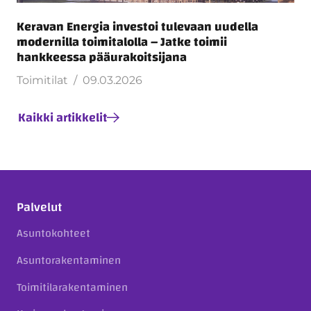
Keravan Energia investoi tulevaan uudella
modernilla toimitalolla – Jatke toimii
hankkeessa pääurakoitsijana
Toimitilat
09.03.2026
Kaikki artikkelit
Palvelut
Asuntokohteet
Asuntorakentaminen
Toimitilarakentaminen