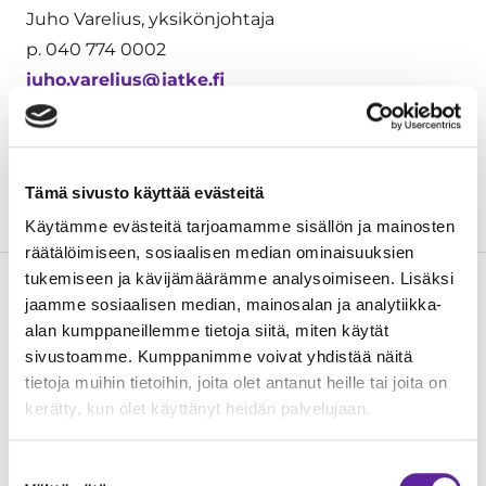
Juho Varelius, yksikönjohtaja
p. 040 774 0002
juho.varelius@jatke.fi
Mikael Lähteenmäki, työpäällikkö
p. 040 848 7522
mikael.lahteenmaki@jatke.fi
Tämä sivusto käyttää evästeitä
Käytämme evästeitä tarjoamamme sisällön ja mainosten
räätälöimiseen, sosiaalisen median ominaisuuksien
tukemiseen ja kävijämäärämme analysoimiseen. Lisäksi
jaamme sosiaalisen median, mainosalan ja analytiikka-
Lue seuraavaksi
alan kumppaneillemme tietoja siitä, miten käytät
sivustoamme. Kumppanimme voivat yhdistää näitä
tietoja muihin tietoihin, joita olet antanut heille tai joita on
kerätty, kun olet käyttänyt heidän palvelujaan.
Suostumuksen