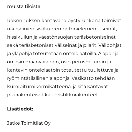
muista tiloista.
Rakennuksen kantavana pystyrunkona toimivat
ulkoseinien sisäkuoren betonielementtiseinät,
hissikuilun ja väestönsuojan teräsbetoniseinät
sekä teräsbetoniset väliseinät ja pilarit. Välipohjat
ja yläpohja toteutetaan ontelolaatoilla. Alapohja
on osin maanvarainen, osin perusmuurein ja
kantavin ontelolaatoin toteutettu tuulettuva ja
ryömintätilallinen alapohja. Vesikatto tehdään
kumibitumikermikatteena, ja sitä kantavat
puurakenteiset kattoristikkorakenteet.
Lisätiedot:
Jatke Toimitilat Oy