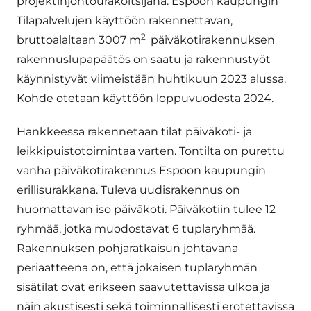
projektinjohtourakoitsijana. Espoon kaupungin
Tilapalvelujen käyttöön rakennettavan,
2
bruttoalaltaan 3007 m
päiväkotirakennuksen
rakennuslupapäätös on saatu ja rakennustyöt
käynnistyvät viimeistään huhtikuun 2023 alussa.
Kohde otetaan käyttöön loppuvuodesta 2024.
Hankkeessa rakennetaan tilat päiväkoti- ja
leikkipuistotoimintaa varten. Tontilta on purettu
vanha päiväkotirakennus Espoon kaupungin
erillisurakkana. Tuleva uudisrakennus on
huomattavan iso päiväkoti. Päiväkotiin tulee 12
ryhmää, jotka muodostavat 6 tuplaryhmää.
Rakennuksen pohjaratkaisun johtavana
periaatteena on, että jokaisen tuplaryhmän
sisätilat ovat erikseen saavutettavissa ulkoa ja
näin akustisesti sekä toiminnallisesti erotettavissa