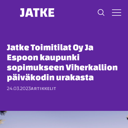
Hyppää
sisältöön
Jatke Toimitilat Oy Ja
Espoon kaupunki
sopimukseen Viherkallion
päiväkodin urakasta
ARTIKKELIT
24.03.2023