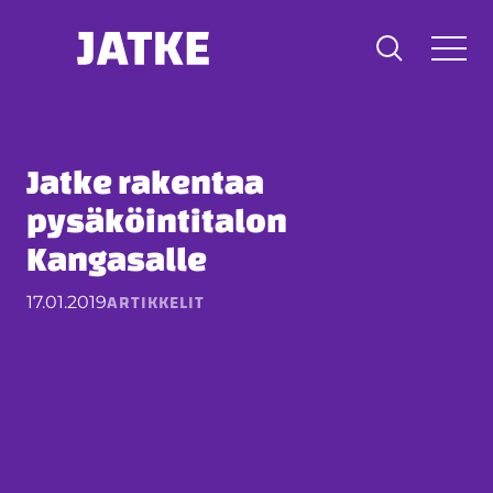
Hyppää
sisältöön
Jatke rakentaa
pysäköintitalon
Kangasalle
ARTIKKELIT
17.01.2019