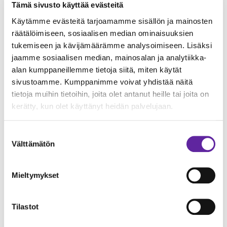
Tämä sivusto käyttää evästeitä
Käytämme evästeitä tarjoamamme sisällön ja mainosten
räätälöimiseen, sosiaalisen median ominaisuuksien
tukemiseen ja kävijämäärämme analysoimiseen. Lisäksi
jaamme sosiaalisen median, mainosalan ja analytiikka-
alan kumppaneillemme tietoja siitä, miten käytät
sivustoamme. Kumppanimme voivat yhdistää näitä
tietoja muihin tietoihin, joita olet antanut heille tai joita on
Espoon kaupungin Hurraa!-palkinto
kerätty, kun olet käyttänyt heidän palvelujaan.
Espoonlahden terveysaseman
peruskorjaukselle
Suostumuksen
Korjausrakentaminen
Toimitilat
24.03.2026
Välttämätön
valinta
Mieltymykset
Tilastot