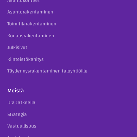
Asuntokohteet
Asuntorakentaminen
Toimitilarakentaminen
Korjausrakentaminen
Julkisivut
Kiinteistökehitys
Täydennysrakentaminen taloyhtiöille
Meistä
Ura Jatkeella
Strategia
Vastuullisuus