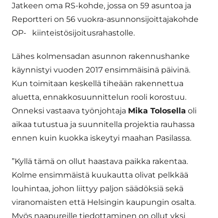
Jatkeen oma RS-kohde, jossa on 59 asuntoa ja
Reportteri on 56 vuokra-asunnonsijoittajakohde
OP- kiinteistösijoitusrahastolle.
Lähes kolmensadan asunnon rakennushanke
käynnistyi vuoden 2017 ensimmäisinä päivinä.
Kun toimitaan keskellä tiheään rakennettua
aluetta, ennakkosuunnittelun rooli korostuu.
Onneksi vastaava työnjohtaja
Mika Tolosella
oli
aikaa tutustua ja suunnitella projektia rauhassa
ennen kuin kuokka iskeytyi maahan Pasilassa.
”Kyllä tämä on ollut haastava paikka rakentaa.
Kolme ensimmäistä kuukautta olivat pelkkää
louhintaa, johon liittyy paljon säädöksiä sekä
viranomaisten että Helsingin kaupungin osalta.
Myös naapureille tiedottaminen on ollut yksi