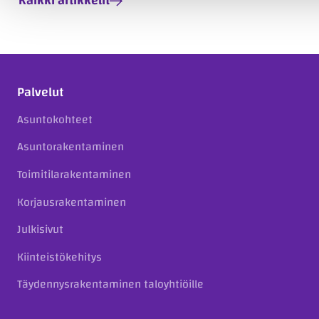
Kaikki artikkelit
Palvelut
Asuntokohteet
Asuntorakentaminen
Toimitilarakentaminen
Korjausrakentaminen
Julkisivut
Kiinteistökehitys
Täydennysrakentaminen taloyhtiöille