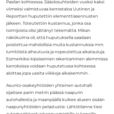
Pasilan kohteessa. Sääolosuhteiden vuoksi kaksi
viimeksi valmistuvaa kerrostaloa Uutinen ja
Reportteri huputettiin elementtiasennusten
jälkeen. Toteutettiin kustannus, jonka osa
toimijoista olisi jättänyt tekemättä. Mikan
näkökulma oli, että huputuksella saadaan
poistettua mahdollisia muita kustannuksia mm.
lumitöistä aiheutuvia ja nopeutettua aikatauluja.
Esimerkiksi kipsiseinien rakentaminen alemmissa
kerroksissa voidaan huputetussa kohteessa
aloittaa jopa useita viikkoja aikaisemmin .
Asunto-osakeyhtiöiden yhteinen autohalli
sijaitsee parin metrin päässä naapurin
autohalleista ja maanpäällä kulkee alueen sisään
naapuriyhtiöiden pelastustie. Lähtötilanne tiesi
automaattisesti rakennusmiehille ja koneille