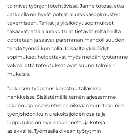
toimivat työnjohtotehtävissä. Janne toteaa, että
Jatkeella on hyvät pohjat aliurakkasopimusten
tekemiseen. Tarkat ja yksilöidyt sopimukset
takaavat, että aliurakoitsijat tietävät mitä heiltä
odotetaan ja saavat paremman mahdollisuuden
tehdä työnsä kunnolla. Toisaalta yksilöidyt
sopimukset helpottavat myös meidän työtämme
valvoa, että toteutukset ovat suunnitelmien
mukaisia.
”Jokaisen työpanos korostuu tällaisissa
hankkeissa. Sisäistämällä tämän arjessamme
rakennusprosessi etenee oikeaan suuntaan niin
työnjohdon kuin urakoitsijoiden osalta ja
lopputulos on hyvin rakennettuja koteja
asiakkaille. Työmaalla oikean työrytmin