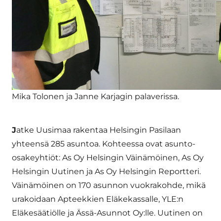
Mika Tolonen ja Janne Karjagin palaverissa.
J
atke Uusimaa rakentaa Helsingin Pasilaan
yhteensä 285 asuntoa. Kohteessa ovat asunto-
osakeyhtiöt: As Oy Helsingin Väinämöinen, As Oy
Helsingin Uutinen ja As Oy Helsingin Reportteri.
Väinämöinen on 170 asunnon vuokrakohde, mikä
urakoidaan Apteekkien Eläkekassalle, YLE:n
Eläkesäätiölle ja Ässä-Asunnot Oy:lle. Uutinen on