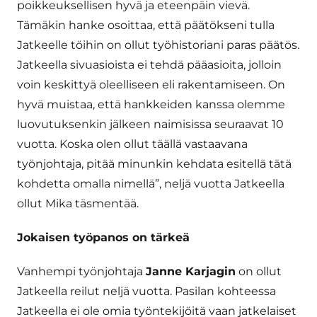
poikkeuksellisen hyvä ja eteenpäin vievä.
Tämäkin hanke osoittaa, että päätökseni tulla
Jatkeelle töihin on ollut työhistoriani paras päätös.
Jatkeella sivuasioista ei tehdä pääasioita, jolloin
voin keskittyä oleelliseen eli rakentamiseen. On
hyvä muistaa, että hankkeiden kanssa olemme
luovutuksenkin jälkeen naimisissa seuraavat 10
vuotta. Koska olen ollut täällä vastaavana
työnjohtaja, pitää minunkin kehdata esitellä tätä
kohdetta omalla nimellä”, neljä vuotta Jatkeella
ollut Mika täsmentää.
Jokaisen työpanos on tärkeä
Vanhempi työnjohtaja
Janne Karjagin
on ollut
Jatkeella reilut neljä vuotta. Pasilan kohteessa
Jatkeella ei ole omia työntekijöitä vaan jatkelaiset