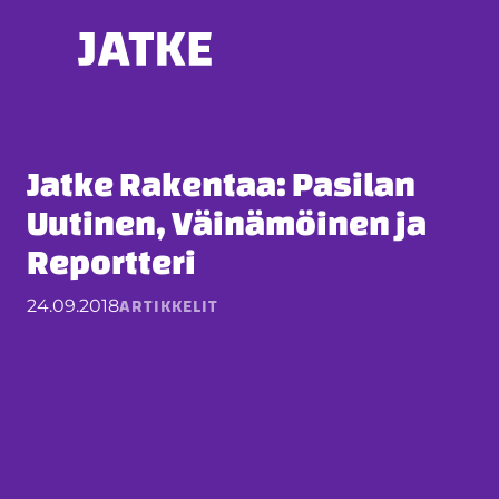
Hyppää
sisältöön
Jatke Rakentaa: Pasilan
Uutinen, Väinämöinen ja
Reportteri
ARTIKKELIT
24.09.2018