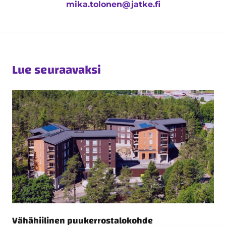
mika.tolonen@jatke.fi
Lue seuraavaksi
Vähähiilinen puukerrostalokohde