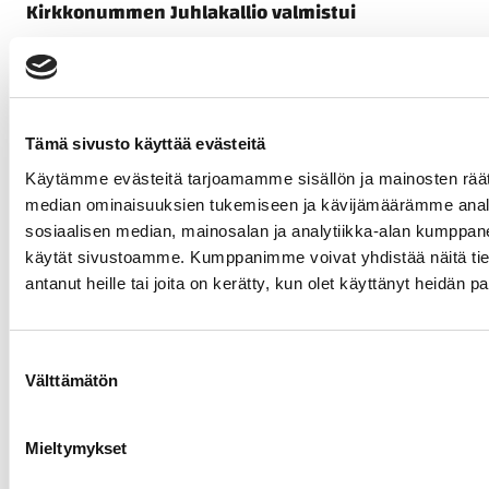
Kirkkonummen Juhlakallio valmistui
Asuntorakentaminen
30.06.2026
Tämä sivusto käyttää evästeitä
Käytämme evästeitä tarjoamamme sisällön ja mainosten räät
median ominaisuuksien tukemiseen ja kävijämäärämme anal
sosiaalisen median, mainosalan ja analytiikka-alan kumppanei
käytät sivustoamme. Kumppanimme voivat yhdistää näitä tietoja
antanut heille tai joita on kerätty, kun olet käyttänyt heidän p
Suostumuksen
Välttämätön
valinta
Jatke Uusimaa Oy rakentaa ICECAPITAL Housing
Fund VII Ky:lle 76 asunnon kohteen Helsingin
Vuosaareen
Mieltymykset
Asuntorakentaminen
26.05.2026