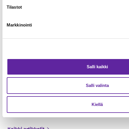
Tilastot
Markkinointi
Salli kaikki
Salli valinta
Jatkeen urakoima Asuntosäätiön
hankekokonaisuus valmistui
Kruununvuorenrantaan
Kiellä
Asuntorakentaminen
29.04.2026