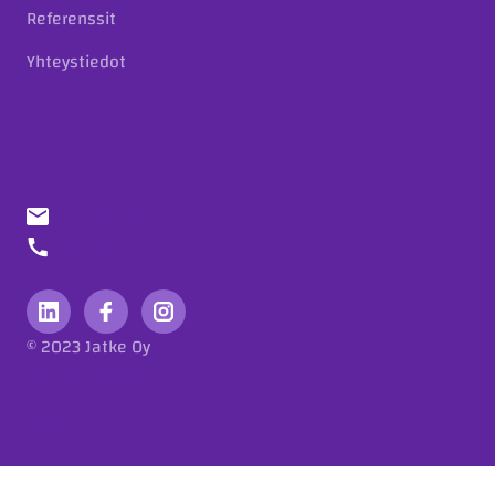
Referenssit
Yhteystiedot
info@jatke.fi
010 773 7000
© 2023 Jatke Oy
Tietosuojaseloste
Eettiset ohjeet
Ilmoituskanava