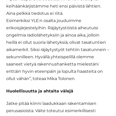
keihään­­kärjistämme heti ensi päivistä lähtien.
Aina pelkkä tiedotus ei riitä.
E­­­simerkiksi YLE:n osalta jouduimme
erikoisjärjestelyihin. Räjäytystöistä aiheutuisi
ongelmia radiolähetyksiin ja ainoa aika, jolloin
heillä ei ollut suoria lähetyksiä, olivat tasatuntien
aikamerkit. Siksi räjäytystyöt tehtiin tasatunnein –
sekunnilleen. Hyvällä yhteispelillä olemme
saaneet vietyä rakennushanketta mielestäni
erittäin hyvin eteenpäin ja lopulta haasteita on
ollut vähän”, toteaa Mika Tolonen.
Huolellisuutta ja ahtaita välejä
Jatke pitää kiinni laadukkaan rakentamisen
perusasioista. Väite toteutui esimerkillisesti