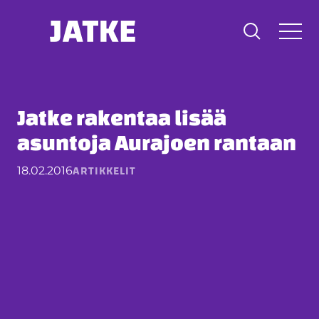
Hyppää
sisältöön
Jatke rakentaa lisää
asuntoja Aurajoen rantaan
ARTIKKELIT
18.02.2016