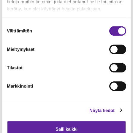
tietoja muihin tietoihin, joita olet antanut heille tai joita on
kerätty, kun olet käyttänyt heidän palvelujaan.
Suostumuksen
Välttämätön
valinta
Mieltymykset
Tilastot
Jatke Uusimaa Oy rakentaa ICECAPITAL Housing
Markkinointi
Fund VII Ky:lle 76 asunnon kohteen Helsingin
Vuosaareen
Asuntorakentaminen
26.05.2026
Näytä tiedot
Salli kaikki