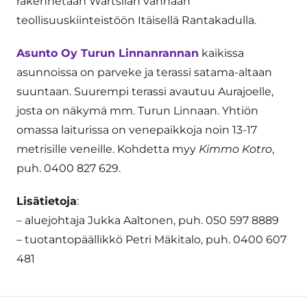
rakennetaan Wärtsilän vanhaan
teollisuuskiinteistöön Itäisellä Rantakadulla.
Asunto Oy Turun Linnanrannan
kaikissa
asunnoissa on parveke ja terassi satama-altaan
suuntaan. Suurempi terassi avautuu Aurajoelle,
josta on näkymä mm. Turun Linnaan. Yhtiön
omassa laiturissa on venepaikkoja noin 13-17
metrisille veneille. Kohdetta myy
Kimmo Kotro
,
puh. 0400 827 629.
Lisätietoja
:
– aluejohtaja Jukka Aaltonen, puh. 050 597 8889
– tuotantopäällikkö Petri Mäkitalo, puh. 0400 607
481