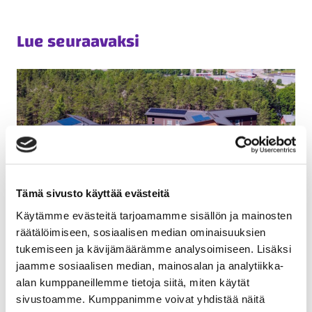
Lue seuraavaksi
Tämä sivusto käyttää evästeitä
Käytämme evästeitä tarjoamamme sisällön ja mainosten
räätälöimiseen, sosiaalisen median ominaisuuksien
Vähähiilinen puukerrostalokohde
tukemiseen ja kävijämäärämme analysoimiseen. Lisäksi
Kirkkonummen Juhlakallio valmistui
jaamme sosiaalisen median, mainosalan ja analytiikka-
alan kumppaneillemme tietoja siitä, miten käytät
Asuntorakentaminen
30.06.2026
sivustoamme. Kumppanimme voivat yhdistää näitä