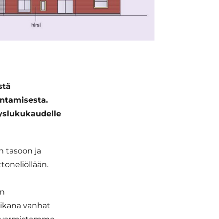
stä
ntamisesta.
yyslukukaudelle
 tasoon ja
toneliöllään.
on
ikana vanhat