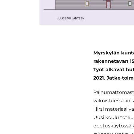
Myrs­ky­län kun­
rakennetavan
1
Työt alkavat hu
2021.
Jatke toim
Painumattomasta
valmistuessaan s
Hirsi materiaaliv
Uusi koulu toteu
opetuskäytössä 