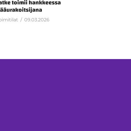
atke toimii hankkeessa
ääurakoitsijana
oimitilat
09.03.2026