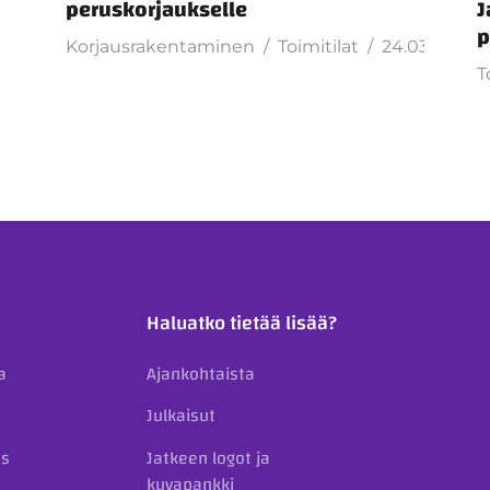
peruskorjaukselle
J
p
Korjausrakentaminen
Toimitilat
24.03.2026
T
Haluatko tietää lisää?
a
Ajankohtaista
Julkaisut
us
Jatkeen logot ja
kuvapankki