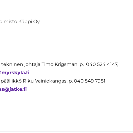
toimisto Käppi Oy
 tekninen johtaja Timo Krigsman, p. 040 524 4147,
myrskyla.fi
ipäällikkö Riku Vainiokangas, p. 040 549 7981,
as@jatke.fi