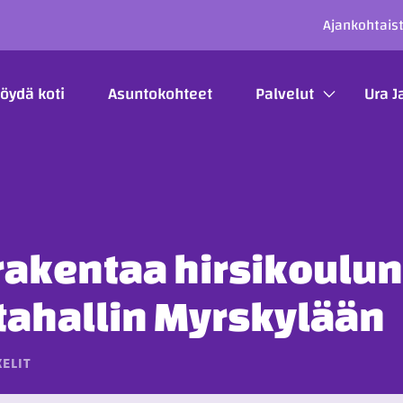
SECO
Ajankohtais
ÄÄVALIKKO
öydä koti
Asuntokohteet
Palvelut
Ura J
rakentaa hirsikoulun 
tahallin Myrskylään
ELIT