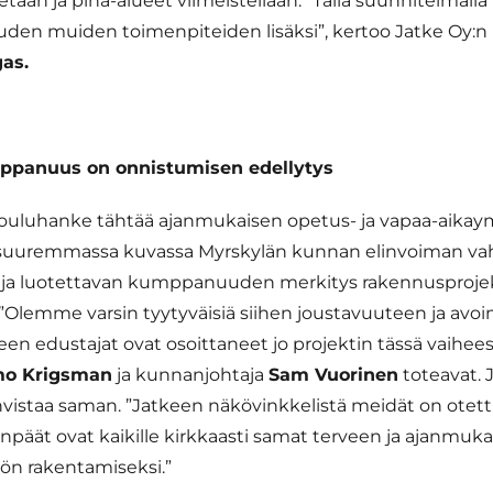
taan ja piha-alueet viimeistellään. ”Tällä suunnitelmal
uuden muiden toimenpiteiden lisäksi”, kertoo Jatke Oy:n 
as.
ppanuus on onnistumisen edellytys
kouluhanke tähtää ajanmukaisen opetus- ja vapaa-aikay
i suuremmassa kuvassa Myrskylän kunnan elinvoiman va
n ja luotettavan kumppanuuden merkitys rakennusproje
”Olem­me var­sin tyy­ty­väi­siä sii­hen jous­ta­vuu­teen ja avo
en edus­ta­jat ovat osoit­ta­neet jo pro­jek­tin täs­sä vai­hee
mo Krigs­man
ja kun­nan­joh­ta­ja
Sam Vuo­ri­nen
toteavat. 
vistaa saman. ”Jatkeen näkövinkkelistä meidät on otett
änpäät ovat kaikille kirkkaasti samat terveen ja ajanmuk
ön rakentamiseksi.”