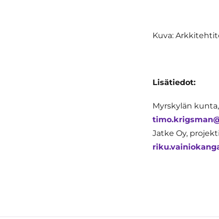
Kuva: Arkkitehti
Lisätiedot:
Myrskylän kunta,
timo.krigsman@
Jatke Oy, projekt
riku.vainiokang