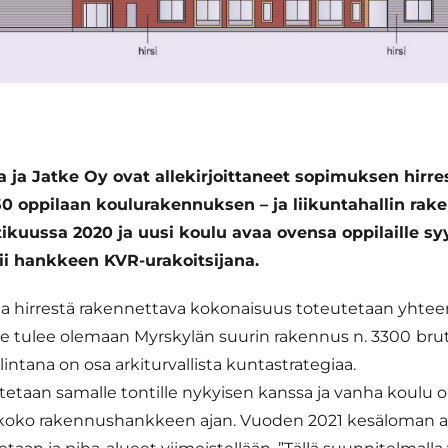
ta ja Jatke Oy ovat allekirjoittaneet sopimuksen
hirre
50 oppilaan
koulurakennuksen – ja liikuntahallin
rake
tikuussa 2020 ja uusi koulu avaa ovensa oppilaille s
ii hankkeen KVR-urakoitsijana.
 hirrestä rakennettava kokonaisuus toteutetaan yhteen
e tulee olemaan Myrskylän suurin rakennus n. 3300
brut
alintana on osa arkiturvallista kuntastrategiaa.
tetaan samalle tontille nykyisen kanssa ja vanha koulu 
koko rakennushankkeen ajan. Vuoden 2021 kesäloman a