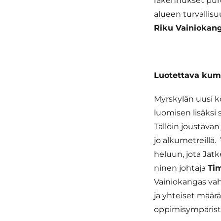
rakennukset pure
alueen turvallis
Riku Vainiokang
Luotettava kum
Myrskylän uusi 
luomisen lisäks
Tällöin joustava
jo alkumetreillä. 
he­luun, jota Jatke
ni­nen joh­ta­ja
Ti
Vainiokangas vah
ja yhteiset määr
oppimisympärist