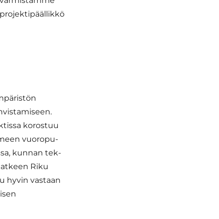
la varmistamme
projektipäällikkö
mpäristön
hvistamiseen.
ktissa korostuu
i­meen vuo­ro­pu­
s­sa, kun­nan tek­
Jatkeen Riku
u hyvin vastaan
aisen