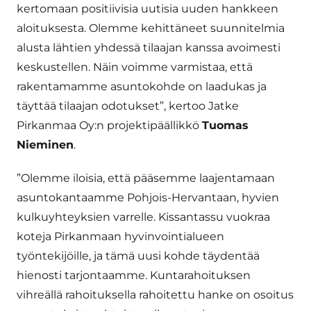
kertomaan positiivisia uutisia uuden hankkeen
aloituksesta. Olemme kehittäneet suunnitelmia
alusta lähtien yhdessä tilaajan kanssa avoimesti
keskustellen. Näin voimme varmistaa, että
rakentamamme asuntokohde on laadukas ja
täyttää tilaajan odotukset”, kertoo Jatke
Pirkanmaa Oy:n projektipäällikkö
Tuomas
Nieminen
.
”Olemme iloisia, että pääsemme laajentamaan
asuntokantaamme Pohjois-Hervantaan, hyvien
kulkuyhteyksien varrelle. Kissantassu vuokraa
koteja Pirkanmaan hyvinvointialueen
työntekijöille, ja tämä uusi kohde täydentää
hienosti tarjontaamme. Kuntarahoituksen
vihreällä rahoituksella rahoitettu hanke on osoitus