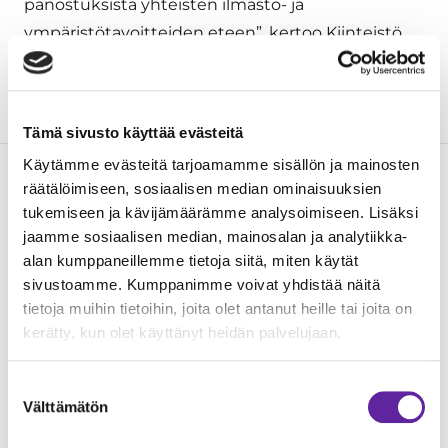
panostuksista yhteisten ilmasto- ja
ympäristötavoitteiden eteen”, kertoo Kiinteistö
Oy Kissantassun
toimitusjohtaja
Johanna
Heikkilä
.
Tämä sivusto käyttää evästeitä
Käytämme evästeitä tarjoamamme sisällön ja mainosten
räätälöimiseen, sosiaalisen median ominaisuuksien
Lue seuraavaksi
tukemiseen ja kävijämäärämme analysoimiseen. Lisäksi
jaamme sosiaalisen median, mainosalan ja analytiikka-
alan kumppaneillemme tietoja siitä, miten käytät
sivustoamme. Kumppanimme voivat yhdistää näitä
tietoja muihin tietoihin, joita olet antanut heille tai joita on
kerätty, kun olet käyttänyt heidän palvelujaan.
Suostumuksen
Välttämätön
valinta