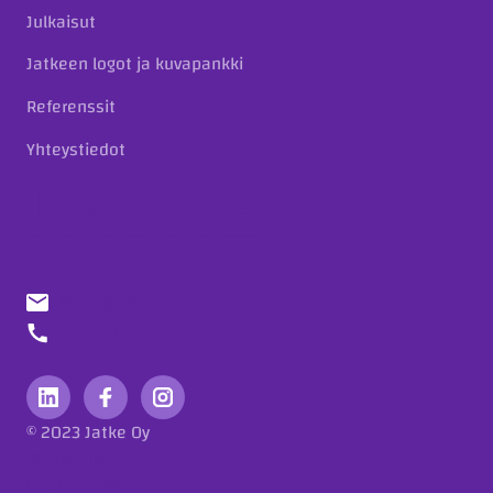
Julkaisut
Jatkeen logot ja kuvapankki
Referenssit
Yhteystiedot
info@jatke.fi
010 773 7000
© 2023 Jatke Oy
Tietosuojaseloste
Eettiset ohjeet