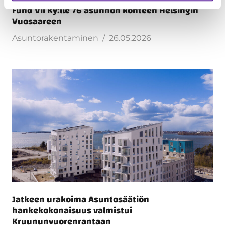
Fund VII Ky:lle 76 asunnon kohteen Helsingin
Vuosaareen
Asuntorakentaminen
26.05.2026
Jatkeen urakoima Asuntosäätiön
hankekokonaisuus valmistui
Kruununvuorenrantaan