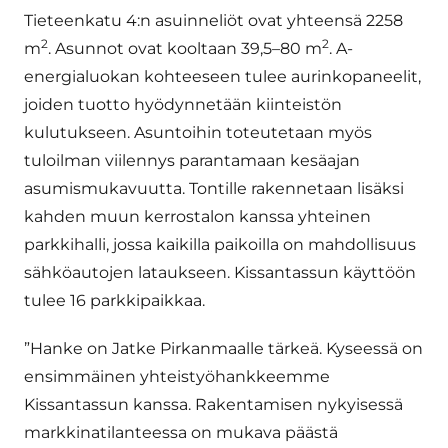
Tieteenkatu 4:n asuinneliöt ovat yhteensä 2258
2
2
m
. Asunnot ovat kooltaan 39,5–80 m
. A-
energialuokan kohteeseen tulee aurinkopaneelit,
joiden tuotto hyödynnetään kiinteistön
kulutukseen. Asuntoihin toteutetaan myös
tuloilman viilennys parantamaan kesäajan
asumismukavuutta. Tontille rakennetaan lisäksi
kahden muun kerrostalon kanssa yhteinen
parkkihalli, jossa kaikilla paikoilla on mahdollisuus
sähköautojen lataukseen. Kissantassun käyttöön
tulee 16 parkkipaikkaa.
”Hanke on Jatke Pirkanmaalle tärkeä. Kyseessä on
ensimmäinen yhteistyöhankkeemme
Kissantassun kanssa. Rakentamisen nykyisessä
markkinatilanteessa on mukava päästä