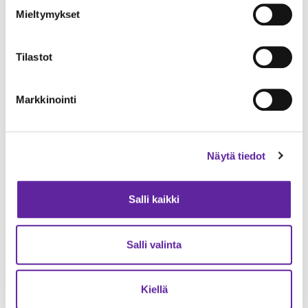
Mieltymykset
Vähähiilinen puukerrostalokohde
Tilastot
Kirkkonummen Juhlakallio valmistui
Asuntorakentaminen
30.06.2026
Markkinointi
Näytä tiedot
Salli kaikki
Salli valinta
Kiellä
Jatke Uusimaa Oy rakentaa ICECAPITAL Housing