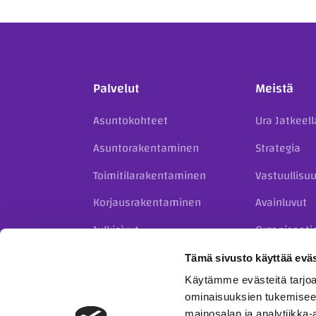
Palvelut
Meistä
Asuntokohteet
Ura Jatkeell
Asuntorakentaminen
Strategia
Toimitilarakentaminen
Vastuullisu
Korjausrakentaminen
Avainluvut
Julkisivut
Organisaati
Kiinteistökehitys
Historia
Tämä sivusto käyttää eväs
Täydennysrakentaminen
Käytämme evästeitä tarjoa
taloyhtiöille
ominaisuuksien tukemisee
mainosalan ja analytiikka-