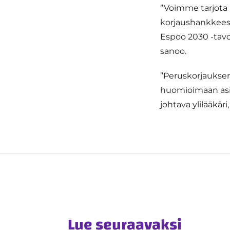
”Voimme tarjota 
korjaushankkeess
Espoo 2030 -tavo
sanoo.
”Peruskorjauksen 
huomioimaan asiak
johtava ylilääkär
Lue seuraavaksi