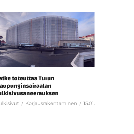
atke toteuttaa Turun
aupunginsairaalan
ulkisivusaneerauksen
ulkisivut
Korjausrakentaminen
15.01.2026