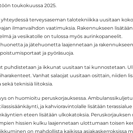
ttöön toukokuussa 2025.
 yhteydessä terveysaseman talotekniikka uusitaan kok
ajan ilmanvaihdon vaatimuksia. Rakennukseen lisätään
lmä ja vesikatolle on tulossa myös aurinkopaneelit.
uonetta ja jätehuonetta laajennetaan ja rakennukseen 
 poistumisportaat ja pyöräsuoja.
ut puhdistetaan ja ikkunat uusitaan tai kunnostetaan. Ul
iharakenteet. Vanhat salaojat uusitaan osittain, niiden li
 sekä teknisiä liitoksia.
ys on huomioitu peruskorjauksessa. Ambulanssikuljetu
assisäänkäynti, ja kahvioravintolalle lisätään terassialue
änkäyntien eteen lisätään ulkokatoksia. Peruskorjaukse
mpien hissien kulku laajennetaan ulottumaan toisen kerr
liikkuminen on mahdollista kaikissa asiakaskerroksissa m