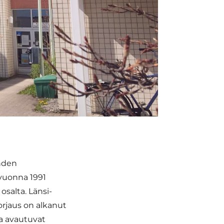
ahden
vuonna 1991
osalta. Länsi-
rjaus on alkanut
ja avautuvat