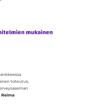
nnitelmien mukainen
 Hankkeessa
inen toteutus,
n terveysaseman
a
Reima