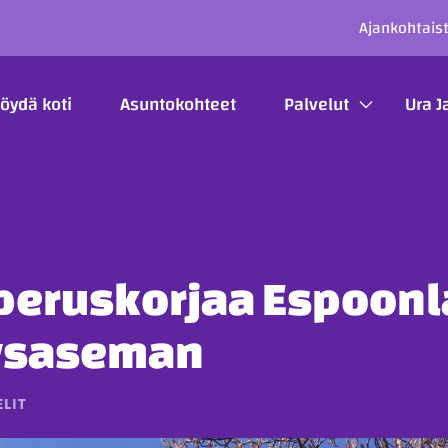
SECO
Ajankohtais
ÄÄVALIKKO
öydä koti
Asuntokohteet
Palvelut
Ura J
 peruskorjaa Espoon
ysaseman
ELIT