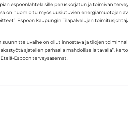
pian espoonlahtelaisille peruskorjatun ja toimivan terv
a on huomioitu myös uusiutuvien energiamuotojen avull
itteet”, Espoon kaupungin Tilapalvelujen toimitusjohta
suunnitteluvaihe on ollut innostava ja tilojen toiminnall
astyötä ajatellen parhaalla mahdollisella tavalla”, kert
i, Etelä-Espoon terveysasemat.