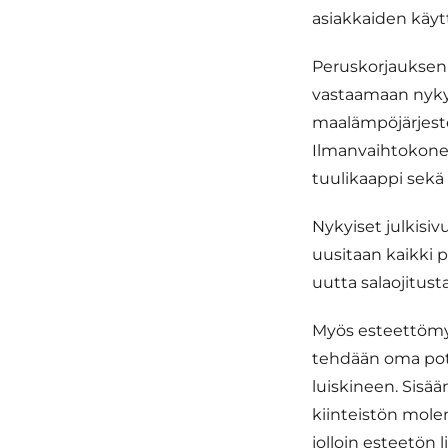
asiakkaiden käy
Peruskorjauksen
vastaamaan nyky
maalämpöjärjeste
Ilmanvaihtokoneh
tuulikaappi sekä
Nykyiset julkisiv
uusitaan kaikki p
uutta salaojitusta
Myös esteettömy
tehdään oma potil
luiskineen. Sisä
kiinteistön mole
jolloin esteetön 