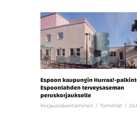
Espoon kaupungin Hurraa!-palkin
Espoonlahden terveysaseman
peruskorjaukselle
Korjausrakentaminen
Toimitilat
24.