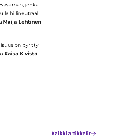
eysaseman, jonka
a hiilineutraali
ja
Maija Lehtinen
isuus on pyritty
oo
Kaisa
Kivistö
,
Kaikki artikkelit