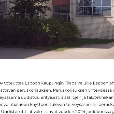
 Oy toteuttaa Espoon kaupungin Tilapalveluille Espoonl
attavan peruskorjauksen. Peruskorjauksen yhteydessä 
ysasema uudistuu erityisesti sisätilojen ja talotekniikan 
vointialueen käyttöön tulevan terveysaseman perusko
 Uudistetut tilat valmistuvat vuoden 2024 joulukuussa 