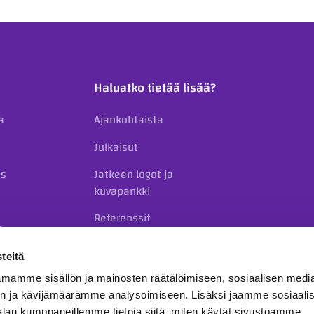
Haluatko tietää lisää?
a
Ajankohtaista
Julkaisut
us
Jatkeen logot ja
kuvapankki
Referenssit
o
Yhteystiedot
teitä
mamme sisällön ja mainosten räätälöimiseen, sosiaalisen medi
n ja kävijämäärämme analysoimiseen. Lisäksi jaamme sosiaali
alan kumppaneillemme tietoja siitä, miten käytät sivustoamme.