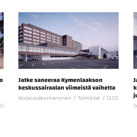
to
Jatke saneeraa Kymenlaakson
J
keskussairaalan viimeistä vaihetta
k
j
Korjausrakentaminen
Toimitilat
12.02.2026
03.2026
J