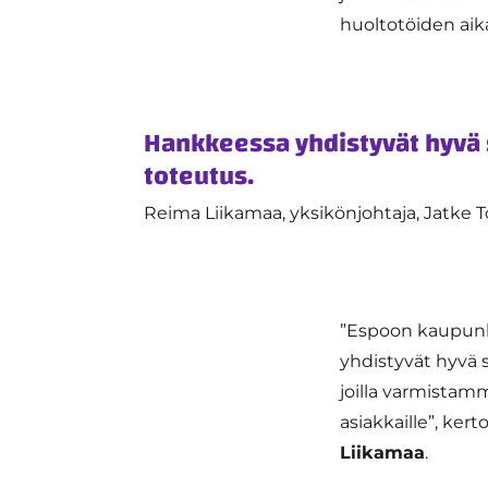
huoltotöiden aik
Hankkeessa yhdistyvät hyvä
toteutus.
Reima Liikamaa, yksikönjohtaja, Jatke T
”Espoon kaupunki
yhdistyvät hyvä
joilla varmistam
asiakkaille”, ker
Liikamaa
.