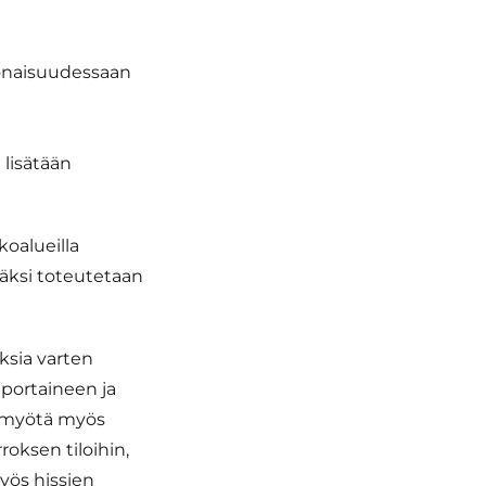
onaisuudessaan
lisätään
koalueilla
säksi toteutetaan
ksia varten
 portaineen ja
n myötä myös
oksen tiloihin,
yös hissien