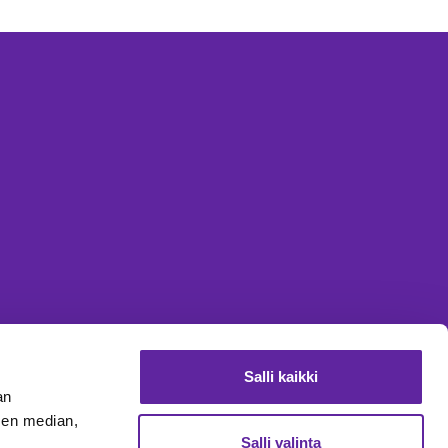
Salli kaikki
an
sen median,
Salli valinta