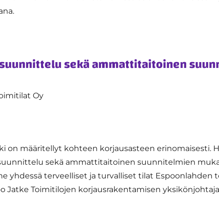
ana.
 suunnittelu sekä ammattitaitoinen suu
oimitilat Oy
 on määritellyt kohteen korjausasteen erinomaisesti.
 suunnittelu sekä ammattitaitoinen suunnitelmien muka
me yhdessä terveelliset ja turvalliset tilat Espoonlahde
too Jatke Toimitilojen korjausrakentamisen yksikönjohtaj