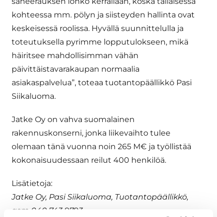
saneerauksen lohko kerrallaan, koska tällaisessa
kohteessa mm. pölyn ja siisteyden hallinta ovat
keskeisessä roolissa. Hyvällä suunnittelulla ja
toteutuksella pyrimme lopputulokseen, mikä
häiritsee mahdollisimman vähän
päivittäistavarakaupan normaalia
asiakaspalvelua”, toteaa tuotantopäällikkö Pasi
Siikaluoma.
Jatke Oy on vahva suomalainen
rakennuskonserni, jonka liikevaihto tulee
olemaan tänä vuonna noin 265 M€ ja työllistää
kokonaisuudessaan reilut 400 henkilöä.
Lisätietoja:
Jatke Oy, Pasi Siikaluoma, Tuotantopäällikkö,
gsm 040 743 9793