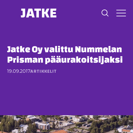
Hyppää
sisältöön
Jatke Oy valittu Nummelan
Prisman pääurakoitsijaksi
ARTIKKELIT
19.09.2017