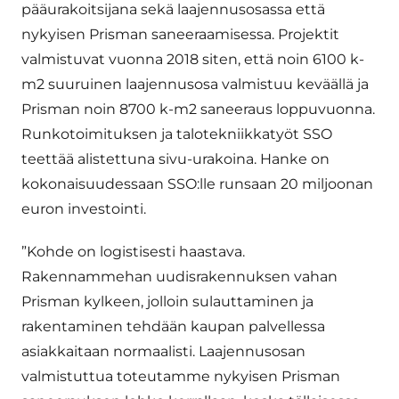
pääurakoitsijana sekä laajennusosassa että
nykyisen Prisman saneeraamisessa. Projektit
valmistuvat vuonna 2018 siten, että noin 6100 k-
m2 suuruinen laajennusosa valmistuu keväällä ja
Prisman noin 8700 k-m2 saneeraus loppuvuonna.
Runkotoimituksen ja talotekniikkatyöt SSO
teettää alistettuna sivu-urakoina. Hanke on
kokonaisuudessaan SSO:lle runsaan 20 miljoonan
euron investointi.
”Kohde on logistisesti haastava.
Rakennammehan uudisrakennuksen vahan
Prisman kylkeen, jolloin sulauttaminen ja
rakentaminen tehdään kaupan palvellessa
asiakkaitaan normaalisti. Laajennusosan
valmistuttua toteutamme nykyisen Prisman