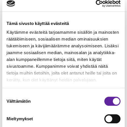
Tämä sivusto käyttää evästeitä
Lue seuraavaksi
Käytämme evästeitä tarjoamamme sisällön ja mainosten
räätälöimiseen, sosiaalisen median ominaisuuksien
tukemiseen ja kävijämäärämme analysoimiseen. Lisäksi
jaamme sosiaalisen median, mainosalan ja analytiikka-
alan kumppaneillemme tietoja siitä, miten käytät
sivustoamme. Kumppanimme voivat yhdistää näitä
tietoja muihin tietoihin, joita olet antanut heille tai joita on
kerätty, kun olet käyttänyt heidän palvelujaan.
Suostumuksen
Välttämätön
valinta
Jatke urakoi Etelä-Karjalan hyvinvointialueelle
Mieltymykset
Lappeenrantaan uuden sotekeskuksen