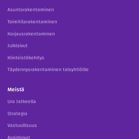
Asuntorakentaminen
Toimitilarakentaminen
Korjausrakentaminen
Julkisivut
Kiinteistökehitys
Täydennysrakentaminen taloyhtiöille
Meistä
Ura Jatkeella
Strategia
Vastuullisuus
Avainluvut