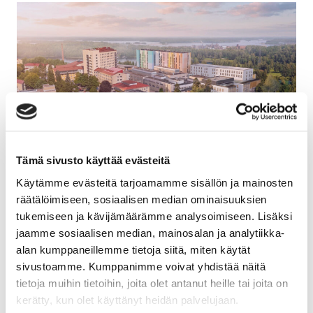
Tämä sivusto käyttää evästeitä
Jatke urakoi Etelä-Karjalan hyvinvointialueelle
Käytämme evästeitä tarjoamamme sisällön ja mainosten
Lappeenrantaan uuden sotekeskuksen
räätälöimiseen, sosiaalisen median ominaisuuksien
tukemiseen ja kävijämäärämme analysoimiseen. Lisäksi
Toimitilat
13.04.2026
jaamme sosiaalisen median, mainosalan ja analytiikka-
alan kumppaneillemme tietoja siitä, miten käytät
sivustoamme. Kumppanimme voivat yhdistää näitä
tietoja muihin tietoihin, joita olet antanut heille tai joita on
kerätty, kun olet käyttänyt heidän palvelujaan.