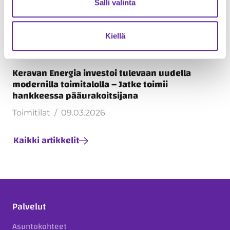
Salli valinta
Kiellä
Keravan Energia investoi tulevaan uudella
modernilla toimitalolla – Jatke toimii
hankkeessa pääurakoitsijana
Toimitilat
09.03.2026
Kaikki artikkelit
Palvelut
Asuntokohteet