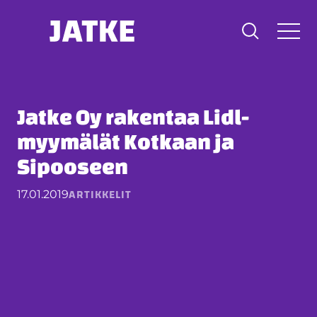
Hyppää
sisältöön
Jatke Oy rakentaa Lidl-
myymälät Kotkaan ja
Sipooseen
ARTIKKELIT
17.01.2019