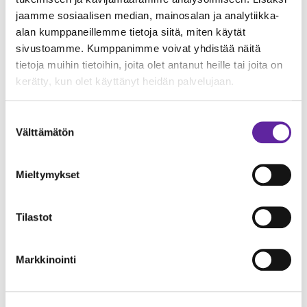
jaamme sosiaalisen median, mainosalan ja analytiikka-
alan kumppaneillemme tietoja siitä, miten käytät
sivustoamme. Kumppanimme voivat yhdistää näitä
tietoja muihin tietoihin, joita olet antanut heille tai joita on
Jatkeen uusi strategia on julkaistu –
kerätty, kun olet käyttänyt heidän palvelujaan.
visiona Rakastettu Rakentaja
Yleinen
20.03.2026
Suostumuksen
Välttämätön
valinta
Mieltymykset
Tilastot
Markkinointi