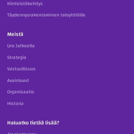
Kiinteistökehitys
Täydennysrakentaminen taloyhtiöille
Meistä
Ura Jatkeella
Strategia
Vastuullisuus
Avainluvut
Organisaatio
Historia
Haluatko tietää lisää?