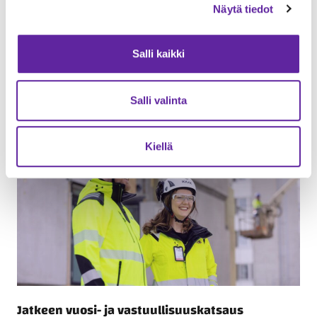
Näytä tiedot
Jatke-konsernin tulostiedote 2025 – Jatke
saavutti strategiakauden
liikevaihtotavoitteensa
Salli kaikki
Yleinen
19.03.2026
Salli valinta
Kiellä
Jatkeen vuosi- ja vastuullisuuskatsaus