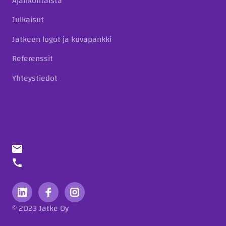
Ajankohtaista
Julkaisut
Jatkeen logot ja kuvapankki
Referenssit
Yhteystiedot
info@jatke.fi
010 773 7000
© 2023 Jatke Oy
Tietosuojaseloste