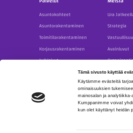
Palvelut
Meistä
Asuntokohteet
Ura Jatkeell
Asuntorakentaminen
Strategia
Toimitilarakentaminen
Vastuullisu
Korjausrakentaminen
Avainluvut
Julkisivut
Organisaati
Kiinteistökehitys
Historia
Tämä sivusto käyttää eväs
Käytämme evästeitä tarjoa
Täydennysrakentaminen
ominaisuuksien tukemisee
taloyhtiöille
mainosalan ja analytiikka-
Kumppanimme voivat yhdistää 
kun olet käyttänyt heidän 