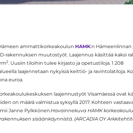
a Hämeen ammattikorkeakoulun
HAMK
:n Hämeenlinnan 
 D-rakennuksen muutostyöt. Laajennus käsittää kaksi r
2
brm
. Uusiin tiloihin tulee kirjasto ja opetustiloja. 1 208
eella laajennetaan nykyisiä keittiö- ja ravintolatiloja. 
ona euroa.
rkeakoulukeskuksen laajennustyöt Visamäessä ovat k
 niiden on määrä valmistua syksyllä 2017. Kohteen vastaav
imii Janne Pylkkönen.
Havainnekuva HAMK korkeakoul
kennuksen sisäänkäynnistä. (ARCADIA OY Arkkitehtit