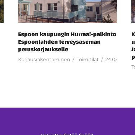
Espoon kaupungin Hurraa!-palkinto
K
Espoonlahden terveysaseman
u
peruskorjaukselle
J
p
Korjausrakentaminen
Toimitilat
24.03.2026
T