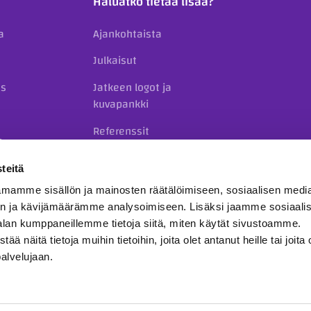
Haluatko tietää lisää?
a
Ajankohtaista
Julkaisut
us
Jatkeen logot ja
kuvapankki
Referenssit
o
Yhteystiedot
teitä
mamme sisällön ja mainosten räätälöimiseen, sosiaalisen medi
n ja kävijämäärämme analysoimiseen. Lisäksi jaamme sosiaali
alan kumppaneillemme tietoja siitä, miten käytät sivustoamme.
näitä tietoja muihin tietoihin, joita olet antanut heille tai joita 
palvelujaan.