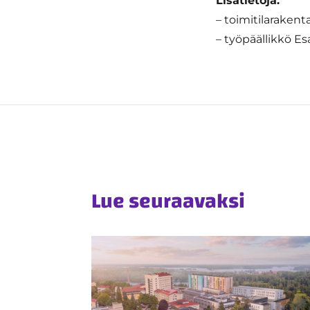
Lisätietoja:
– toimitilarakent
– työpäällikkö E
Lue seuraavaksi