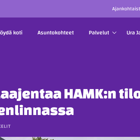
SECO
Ajankohtais
ÄÄVALIKKO
öydä koti
Asuntokohteet
Palvelut
Ura J
laajentaa HAMK:n til
nlinnassa
ELIT