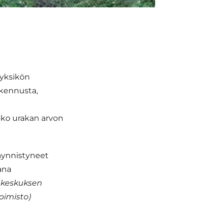
yksikön
akennusta,
Koko urakan arvon
äynnistyneet
ana
ukeskuksen
oimisto)