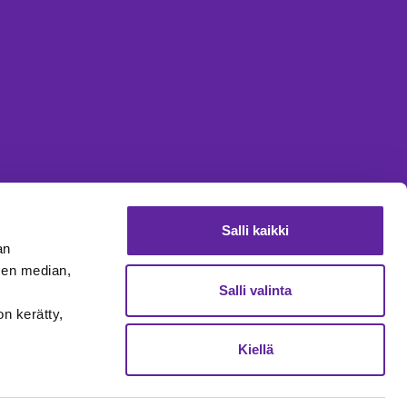
Salli kaikki
an
sen median,
Salli valinta
on kerätty,
Kiellä