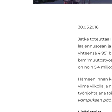
30.05.2016
Jatke toteutta
laajennusosan ja
yhteensä 4 951 
2
brm
muutostyöalu
on noin 5,4 miljo
Hämeenlinnan ko
viime viikolla ja
työnjohtajana to
kampuksen päära