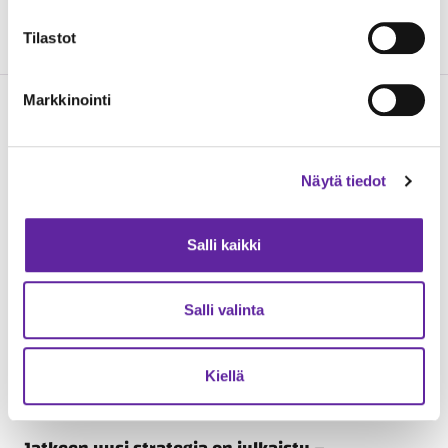
Anttonen
.
Tilastot
Markkinointi
Lue seuraavaksi
Näytä tiedot
Salli kaikki
Salli valinta
Kiellä