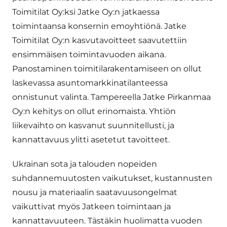
Toimitilat Oy:ksi Jatke Oy:n jatkaessa
toimintaansa konsernin emoyhtiönä. Jatke
Toimitilat Oy:n kasvutavoitteet saavutettiin
ensimmäisen toimintavuoden aikana.
Panostaminen toimitilarakentamiseen on ollut
laskevassa asuntomarkkinatilanteessa
onnistunut valinta. Tampereella Jatke Pirkanmaa
Oy:n kehitys on ollut erinomaista. Yhtiön
liikevaihto on kasvanut suunnitellusti, ja
kannattavuus ylitti asetetut tavoitteet.
Ukrainan sota ja talouden nopeiden
suhdannemuutosten vaikutukset, kustannusten
nousu ja materiaalin saatavuusongelmat
vaikuttivat myös Jatkeen toimintaan ja
kannattavuuteen. Tästäkin huolimatta vuoden