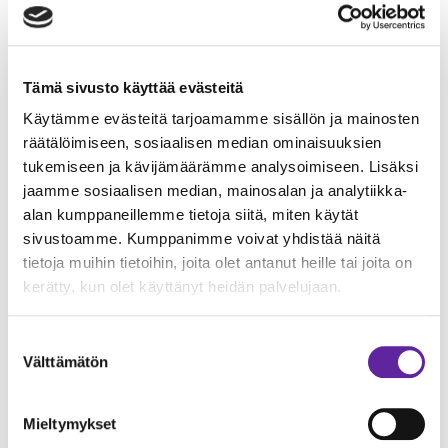
onnistumiselle myös jatkossa.
Ympäristövastuun näkökulmat, kuten
hiilineutraalius, vihreä siirtymä ja kiertotalous,
Tämä sivusto käyttää evästeitä
vaikuttavat rakennusalalla yhä vahvemmin.
Käytämme evästeitä tarjoamamme sisällön ja mainosten
Vastuullisuuteen liittyvien vaatimusten, toimien
räätälöimiseen, sosiaalisen median ominaisuuksien
ja odotusten vauhti kiihtyy ja muuttaa koko alaa.
tukemiseen ja kävijämäärämme analysoimiseen. Lisäksi
jaamme sosiaalisen median, mainosalan ja analytiikka-
Jatke aloitti vuonna 2022 vastuullisuuden eri osa-
alan kumppaneillemme tietoja siitä, miten käytät
alueiden tavoitteiden mittaamisen
sivustoamme. Kumppanimme voivat yhdistää näitä
vastuullisuusohjelmansa mukaisesti.
tietoja muihin tietoihin, joita olet antanut heille tai joita on
kerätty, kun olet käyttänyt heidän palvelujaan.
”Vuosi 2022 oli monella tapaa poikkeuksellinen
vuosi. Haasteista huolimatta pystyimme
Suostumuksen
strategiamme mukaisesti jatkamaan kannattavaa
Välttämätön
valinta
kasvua. Jatke on vakiinnuttanut paikkansa
Suomen suurimpien rakennusliikkeiden
Mieltymykset
joukossa”, sanoo konsernijohtaja
Hannu