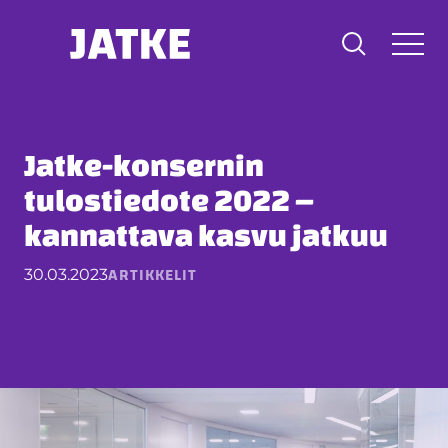
Hyppää
sisältöön
Jatke-konsernin
tulostiedote 2022 –
kannattava kasvu jatkuu
ARTIKKELIT
30.03.2023