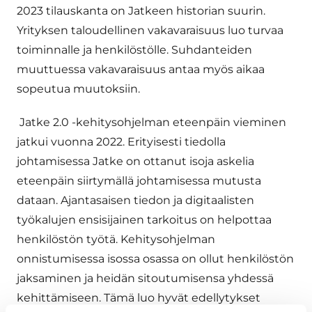
2023 tilauskanta on Jatkeen historian suurin.
Yrityksen taloudellinen vakavaraisuus luo turvaa
toiminnalle ja henkilöstölle. Suhdanteiden
muuttuessa vakavaraisuus antaa myös aikaa
sopeutua muutoksiin.
Jatke 2.0 -kehitysohjelman eteenpäin vieminen
jatkui vuonna 2022. Erityisesti tiedolla
johtamisessa Jatke on ottanut isoja askelia
eteenpäin siirtymällä johtamisessa mutusta
dataan. Ajantasaisen tiedon ja digitaalisten
työkalujen ensisijainen tarkoitus on helpottaa
henkilöstön työtä. Kehitysohjelman
onnistumisessa isossa osassa on ollut henkilöstön
jaksaminen ja heidän sitoutumisensa yhdessä
kehittämiseen. Tämä luo hyvät edellytykset