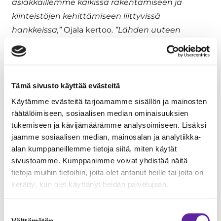
asiakkaillemme kaikissa rakentamiseen ja
kiinteistöjen kehittämiseen liittyvissä
hankkeissa,”
Ojala kertoo.
”Lähden uuteen
tehtävään innolla, sillä vakavaraisena yhtiönä
pystymme laajentamaan palveluamme
tulevaisuudessa,”
Ojala mainitsee.
Tämä sivusto käyttää evästeitä
Käytämme evästeitä tarjoamamme sisällön ja mainosten
räätälöimiseen, sosiaalisen median ominaisuuksien
tukemiseen ja kävijämäärämme analysoimiseen. Lisäksi
jaamme sosiaalisen median, mainosalan ja analytiikka-
alan kumppaneillemme tietoja siitä, miten käytät
sivustoamme. Kumppanimme voivat yhdistää näitä
Lisätietoja:
tietoja muihin tietoihin, joita olet antanut heille tai joita on
kerätty, kun olet käyttänyt heidän palvelujaan.
Esa Eloranta
, hallituksen puheenjohtaja, Jatke Oy
puh. 0400 559 091, sähköposti:
Suostumuksen
esa.eloranta@jatke.fi
Välttämätön