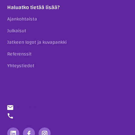
Haluatko tietää lisää?
Ajankohtaista
Julkaisut
Jatkeen logot ja kuvapankki
Referenssit
Yhteystiedot
info@jatke.fi
010 773 7000