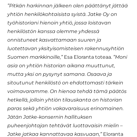
”Pitkän harkinnan jälkeen olen päättänyt jättää
yhtiön henkilökohtaisista syistä. Jatke Oy on
työhistoriani hienoin yhtiö, jossa loistavan
henkilöstön kanssa olemme yhdessä
onnistuneet kasvattamaan suuren ja
luotettavan yksityisomisteisen rakennusyhtiön
Suomen markkinoille,”
Esa Eloranta toteaa.
”Moni
asia on yhtiön historian aikana muuttunut,
mutta yksi on pysynyt samana. Osaava ja
sitoutunut henkilöstö on ehdottomasti tärkein
voimavaramme. On hienoa tehdä tämä päätös
hetkellä, jolloin yhtiön tilauskanta on historian
paras sekä yhtiön vakavaraisuus erinomainen.
Jätän Jatke-konsernin hallituksen
puheenjohtajan tehtävät luottavaisin mielin –
Jatke jatkaa kannattavaa kasvuaan,”
Eloranta