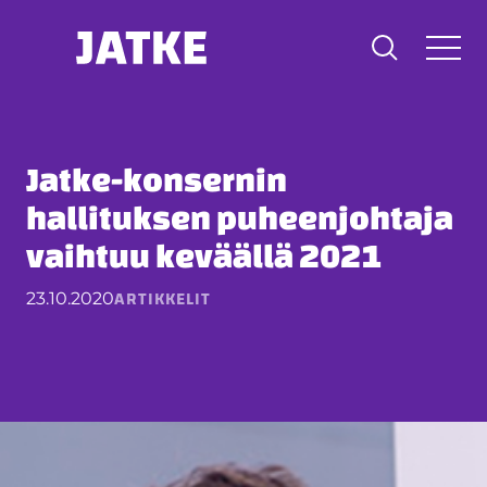
Hyppää
sisältöön
Jatke-konsernin
hallituksen puheenjohtaja
vaihtuu keväällä 2021
ARTIKKELIT
23.10.2020