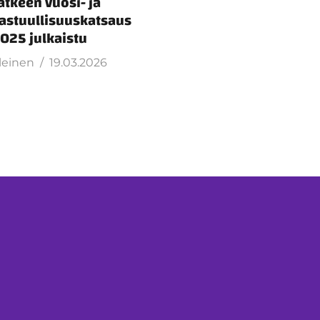
atkeen vuosi- ja
astuullisuuskatsaus
025 julkaistu
leinen
19.03.2026