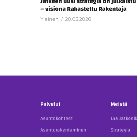
Jatkeen uusi strategia on julkaist
– visiona Rakastettu Rakentaja
Yleinen
20.03.2026
Palvelut
Meistä
Asuntokohteet
Ura Jatkeell
Asuntorakentaminen
Strategia