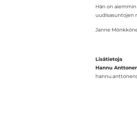
Hän on aiemmin 
uudisasuntojen 
Janne Mönkkönen 
Lisätietoja
Hannu Anttone
hannu.anttonen@