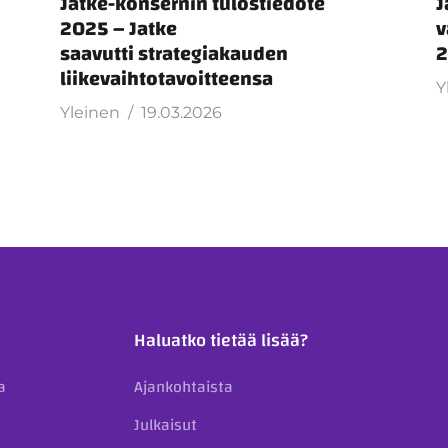
u
Jatke-konsernin tulostiedote
J
2025 – Jatke
v
saavutti strategiakauden
2
liikevaihtotavoitteensa
Y
Yleinen
19.03.2026
Haluatko tietää lisää?
a
Ajankohtaista
Julkaisut