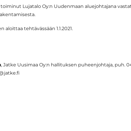
toiminut Lujatalo Oy:n Uudenmaan aluejohtajana vasta
rakentamisesta.
aloittaa tehtävässään 1.1.2021.
n
, Jatke Uusimaa Oy:n hallituksen puheenjohtaja, puh. 0
jatke.fi