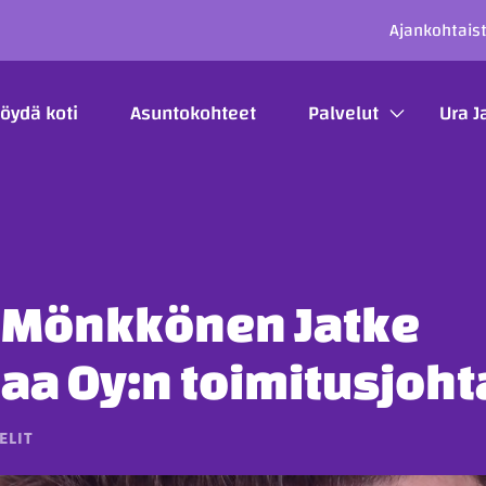
SECO
Ajankohtais
ÄÄVALIKKO
öydä koti
Asuntokohteet
Palvelut
Ura J
 Mönkkönen Jatke
aa Oy:n toimitusjoht
ELIT