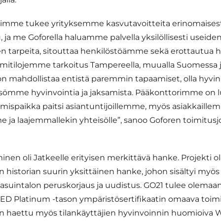
rimme tukee yrityksemme kasvutavoitteita erinomaisest
ja me Goforella haluamme palvella yksilöllisesti useiden
n tarpeita, sitouttaa henkilöstöämme sekä erottautua 
imitilojemme tarkoitus Tampereella, muualla Suomessa 
 on mahdollistaa entistä paremmin tapaamiset, olla hyvin
sömme hyvinvointia ja jaksamista. Pääkonttorimme on l
amispaikka paitsi asiantuntijoillemme, myös asiakkaille
 ja laajemmallekin yhteisölle”, sanoo Goforen toimitusj
nen oli Jatkeelle erityisen merkittävä hanke. Projekti o
 historian suurin yksittäinen hanke, johon sisältyi myö
en asuintalon peruskorjaus ja uudistus. GO21 tulee olem
 Platinum -tason ympäristösertifikaatin omaava toimi
 haettu myös tilankäyttäjien hyvinvoinnin huomioiva WE