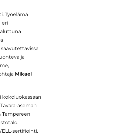
i. Työelämä
 eri
haluttuna
ja
 saavutettavissa
uonteva ja
mme,
ohtaja
Mikael
li kokoluokassaan
s Tavara-aseman
aan Tampereen
stotalo.
LL-sertifiointi.