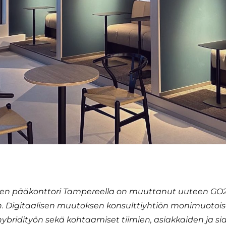
oren pääkonttori Tampereella on muuttanut uuteen GO2
iin. Digitaalisen muutoksen konsulttiyhtiön monimuotoise
ybridityön sekä kohtaamiset tiimien, asiakkaiden ja s