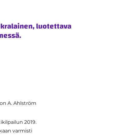
kralainen, luotettava
imessä.
 on A. Ahlström
kilpailun 2019.
kaan varmisti