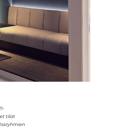
1-
t tilat
idosryhmien