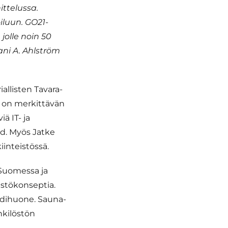
ittelussa.
iluun. GO21-
jolle noin 50
ani A. Ahlström
allisten Tavara-
e on merkittävän
iä IT- ja
nd. Myös Jatke
iinteistössä.
 Suomessa ja
istökonseptia.
ändihuone. Sauna-
nkilöstön