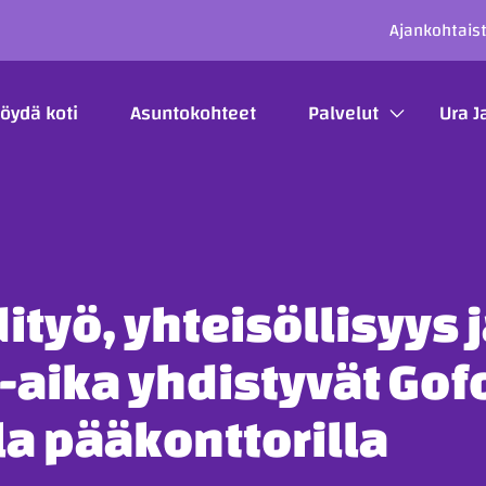
SECO
Ajankohtais
ÄÄVALIKKO
öydä koti
Asuntokohteet
Palvelut
Ura J
ityö, yhteisöllisyys 
-aika yhdistyvät Gof
a pääkonttorilla