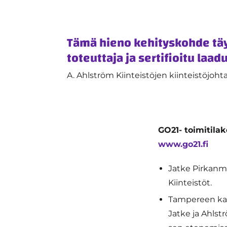
Tämä hieno kehityskohde täy
toteuttaja ja sertifioitu l
A. Ahlström Kiinteistöjen kiinteistöjoht
GO21-
toimitilak
www.go21.fi
Jatke Pirkanma
Kiinteistöt.
Tampereen kaup
Jatke ja Ahlst