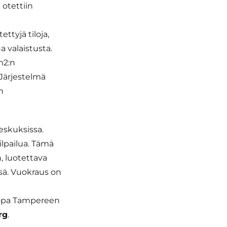
 otettiin
ttyjä tiloja,
a valaistusta.
m2:n
Järjestelmä
n
keskuksissa.
lpailua. Tämä
, luotettava
sä. Vuokraus on
 jopa Tampereen
rg
.