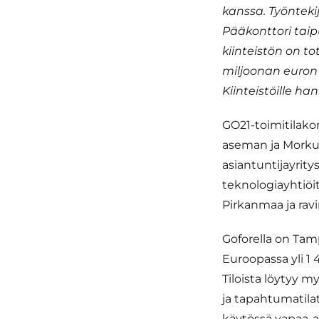
kanssa. Työnteki
Pääkonttori taip
kiinteistön on t
miljoonan euron 
Kiinteistöille han
GO21-toimitilakor
aseman ja Morkun
asiantuntijayrit
teknologiayhtiöit
Pirkanmaa ja ravi
Goforella on Tam
Euroopassa yli 1 
Tiloista löytyy m
ja tapahtumatilat
käytössä vapaa-aj