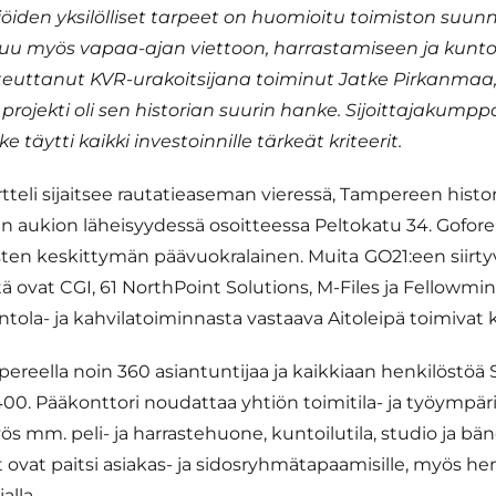
jöiden yksilölliset tarpeet on huomioitu toimiston suunn
uu myös vapaa-ajan viettoon, harrastamiseen ja kunto
oteuttanut KVR-urakoitsijana toiminut Jatke Pirkanmaa, 
projekti oli sen historian suurin hanke. Sijoittajakumpp
ke täytti kaikki investoinnille tärkeät kriteerit.
tteli sijaitsee rautatieaseman vieressä, Tampereen histori
 aukion läheisyydessä osoitteessa Peltokatu 34. Gofor
ysten keskittymän päävuokralainen. Muita
GO21:een siirtyv
ä ovat CGI, 61 NorthPoint Solutions, M-Files ja Fellowmi
ntola- ja kahvilatoiminnasta vastaava Aitoleipä toimivat k
pereella noin 360 asiantuntijaa ja kaikkiaan henkilöstöä
400. Pääkonttori noudattaa yhtiön toimitila- ja työympär
yös mm. peli- ja harrastehuone, kuntoilutila, studio ja b
 ovat paitsi asiakas- ja sidosryhmätapaamisille, myös he
alla.