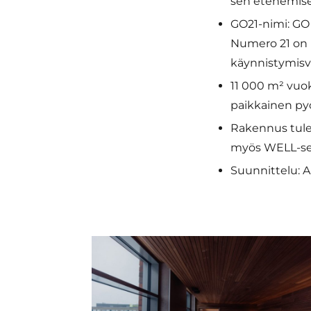
sen etenemis
GO21-nimi: GO 
Numero 21 on 
käynnistymisv
11 000 m² vuok
paikkainen pyö
Rakennus tule
myös WELL-sert
Suunnittelu: 