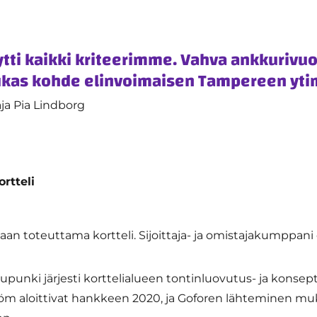
tti kaikki kriteerimme. Vahva ankkurivuo
aadukas kohde elinvoimaisen Tampereen yt
aja Pia Lindborg
ortteli
an toteuttama kortteli. Sijoittaja- ja omistajakumppani
unki järjesti korttelialueen tontinluovutus- ja konsepti
röm aloittivat hankkeen 2020, ja Goforen lähteminen mu