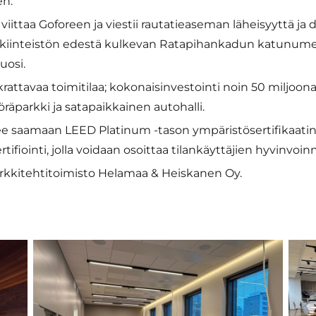
en.
viittaa Goforeen ja viestii rautatieaseman läheisyyttä ja
kiinteistön edestä kulkevan Ratapihankadun katunume
uosi.
rattavaa toimitilaa; kokonaisinvestointi noin 50 miljoonaa
räparkki ja satapaikkainen autohalli.
e saamaan LEED Platinum -tason ympäristösertifikaatin. 
ifiointi, jolla voidaan osoittaa tilankäyttäjien hyvinvoin
Arkkitehtitoimisto Helamaa & Heiskanen Oy.