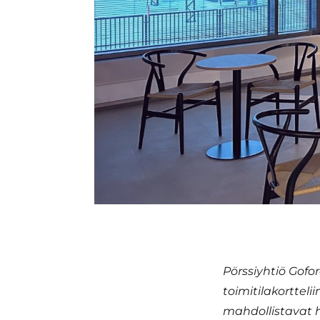
Pörssiyhtiö Gof
toimitilakorttel
mahdollistavat h