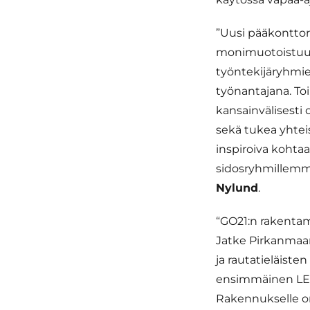
”Uusi pääkontto
monimuotoistuu, 
työntekijäryhmie
työnantajana. To
kansainvälisesti
sekä tukea yhtei
inspiroiva kohta
sidosryhmillemme
Nylund
.
“GO21:n rakentami
Jatke Pirkanmaan
ja rautatieläist
ensimmäinen LEED
Rakennukselle on