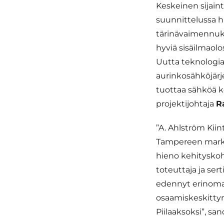
Keskeinen sijaint
suunnittelussa h
tärinävaimennukse
hyviä sisäilmaolo
Uutta teknologia
aurinkosähköjärj
tuottaa sähköä 
projektijohtaja
R
”A. Ahlström Kiin
Tampereen markki
hieno kehityskoh
toteuttaja ja se
edennyt erinomai
osaamiskeskittym
Piilaaksoksi”, sa