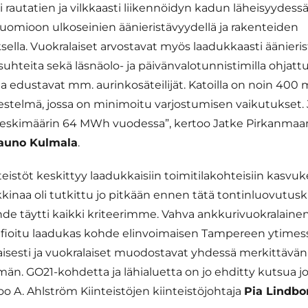
i rautatien ja vilkkaasti liikennöidyn kadun läheisyydessä
uomioon ulkoseinien äänieristävyydellä ja rakenteiden
lla. Vuokralaiset arvostavat myös laadukkaasti äänieriste
suhteita sekä läsnäolo- ja päivänvalotunnistimilla ohjattu
a edustavat mm. aurinkosäteilijät. Katoilla on noin 400 
estelmä, jossa on minimoitu varjostumisen vaikutukset. 
keskimäärin 64 MWh vuodessa”, kertoo Jatke Pirkanmaa
auno Kulmala
.
teistöt keskittyy laadukkaisiin toimitilakohteisiin kasvu
naa oli tutkittu jo pitkään ennen tätä tontinluovutuski
de täytti kaikki kriteerimme. Vahva ankkurivuokralainen
rtifioitu laadukas kohde elinvoimaisen Tampereen ytimes
sesti ja vuokralaiset muodostavat yhdessä merkittävän
än. GO21-kohdetta ja lähialuetta on jo ehditty kutsua
noo A. Ahlström Kiinteistöjen kiinteistöjohtaja
Pia Lindbo