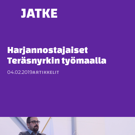
Hyppää
sisältöön
Harjannostajaiset
Teräsnyrkin työmaalla
ARTIKKELIT
04.02.2019