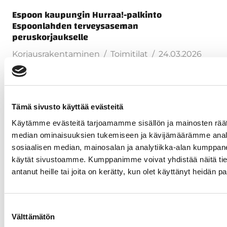
Espoon kaupungin Hurraa!-palkinto
Espoonlahden terveysaseman
peruskorjaukselle
Korjausrakentaminen
Toimitilat
24.03.2026
Tämä sivusto käyttää evästeitä
Käytämme evästeitä tarjoamamme sisällön ja mainosten räät
median ominaisuuksien tukemiseen ja kävijämäärämme anal
sosiaalisen median, mainosalan ja analytiikka-alan kumppanei
käytät sivustoamme. Kumppanimme voivat yhdistää näitä tietoja
antanut heille tai joita on kerätty, kun olet käyttänyt heidän p
Suostumuksen
Keravan Energia investoi tulevaan uudella
Välttämätön
valinta