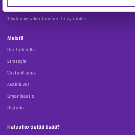
Kiinteistökehitys
Täydennysrakentaminen taloyhtiöille
Meistä
Ura Jatkeella
Strategia
Vastuullisuus
Avainluvut
Organisaatio
Historia
Haluatko tietää lisää?