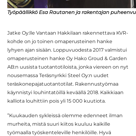
Työpäällikkö Esa Rautanen ja rakentajan puheenvu
Jatke Oy:lle Vantaan Hakkilaan rakennettava KVR-
kohde on jo toinen omaperusteinen hanke
lyhyen ajan sisään. Loppuvuodesta 2017 valmistui
omaperusteinen hanke Oy Hako Groud & Garden
AB:n uusista tuotantotiloista, jonka viereen on nyt
nousemassa Teräsnyrkki Steel Oy:n uudet
teräskonepajatuotantotilat. Rakennustyömaa
käynnistyi louhintatöillä keväällä 2018. Kaikkiaan
kalliota louhittiin pois yli 15 000 kuutiota.
”Kuukauden sykleissä olemme edenneet ilman
murheita, mistä suuri kiitos kuuluu kaikille
työmaalla työskenteleville henkilöille. Hyvä