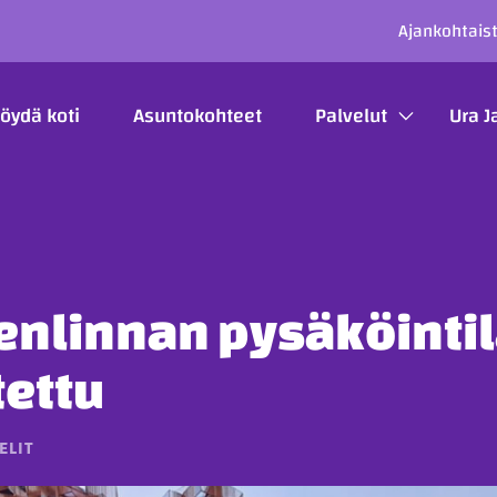
SECO
Ajankohtais
ÄÄVALIKKO
öydä koti
Asuntokohteet
Palvelut
Ura J
nlinnan pysäköintil
tettu
ELIT