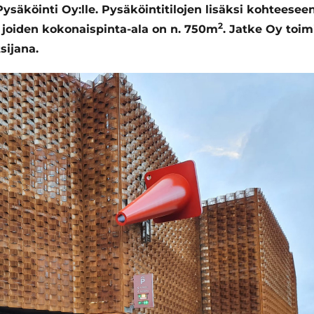
säköinti Oy:lle. Pysäköintitilojen lisäksi kohteeseen
2
 joiden kokonaispinta-ala on n.
750m
.
Jatke Oy toi
sijana.