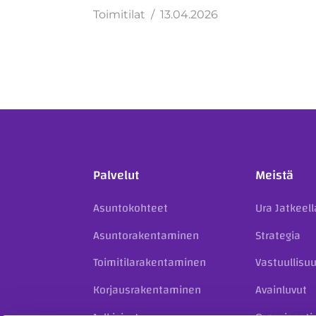
Toimitilat
13.04.2026
Palvelut
Meistä
Asuntokohteet
Ura Jatkeell
Asuntorakentaminen
Strategia
Toimitilarakentaminen
Vastuullisu
Korjausrakentaminen
Avainluvut