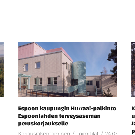
Espoon kaupungin Hurraa!-palkinto
K
Espoonlahden terveysaseman
u
peruskorjaukselle
J
p
Korjausrakentaminen
Toimitilat
24.03.2026