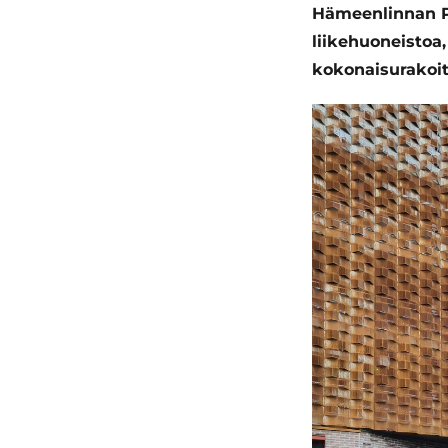
Hämeenlinnan Py
liikehuoneistoa,
kokonaisurakoit