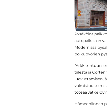
Pysäköintipaikko
autopaikat on va
Modernissa pysäkö
polkupyörien pys
”Arkkitehtuurise
tiilestä ja Corte
luovuttamisen jä
valmistuu toimis
toteaa Jatke Oy:
Hämeenlinnan pal