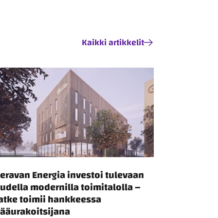
Kaikki artikkelit
eravan Energia investoi tulevaan
udella modernilla toimitalolla –
atke toimii hankkeessa
ääurakoitsijana