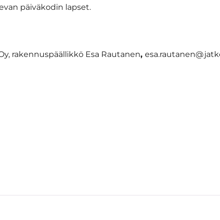
sevan päiväkodin lapset.
e Oy, rakennuspäällikkö Esa Rautanen
,
esa.rautanen@jatke