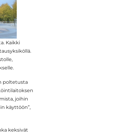
a. Kaikki
ausyksiköllä.
tolle,
selle.
n poltetusta
köintilaitoksen
ista, joihin
in käyttöön”,
nka keksivät