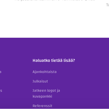
T
Haluatko tietää lisää?
a
Ajankohtaista
Julkaisut
us
Jatkeen logot ja
kuvapankki
Referenssit