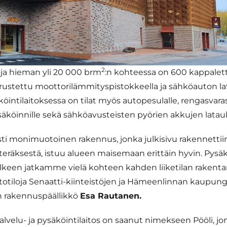
2
ja hieman yli 20 000 brm
:n kohteessa on 600 kappalett
rustettu moottorilämmityspistokkeella ja sähköauton lat
intilaitoksessa on tilat myös autopesulalle, rengasvaras
äköinnille sekä sähköavusteisten pyörien akkujen latauk
sti monimuotoinen rakennus, jonka julkisivu rakennettii
n teräksestä, istuu alueen maisemaan erittäin hyvin. Pysä
lkeen jatkamme vielä kohteen kahden liiketilan rakentam
totiloja Senaatti-kiinteistöjen ja Hämeenlinnan kaupung
n rakennuspäällikkö
Esa Rautanen.
velu- ja pysäköintilaitos on saanut nimekseen Pööli, jo