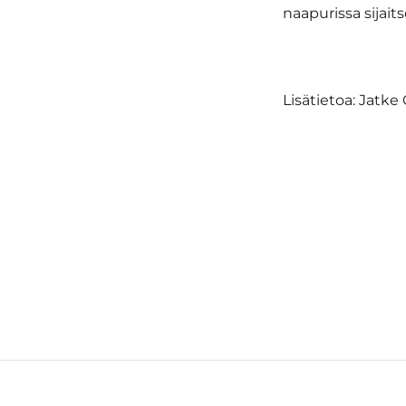
naapurissa sijait
Lisätietoa: Jatk